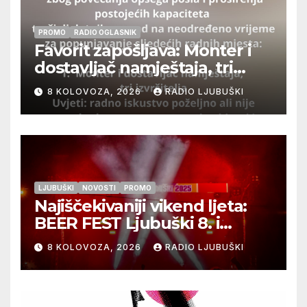
PROMO
RADIO OGLASNIK
Favorit zapošljava: Monter i
dostavljač namještaja, tri
izvršitelja
8 KOLOVOZA, 2026
RADIO LJUBUŠKI
LJUBUŠKI
NOVOSTI
PROMO
Najiščekivaniji vikend ljeta:
BEER FEST Ljubuški 8. i
9.kolovoza
8 KOLOVOZA, 2026
RADIO LJUBUŠKI