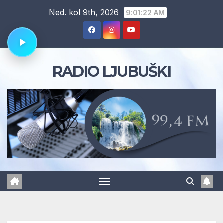
Skip
Ned. kol 9th, 2026
9:01:23 AM
to
content
RADIO LJUBUŠKI