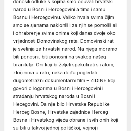
donosili odluke s kojima smo očuvali hrvatski
narod u Bosni i Hercegovini a time i samu
Bosnu i Hercegovinu. Veliko hvala svima čijim
smo se sjenama naklonili i za njih se pomolili ali
i ohrabrenje svima onima koji danas dvoje oko
vrijednosti Domovinskog rata. Domovinski rat
je svetinja za hrvatski narod. Na njega moramo
biti ponosni, biti ponosni na svakog našeg
branitelja. Oni koji bi željeli spekulirati s ratom,
zločinima u ratu, neka dođu pogledati
dugometražni dokumentarni film – ZIDINE koji
govori o logorima u Bosni i Hercegovini i
stradanju hrvatskog naroda u Bosni i
Hecegovini. Da nije bilo Hrvatske Republike
Herceg Bosne, Hrvatske zajednice Herceg
Bosne i Hrvatskog vijeća obrane i svih onih koji
su bili u takvoj jednoj političkoj, vojnoj i