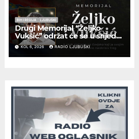
BIH I REGIJA
LJUBUŠKI
Drugi Memorijal “Željko
Vukšić” održat će se u srijedu
12. kolovoza u Otoku
KOL 6, 2026
RADIO LJUBUŠKI