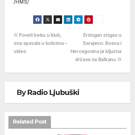
/HMS/
Navigacija
Poveli bebu u klub,
Erdogan stigao u
ona spavala u kolicima –
Sarajevo: Bosna i
objava
video
Hercegovina je ključna
država na Balkanu
By
Radio Ljubuški
Related Post