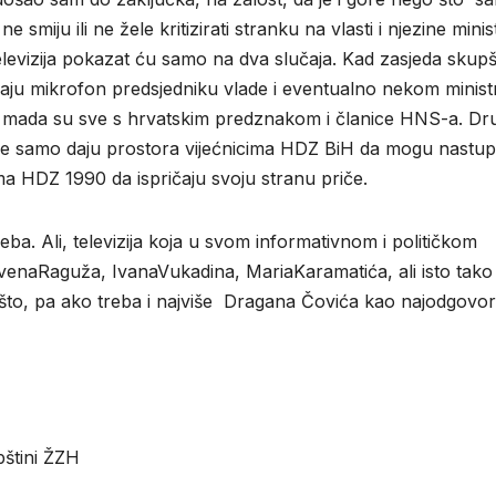
 smiju ili ne žele kritizirati stranku na vlasti i njezine minist
elevizija pokazat ću samo na dva slučaja. Kad zasjeda skupš
aju mikrofon predsjedniku vlade i eventualno nekom minist
ju, mada su sve s hrvatskim predznakom i članice HNS-a. Dr
gdje samo daju prostora vijećnicima HDZ BiH da mogu nastupi
ćnicima HDZ 1990 da ispričaju svoju stranu priče.
ba. Ali, televizija koja u svom informativnom i političkom
lavenaRaguža, IvanaVukadina, MariaKaramatića, ali isto tako 
to, pa ako treba i najviše Dragana Čovića kao najodgovor
štini ŽZH