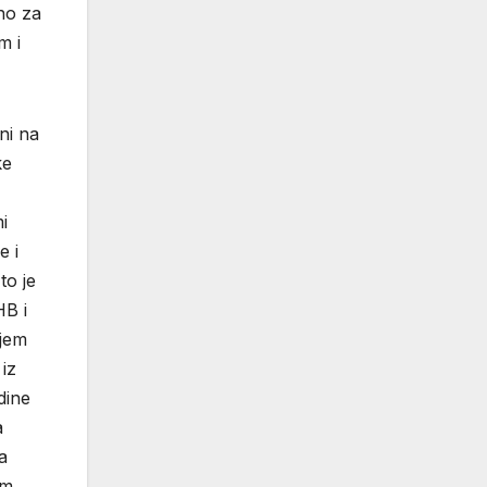
no za
m i
ni na
ke
i
e i
to je
HB i
ujem
iz
dine
a
a
am