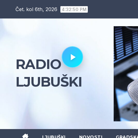
Skip
Čet. kol 6th, 2026
4:32:51 PM
to
content
RADIO
LJUBUŠKI
LJUBUŠKI
NOVOSTI
GRADSK