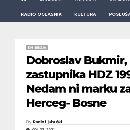
RADIO OGLASNIK
KULTURA
POSLUŠ
BIH I REGIJA
Dobroslav Bukmir, 
zastupnika HDZ 199
Nedam ni marku za
Herceg- Bosne
By
Radio Ljubuški
KOL 27, 2021