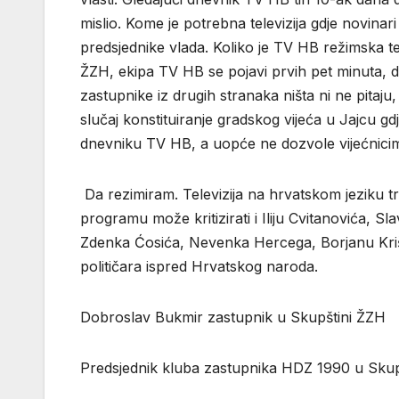
mislio. Kome je potrebna televizija gdje novinari ne
predsjednike vlada. Koliko je TV HB režimska t
ŽZH, ekipa TV HB se pojavi prvih pet minuta, d
zastupnike iz drugih stranaka ništa ni ne pita
slučaj konstituiranje gradskog vijeća u Jajcu 
dnevniku TV HB, a uopće ne dozvole vije
Da rezimiram. Televizija na hrvatskom jeziku tre
programu može kritizirati i Iliju Cvitanovića, S
Zdenka Ćosića, Nevenka Hercega, Borjanu Kriš
političara ispred Hrvatskog naroda.
Dobroslav Bukmir zastupnik u Skupštini ŽZH
Predsjednik kluba zastupnika HDZ 1990 u Skup