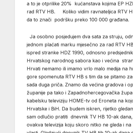
a to je otprilike 20% kućanstava kojima EP HZ
rad RTV HB. Koliko vidim ravnateljica RTV HB 
da to znači podršku preko 100 000 
Ja osobno posjedujem dva sata za struju, odn
jednom plaćati marku mjesečno za rad RTV HB
ispred stranke HDZ 1990, odnosno predsjednik 
Hrvatskog narodnog sabora kao i većina stran
Hrvati nemamo ili imamo vrlo malo medija na hr
gore spomenuta RTV HB s tim da se pitamo zašt
sada duga priča. Znamo da većina gradova i op
županije pa tako i Zapadnohercegovačka županij
kabelsku televiziju HOME-tv od Eroneta na kojo
Hrvatske i BiH. Da budem iskren, rijetko gledam 
sam odlučio pratiti dnevnik TV HB 10-ak dana,
ovakva televizija koju skoro nitko ne gleda i n
vlasti. Gledajući dnevnik TV HB tih 10-ak dana