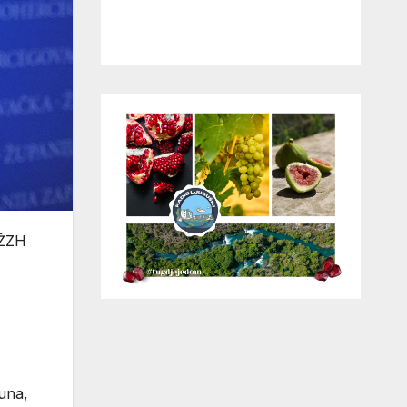
 ŽZH
I
čuna,