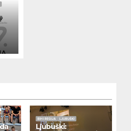
BIH I REGIJA
LJUBUŠKI
eda
Ljubuški: