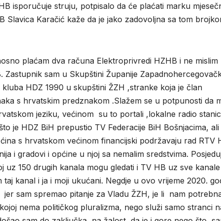
HB isporučuje struju, potpisalo da će plaćati marku mjeseč
Slavica Karačić kaže da je jako zadovoljna sa tom brojko
građana.
osno plaćam dva računa Elektroprivredi HZHB i ne mislim 
. Zastupnik sam u Skupštini Županije Zapadnohercegovač
kluba HDZ 1990 u skupštini ŽZH ,stranke koja je član
aka s hrvatskim predznakom .Slažem se u potpunosti da m
vatskom jeziku, većinom su to portali ,lokalne radio stanic
o je HDZ BiH prepustio TV Federacije BiH Bošnjacima, ali 
ćina s hrvatskom većinom financijski podržavaju rad RTV 
a i gradovi i općine u njoj sa nemalim sredstvima. Posjed
j uz 150 drugih kanala mogu gledati i TV HB uz sve kanale 
taj kanal i ja i moji ukućani. Negdje u ovo vrijeme 2020. go
 jer sam spremao pitanje za Vladu ŽZH, je li nam potrebn
a kojoj nema političkog pluralizma, nego služi samo stranci n
 došao sam do zaključka, na žalost, da je i gore nego što s