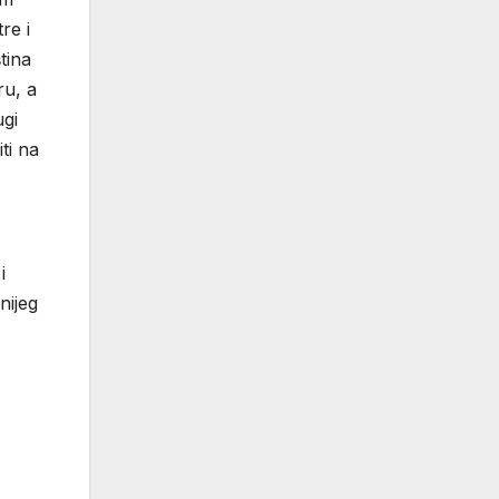
re i
tina
ru, a
ugi
ti na
i
nijeg