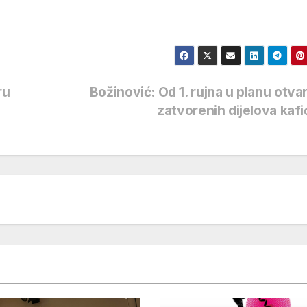
i
ru
Božinović: Od 1. rujna u planu otva
zatvorenih dijelova kaf