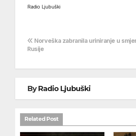
Radio Ljubušk
Navigacija
Norveška zabranila uriniranje u smje
Rusije
objava
By
Radio Ljubuški
Related Post