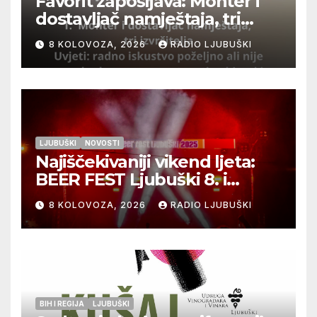
Favorit zapošljava: Monter i
dostavljač namještaja, tri
izvršitelja
8 KOLOVOZA, 2026
RADIO LJUBUŠKI
LJUBUŠKI
NOVOSTI
Najiščekivaniji vikend ljeta:
BEER FEST Ljubuški 8. i
9.kolovoza
8 KOLOVOZA, 2026
RADIO LJUBUŠKI
BIH I REGIJA
LJUBUŠKI