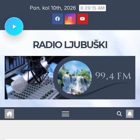
Skip
Pon. kol 10th, 2026
8:29:16 AM
to
content
RADIO LJUBUŠKI