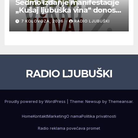
Sedmo izdanje manifestacije
„Kušaj ljubuška vina“ donosi
vrhunska vina, gastronomiju i
7 KOLOVOZA, 2026
RADIO LJUBUŠKI
glazbu
RADIO LJUBUŠKI
Proudly powered by WordPress
|
Theme: Newsup by
Themeansar
.
Home
Kontakt
Marketing
O nama
Politika privatnosti
Radio reklama povećava promet