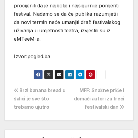
procijenili da je najbolje i najsigurnije pomjeriti
festival. Nadamo se da će publika razumijeti i
da novi termin neće umanjiti draž festivalskog
uživanja u umjetnosti teatra, izvjestili su iz
eMTeeM-a.
Izvor:pogled.ba
Navigacija
Brzi banana bread u
MFF: Snažne priče i
šalici je sve što
domaći autori za treći
objava
trebamo ujutro
festivalski dan