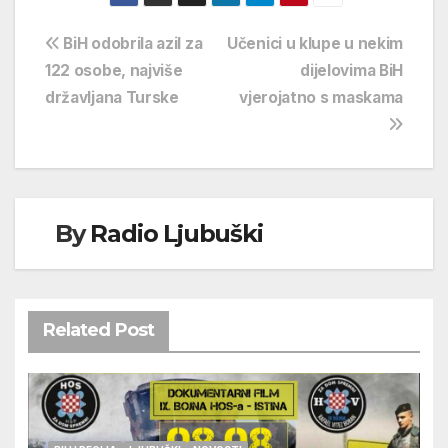
Navigacija
BiH odobrila azil za
Učenici u klupe u nekim
122 osobe, najviše
dijelovima BiH
objava
državljana Turske
vjerojatno s maskama
By
Radio Ljubuški
Related Post