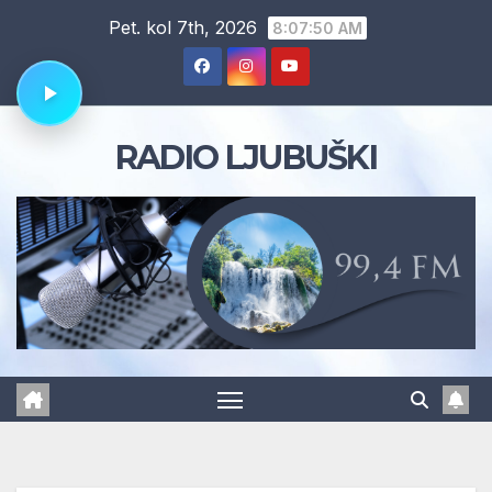
Skip
Pet. kol 7th, 2026
8:07:51 AM
to
content
RADIO LJUBUŠKI