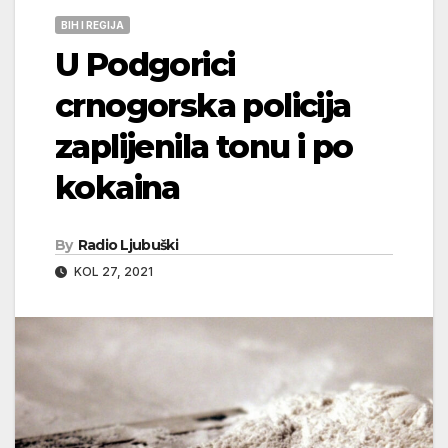
BIH I REGIJA
U Podgorici
crnogorska policija
zaplijenila tonu i po
kokaina
By
Radio Ljubuški
KOL 27, 2021