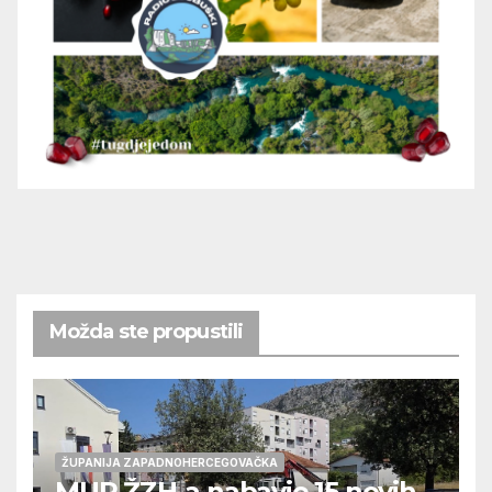
Možda ste propustili
ŽUPANIJA ZAPADNOHERCEGOVAČKA
MUP ŽZH-a nabavio 15 novih