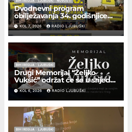
BIH I REGIJA
LJUBUŠKI
NOVOSTI
Dvodnevni program
obilježavanja 34. godišnjice
pogibije generala Blaža
KOL 7, 2026
RADIO LJUBUŠKI
Kraljevića i osmorice
pripadnika HOS-a
BIH I REGIJA
LJUBUŠKI
Drugi Memorijal “Željko
Vukšić” održat će se u srijedu
12. kolovoza u Otoku
KOL 6, 2026
RADIO LJUBUŠKI
BIH I REGIJA
LJUBUŠKI