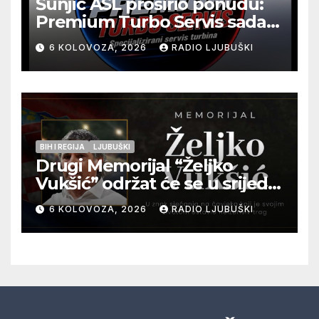
Šunjić ASL proširio ponudu:
Premium Turbo Servis sada
na jednoj adresi u Ljubuškom
6 KOLOVOZA, 2026
RADIO LJUBUŠKI
BIH I REGIJA
LJUBUŠKI
Drugi Memorijal “Željko
Vukšić” održat će se u srijedu
12. kolovoza u Otoku
6 KOLOVOZA, 2026
RADIO LJUBUŠKI