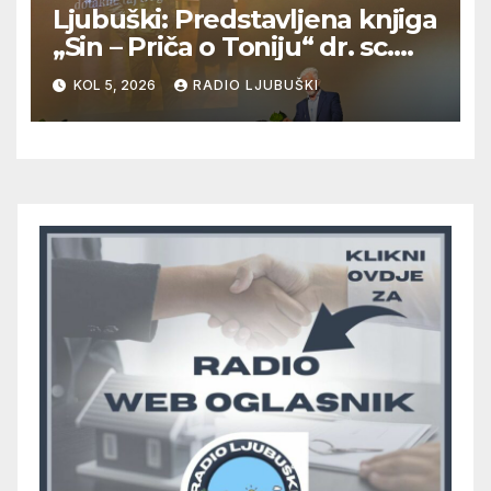
Ljubuški: Predstavljena knjiga
„Sin – Priča o Toniju“ dr. sc.
Zdenka Hercega
KOL 5, 2026
RADIO LJUBUŠKI