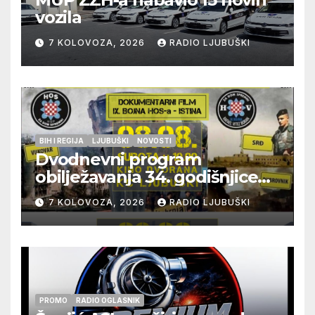
vozila
7 KOLOVOZA, 2026
RADIO LJUBUŠKI
BIH I REGIJA
LJUBUŠKI
NOVOSTI
Dvodnevni program
obilježavanja 34. godišnjice
pogibije generala Blaža
7 KOLOVOZA, 2026
RADIO LJUBUŠKI
Kraljevića i osmorice
pripadnika HOS-a
PROMO
RADIO OGLASNIK