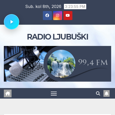
Skip
Sub. kol 8th, 2026
3:23:56 PM
to
content
RADIO LJUBUŠKI