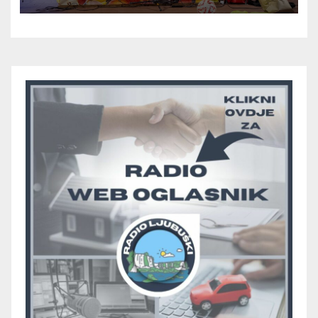
skupini “A”, seniori Teskere
upisali treću pobjedu, Radišići
“otpali”, a Humac se
pobjedom protiv Crvenog
Grma “vratio u igru”