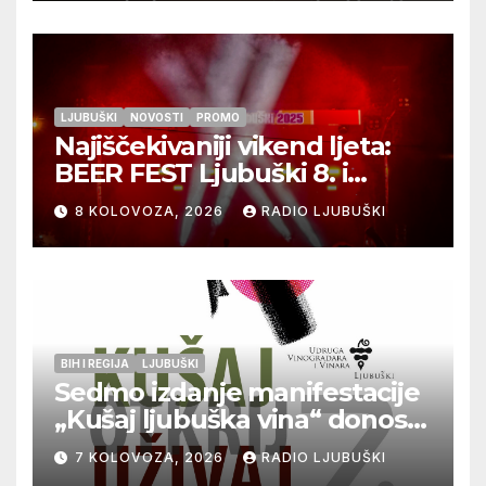
LJUBUŠKI
NOVOSTI
PROMO
Najiščekivaniji vikend ljeta:
BEER FEST Ljubuški 8. i
9.kolovoza
8 KOLOVOZA, 2026
RADIO LJUBUŠKI
BIH I REGIJA
LJUBUŠKI
Sedmo izdanje manifestacije
„Kušaj ljubuška vina“ donosi
vrhunska vina, gastronomiju i
7 KOLOVOZA, 2026
RADIO LJUBUŠKI
glazbu