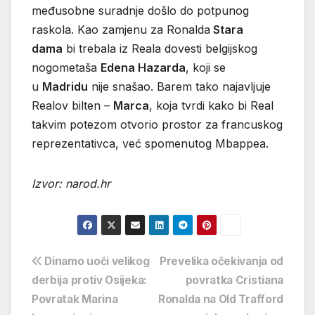
međusobne suradnje došlo do potpunog
raskola. Kao zamjenu za Ronalda
Stara
dama
bi trebala iz Reala dovesti belgijskog
nogometaša
Edena Hazarda
, koji se
u
Madridu
nije snašao. Barem tako najavljuje
Realov bilten –
Marca
, koja tvrdi kako bi Real
takvim potezom otvorio prostor za francuskog
reprezentativca, već spomenutog Mbappea.
Izvor: narod.hr
Navigacija
Dinamo uoči velikog
Prevelika očekivanja od
derbija protiv Osijeka:
povratka Cristiana
objava
Povratak Marina
Ronalda na Old Trafford