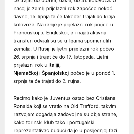
će trajati do utorka, dakle, do 31. kolovoza. U
našoj je zemlji prijelazni rok započeo nekoć
davno, 15. lipnja te će također trajati do kraja
kolovoza. Najranije je prijelazni rok počeo u
Francuskoj te Engleskoj, a i najatraktivniji
transferi odvijali su se u ligama spomenutih
zemalja. U
Rusiji
je ljetni prijelazni rok počeo
26. srpnja i trajat će do 17. listopada. Ljetni
prijelazni rok u
Italiji,
Njemačkoj
i
Španjolskoj
počeo je u ponoć 1.
srpnja te će trajati do 2. rujna.
Recimo kako je Juventus ostao bez Cristiana
Ronalda koji se vratio na Old Trafford, takvim
razvojem događaja zadovoljne su obje strane,
kako torinski klub tako i portugalski
reprezentativac budući da je u posljednjoj fazi