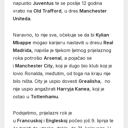
napustio
Juventus
te se poslije 12 godina
vratio na
Old Trafford
, u dres
Manchester
Uniteda
.
Naravno, to nije sve, očekuje se da bi
Kylian
Mbappe
mogao karijeru nastaviti u dresu
Real
Madrida,
najviše je tijekom ljetnog prijelaznog
roka potrošio
Arsenal
, a pojačao se
i
Manchester City
, koji je dugo bio klub koji je
lovio Ronalda, međutim, od toga na kraju nije
bilo ništa. City je uspio dovesti
Grealisha
, no
nije uspio angažirati
Harryja Kanea
, koji je
ostao u
Tottenhamu
.
Podsjetimo, prijelazni rok je
u
Francuskoj
i
Engleskoj
počeo još 9. lipnja te