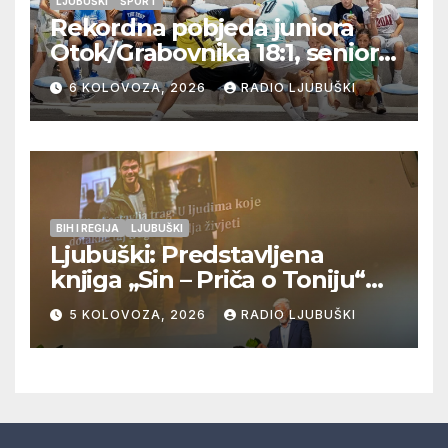
LJUBUŠKI
ŠPORT
Rekordna pobjeda juniora
Otok/Grabovnika 18:1, seniori
Pregrađa u četvrtfinalu,
6 KOLOVOZA, 2026
RADIO LJUBUŠKI
Veljaci i Cerno/Crnopod u
doigravanju, Grljevići završili
natjecanje
BIH I REGIJA
LJUBUŠKI
Ljubuški: Predstavljena
knjiga „Sin – Priča o Toniju“
dr. sc. Zdenka Hercega
5 KOLOVOZA, 2026
RADIO LJUBUŠKI