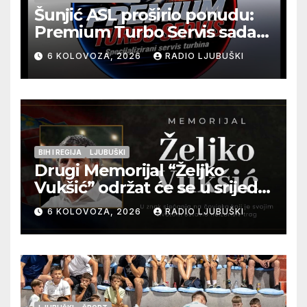
Šunjić ASL proširio ponudu:
Premium Turbo Servis sada
na jednoj adresi u Ljubuškom
6 KOLOVOZA, 2026
RADIO LJUBUŠKI
BIH I REGIJA
LJUBUŠKI
Drugi Memorijal “Željko
Vukšić” održat će se u srijedu
12. kolovoza u Otoku
6 KOLOVOZA, 2026
RADIO LJUBUŠKI