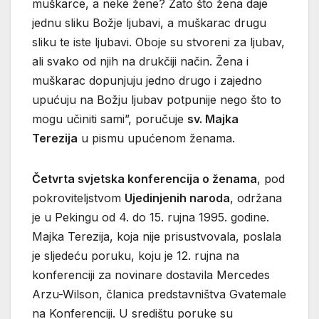
muškarce, a neke žene? Zato što žena daje
jednu sliku Božje ljubavi, a muškarac drugu
sliku te iste ljubavi. Oboje su stvoreni za ljubav,
ali svako od njih na drukčiji način. Žena i
muškarac dopunjuju jedno drugo i zajedno
upućuju na Božju ljubav potpunije nego što to
mogu učiniti sami”, poručuje
sv. Majka
Terezija
u pismu upućenom ženama.
Četvrta svjetska konferencija o ženama
, pod
pokroviteljstvom
Ujedinjenih naroda
, održana
je u Pekingu od 4. do 15. rujna 1995. godine.
Majka Terezija, koja nije prisustvovala, poslala
je sljedeću poruku, koju je 12. rujna na
konferenciji za novinare dostavila Mercedes
Arzu-Wilson, članica predstavništva Gvatemale
na Konferenciji. U središtu poruke su