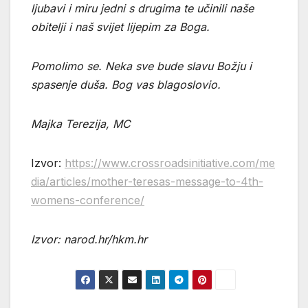
ljubavi i miru jedni s drugima te učinili naše
obitelji i naš svijet lijepim za Boga.
Pomolimo se. Neka sve bude slavu Božju i
spasenje duša. Bog vas blagoslovio.
Majka Terezija, MC
Izvor:
https://www.crossroadsinitiative.com/me
dia/articles/mother-teresas-message-to-4th-
womens-conference/
Izvor: narod.hr/hkm.hr