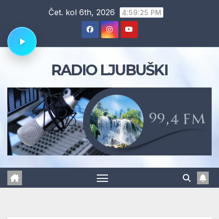
Skip
Čet. kol 6th, 2026
4:59:26 PM
to
content
RADIO LJUBUŠKI