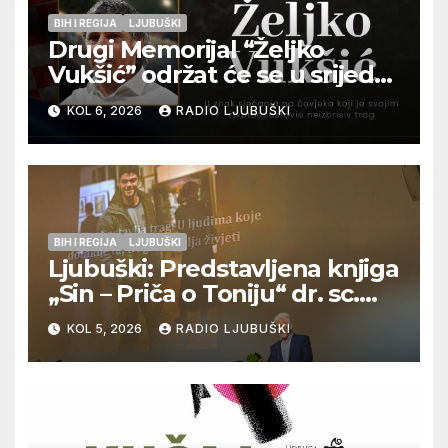
BIH I REGIJA
LJUBUŠKI
Drugi Memorijal “Željko
Vukšić” održat će se u srijedu
12. kolovoza u Otoku
KOL 6, 2026
RADIO LJUBUŠKI
BIH I REGIJA
LJUBUŠKI
Ljubuški: Predstavljena knjiga
„Sin – Priča o Toniju“ dr. sc.
Zdenka Hercega
KOL 5, 2026
RADIO LJUBUŠKI