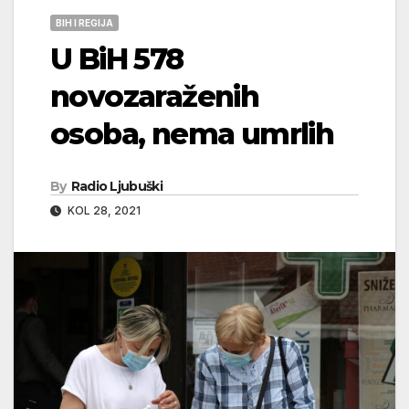
BIH I REGIJA
U BiH 578
novozaraženih
osoba, nema umrlih
By
Radio Ljubuški
KOL 28, 2021