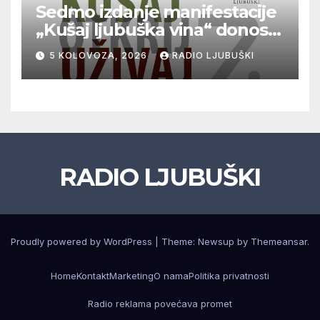
Sedmo izdanje manifestacije
„Kušaj ljubuška vina“ donosi
vrhunska vina, gastronomiju i
5 KOLOVOZA, 2026
RADIO LJUBUŠKI
glazbu
RADIO LJUBUŠKI
Proudly powered by WordPress
|
Theme: Newsup by
Themeansar
.
Home
Kontakt
Marketing
O nama
Politika privatnosti
Radio reklama povećava promet