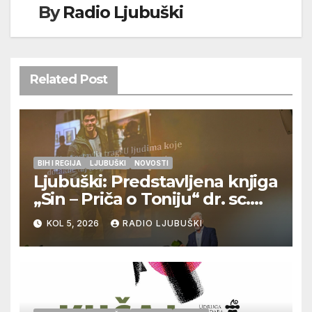
By
Radio Ljubuški
Related Post
BIH I REGIJA
LJUBUŠKI
NOVOSTI
Ljubuški: Predstavljena knjiga
„Sin – Priča o Toniju“ dr. sc.
Zdenka Hercega
KOL 5, 2026
RADIO LJUBUŠKI