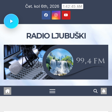
Skip
Čet. kol 6th, 2026
1:42:46 AM
to
content
RADIO LJUBUŠKI