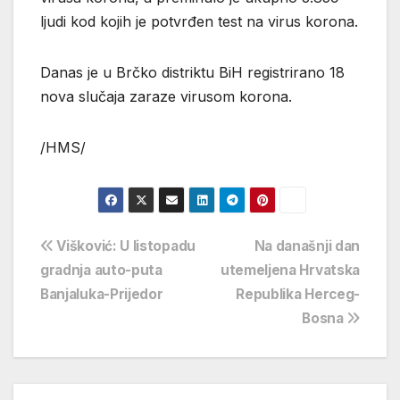
ljudi kod kojih je potvrđen test na virus korona.
Danas je u Brčko distriktu BiH registrirano 18
nova slučaja zaraze virusom korona.
/HMS/
Navigacija
Višković: U listopadu
Na današnji dan
gradnja auto-puta
utemeljena Hrvatska
objava
Banjaluka-Prijedor
Republika Herceg-
Bosna