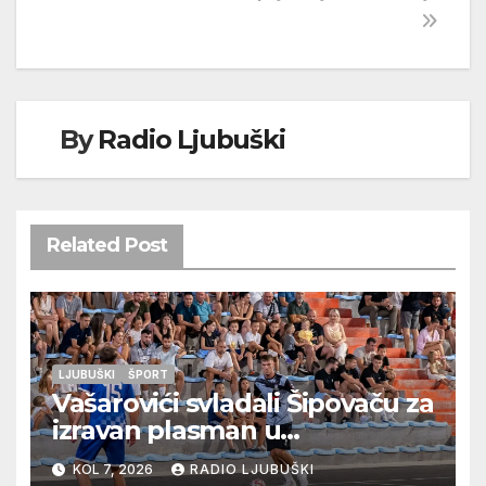
By
Radio Ljubuški
Related Post
LJUBUŠKI
ŠPORT
Vašarovići svladali Šipovaču za
izravan plasman u
četvrtfinale, Grab izborio
KOL 7, 2026
RADIO LJUBUŠKI
prolazak dalje, Klobuk ispao,