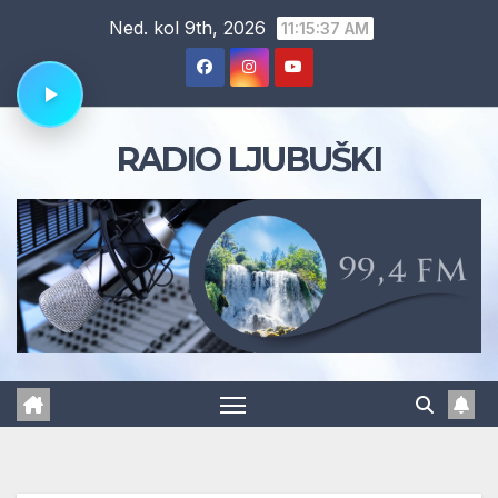
Skip
Ned. kol 9th, 2026
11:15:38 AM
to
content
RADIO LJUBUŠKI