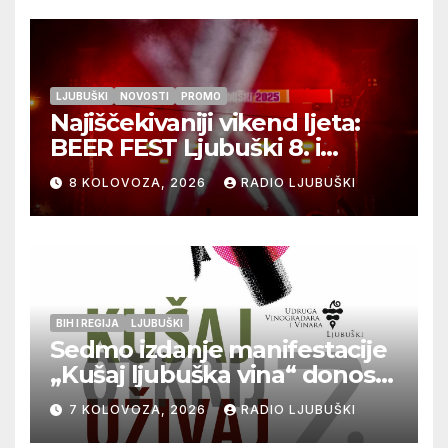
LJUBUŠKI
NOVOSTI
PROMO
Najiščekivaniji vikend ljeta:
BEER FEST Ljubuški 8. i
9.kolovoza
8 KOLOVOZA, 2026
RADIO LJUBUŠKI
BIH I REGIJA
LJUBUŠKI
Sedmo izdanje manifestacije
„Kušaj ljubuška vina“ donosi
vrhunska vina, gastronomiju i
7 KOLOVOZA, 2026
RADIO LJUBUŠKI
glazbu