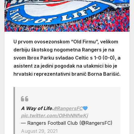
U prvom ovosezonskom “Old Firmu”, velikom
derbiju škotskog nogometna Rangers je na
svom Ibrox Parku svladao Celtic s 1-0 (0-0), a
asistent za jedini pogodak na utakmici bio je
hrvatski reprezentativni branič Borna Barišić.
A Way of Life.
#RangersFC
pic.twitter.com/OIHhNNfwKj
— Rangers Football Club (@RangersFC)
August 29, 2021