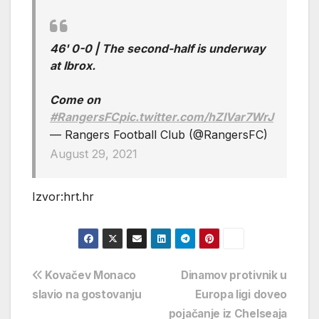
46' 0-0 | The second-half is underway
at Ibrox.
Come on
#RangersFC
pic.twitter.com/hZIVar7WrJ
— Rangers Football Club (@RangersFC)
August 29, 2021
Izvor:hrt.hr
Navigacija
Kovačev Monaco
Dinamov protivnik u
slavio na gostovanju
Europa ligi doveo
objava
pojačanje iz Chelseaja