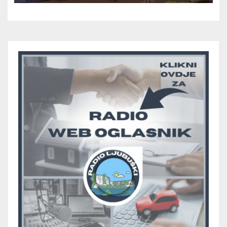
skupini “A”, seniori Teskere
upisali treću pobjedu, Radišići
“otpali”, a Humac se
pobjedom protiv Crvenog
Grma “vratio u igru”