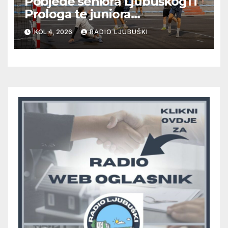
Pobjede seniora Ljubuškog1 i
Prologa te juniora
Radišića/Mostarskih Vrata
KOL 4, 2026
RADIO LJUBUŠKI