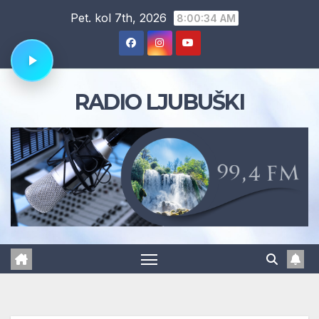
Skip
Pet. kol 7th, 2026
8:00:35 AM
to
content
RADIO LJUBUŠKI