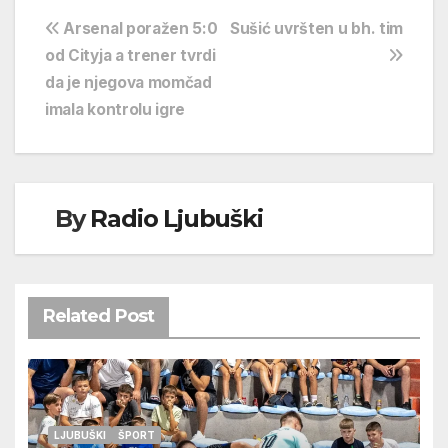
Navigacija
Arsenal poražen 5:0
Sušić uvršten u bh. tim
od Cityja a trener tvrdi
objava
da je njegova momčad
imala kontrolu igre
By
Radio Ljubuški
Related Post
LJUBUŠKI
ŠPORT