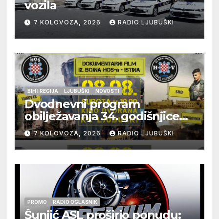
vozila
7 KOLOVOZA, 2026
RADIO LJUBUŠKI
BIH I REGIJA
LJUBUŠKI
NOVOSTI
Dvodnevni program
obilježavanja 34. godišnjice
pogibije generala Blaža
7 KOLOVOZA, 2026
RADIO LJUBUŠKI
Kraljevića i osmorice
pripadnika HOS-a
PROMO
RADIO OGLASNIK
Šunjić ASL proširio ponudu: