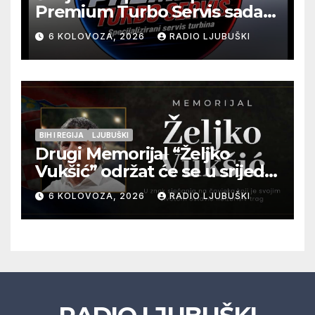
Premium Turbo Servis sada
na jednoj adresi u Ljubuškom
6 KOLOVOZA, 2026
RADIO LJUBUŠKI
BIH I REGIJA
LJUBUŠKI
Drugi Memorijal “Željko
Vukšić” održat će se u srijedu
12. kolovoza u Otoku
6 KOLOVOZA, 2026
RADIO LJUBUŠKI