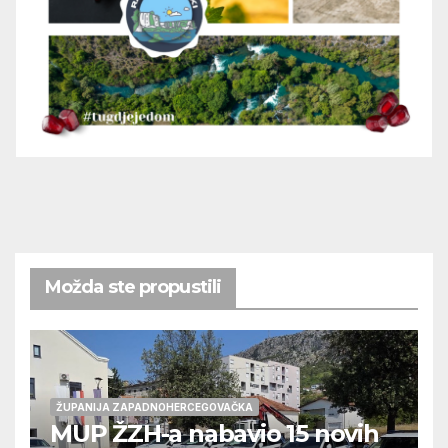
Možda ste propustili
ŽUPANIJA ZAPADNOHERCEGOVAČKA
MUP ŽZH-a nabavio 15 novih