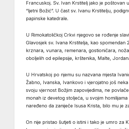
Francuskoj. Sv. Ivan Krstitelj jako je poštovan
“ljetni Božić”. U čast sv. Ivanu Krstitelju, po
papinske katedrale.
U Rimokatoličkoj Crkvi njegovo se rođenje slavi
Glavosjek sv. Ivana Krstitelja, kao spomendan 2
krznara, vunara, remenara, gostioničara, nožar
oboljelih od epilepsije, krštenika, Malte, Jordan
U Hrvatskoj po njemu su nazvana mjesta Ivanić 
Žabno, Ivanska, Ivankovo i vjerojatno još neka mj
svoju vjernost Božjim zapovijedima, ne povlačeći
monah iz devetog stoljeća, u svojim homilijama k
naređeno da zaniječe Isusa Krista, bilo mu je z
On nije pristao šutjeti o istini i tako je umro za K