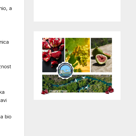
nio, a
nica
znost
ika
avi
ba bio