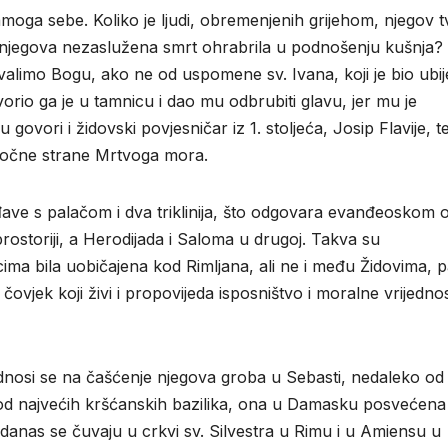
moga sebe. Koliko je ljudi, obremenjenih grijehom, njegov tv
di njegova nezaslužena smrt ohrabrila u podnošenju kušnja?
valimo Bogu, ako ne od uspomene sv. Ivana, koji je bio ubi
orio ga je u tamnicu i dao mu odbrubiti glavu, jer mu je
ovori i židovski povjesničar iz 1. stoljeća, Josip Flavije, t
stočne strane Mrtvoga mora.
ave s palačom i dva triklinija, što odgovara evanđeoskom 
rostoriji, a Herodijada i Saloma u drugoj. Takva su
ma bila uobičajena kod Rimljana, ali ne i među Židovima, p
 čovjek koji živi i propovijeda isposništvo i moralne vrijednos
 odnosi se na čašćenje njegova groba u Sebasti, nedaleko od
 od najvećih kršćanskih bazilika, ona u Damasku posvećena
ja danas se čuvaju u crkvi sv. Silvestra u Rimu i u Amiensu u