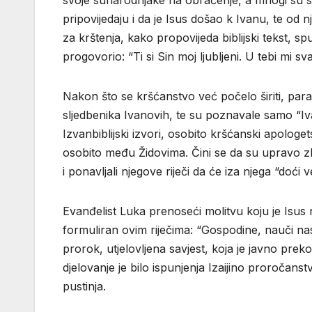
pripovijedaju i da je Isus došao k Ivanu, te od nj
za krštenja, kako propovijeda biblijski tekst, sp
progovorio: “Ti si Sin moj ljubljeni. U tebi mi sva
Nakon što se kršćanstvo već počelo širiti, paral
sljedbenika Ivanovih, te su poznavale samo “Iv
Izvanbiblijski izvori, osobito kršćanski apologe
osobito među Židovima. Čini se da su upravo zb
i ponavljali njegove riječi da će iza njega “doći v
Evanđelist Luka prenoseći molitvu koju je Isus n
formuliran ovim riječima: “Gospodine, nauči nas 
prorok, utjelovljena savjest, koja je javno pre
djelovanje je bilo ispunjenja Izaijino proročanstv
pustinja.