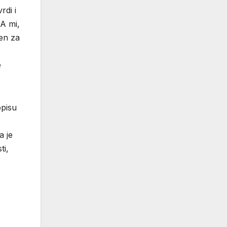
rdi i
 A mi,
jen za
e
opisu
a je
ti,