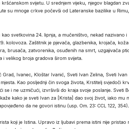
 u kršćanskom svijetu. U srednjem vijeku, njegov blagdan zva
dignute su mnoge crkve počevši od Lateranske bazilike u Rimu
 kao svetkovina 24. lipnja, a mučeništvo, nekad nazivano i
9. kolovoza. Zaštitnik je pjevača, glazbenika, krojača, koža
a, brusača, zatvorenika, osuđenih na smrt, uzgajivača pti
a i velikog broja gradova širom svijeta.
Grad, Ivanec, Kloštar Ivanić, Sveti Ivan Zelina, Sveti Ivan
esta. Kao posljednji čin svoga života, Krstitelj svjedoči krv
 se i ne uzmičući, izvršivši do kraja svoje poslanje. Sveti 
aže kako je sveti Ivan za [Krista] dao svoj život, iako mu n
apovjeđeno da ne govori istinu (usp. Om. 23: CCL 122, 354).
rista koji je Istina. Upravo iz ljubavi prema istini nije pristao