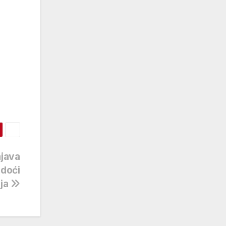
ajava
 doći
lja