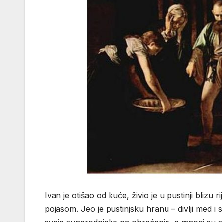
Ivan je otišao od kuće, živio je u pustinji bliz
pojasom. Jeo je pustinjsku hranu – divlji med i 
svoje sunarodnjake na obraćenje, a mnogi su se ka