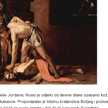
u rijeke Jordana. Nosio je odijelo od devine dlake opasano ko
skakavce. Propovijedao je blizinu kraljevstva Božjeg i poziv
jali za svoje grijehe i dali da ih Ivan krsti. Evanđelja