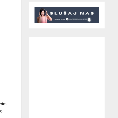
žnim
ao