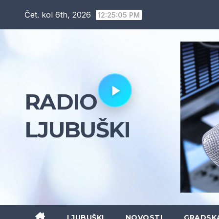
Skip
Čet. kol 6th, 2026
12:25:06 PM
to
content
RADIO
LJUBUŠKI
LJUBUŠKI
NOVOSTI
GRADSK