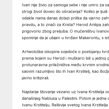
Ivan nije živio za samoga sebe i nije umro za sa
strogi život doveo do obraćenja? Koliko je lju
odakle nama danas dolazi prilika da vjerno zah
pravdu, a to znači za Krista? Herod Antipa zatv
prigovorio zbog preljuba. O mučeništvu Ivanovu g
spominje da je ubijen u tvrđavi Makerontu, s i
Arheološke iskopine svjedoče o postojanju tvrđ
prema kojem su Herod i muškarci bili u jednoj p
protunaravna priležništva među krvnim srodnici
sasvim razumljivo što ih Ivan Krstitelj, kao Božji
javno kritizirali.
Najstarije štovanje vezano uz Ivana Krstitelja
današnjeg Nablusa u Palestini. Potom je jedna
Ivanu Krstitelju. Relikvije svetog Ivana Krstitel