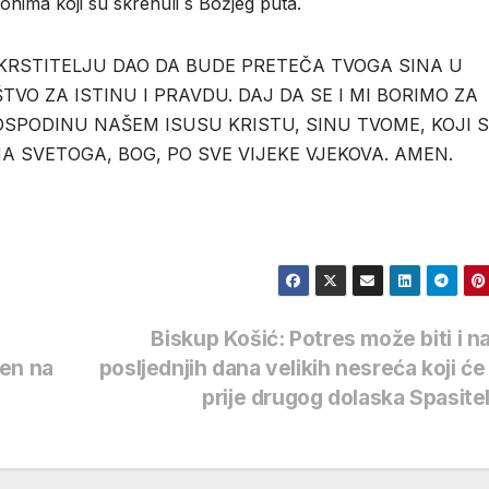
 onima koji su skrenuli s Božjeg puta.
 KRSTITELJU DAO DA BUDE PRETEČA TVOGA SINA U
VO ZA ISTINU I PRAVDU. DAJ DA SE I MI BORIMO ZA
OSPODINU NAŠEM ISUSU KRISTU, SINU TVOME, KOJI S
A SVETOGA, BOG, PO SVE VIJEKE VJEKOVA. AMEN.
Biskup Košić: Potres može biti i n
jen na
posljednjih dana velikih nesreća koji će
prije drugog dolaska Spasite