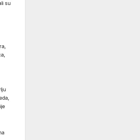
li su
,
ra,
ca,
lju
Beda,
ije
 na