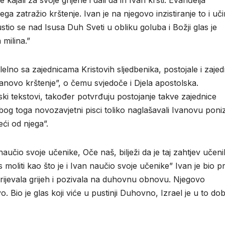
ega zatražio krštenje. Ivan je na njegovo inzistiranje to i uči
ustio se nad Isusa Duh Sveti u obliku goluba i Božji glas je
 milina.”
elno sa zajednicama Kristovih sljedbenika, postojale i zajed
anovo krštenje”, o čemu svjedoče i Djela apostolska.
tski tekstovi, također potvrđuju postojanje takve zajednice
og toga novozavjetni pisci toliko naglašavali Ivanovu poni
eći od njega”.
aučio svoje učenike, Oče naš, bilježi da je taj zahtjev učen
moliti kao što je i Ivan naučio svoje učenike” Ivan je bio pr
korijevala grijeh i pozivala na duhovnu obnovu. Njegovo
o. Bio je glas koji viće u pustinji Duhovno, Izrael je u to do