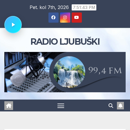
Skip
Pet. kol 7th, 2026
7:51:44 PM
to
content
RADIO LJUBUŠKI