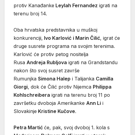
protiv Kanađanke
Leylah Fernandez
igrati na
terenu broj 14.
Oba hrvatska predstavnika u muškoj
konkurenciji,
Ivo Karlović
i Marin Čilić
, igrat će
druge susrete programa na svojim terenima.
Karlović će protiv petog nositelja
Rusa
Andreja Rubljova
igrati na Grandstandu
nakon što svoj susret završe
Rumunjka
Simona Halep
i Talijanka
Camilla
Giorgi
, dok će Čilić protiv Nijemca
Philippa
Kohlschreibera
igrati na terenu broj 11 po
završetku dvoboja Amerikanke
Ann Li
i
Slovakinje
Kristine Kučove
.
Petra Martić
će, pak, svoj dvoboj 1. kola s