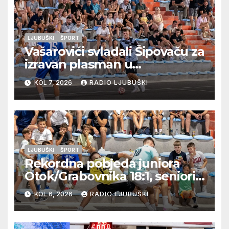
LJUBUŠKI
ŠPORT
Vašarovići svladali Šipovaču za
izravan plasman u
četvrtfinale, Grab izborio
KOL 7, 2026
RADIO LJUBUŠKI
prolazak dalje, Klobuk ispao,
večeras počinje četvrtfinale
juniora
LJUBUŠKI
ŠPORT
Rekordna pobjeda juniora
Otok/Grabovnika 18:1, seniori
Pregrađa u četvrtfinalu,
KOL 6, 2026
RADIO LJUBUŠKI
Veljaci i Cerno/Crnopod u
doigravanju, Grljevići završili
natjecanje