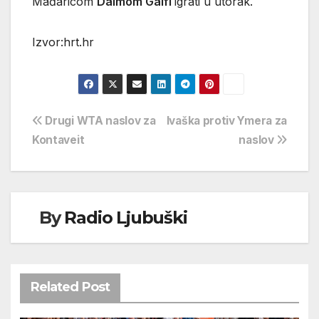
Mađaricom
Dalmom Galfi
igrati u utorak.
Izvor:hrt.hr
Navigacija
Drugi WTA naslov za
Ivaška protiv Ymera za
Kontaveit
naslov
objava
By
Radio Ljubuški
Related Post