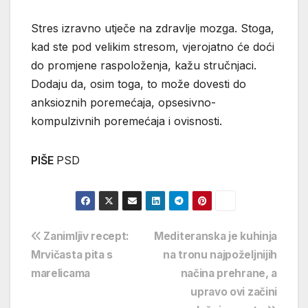
Stres izravno utječe na zdravlje mozga. Stoga,
kad ste pod velikim stresom, vjerojatno će doći
do promjene raspoloženja, kažu stručnjaci.
Dodaju da, osim toga, to može dovesti do
anksioznih poremećaja, opsesivno-
kompulzivnih poremećaja i ovisnosti.
PIŠE
PSD
Navigacija
Zanimljiv recept:
Mediteranska je kuhinja
Mrvičasta pita s
na tronu najpoželjnijih
objava
marelicama
načina prehrane, a
upravo ovi začini