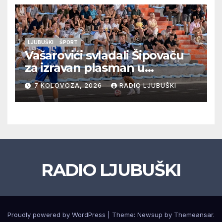
LJUBUŠKI
ŠPORT
Vašarovići svladali Šipovaču
za izravan plasman u
četvrtfinale, Grab izborio
7 KOLOVOZA, 2026
RADIO LJUBUŠKI
prolazak dalje, Klobuk ispao,
večeras počinje četvrtfinale
juniora
RADIO LJUBUŠKI
Proudly powered by WordPress
|
Theme: Newsup by
Themeansar
.