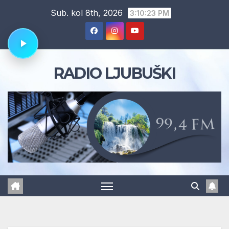
Skip
Sub. kol 8th, 2026
3:10:23 PM
to
content
RADIO LJUBUŠKI