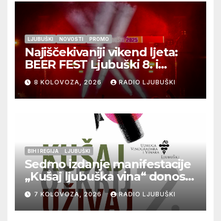
LJUBUŠKI
NOVOSTI
PROMO
Najiščekivaniji vikend ljeta:
BEER FEST Ljubuški 8. i
9.kolovoza
8 KOLOVOZA, 2026
RADIO LJUBUŠKI
BIH I REGIJA
LJUBUŠKI
Sedmo izdanje manifestacije
„Kušaj ljubuška vina“ donosi
vrhunska vina, gastronomiju i
7 KOLOVOZA, 2026
RADIO LJUBUŠKI
glazbu