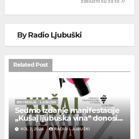
zaslužni su za to
By
Radio Ljubuški
Related Post
BIH I REGIJA
LJUBUŠKI
Sedmo izdanje manifestacije
„Kušaj ljubuška vina“ donosi
vrhunska vina, gastronomiju i
KOL 7, 2026
RADIO LJUBUŠKI
glazbu