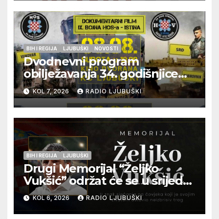
BIH I REGIJA
LJUBUŠKI
NOVOSTI
Dvodnevni program
obilježavanja 34. godišnjice
pogibije generala Blaža
KOL 7, 2026
RADIO LJUBUŠKI
Kraljevića i osmorice
pripadnika HOS-a
BIH I REGIJA
LJUBUŠKI
Drugi Memorijal “Željko
Vukšić” održat će se u srijedu
12. kolovoza u Otoku
KOL 6, 2026
RADIO LJUBUŠKI