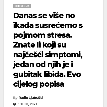
BIH I REGIJA
Danas se više no
ikada susrećemo s
pojmom stresa.
Znate li koji su
najčešći simptomi,
jedan od njih je i
gubitak libida. Evo
cijelog popisa
By
Radio Ljubuški
KOL 30, 2021