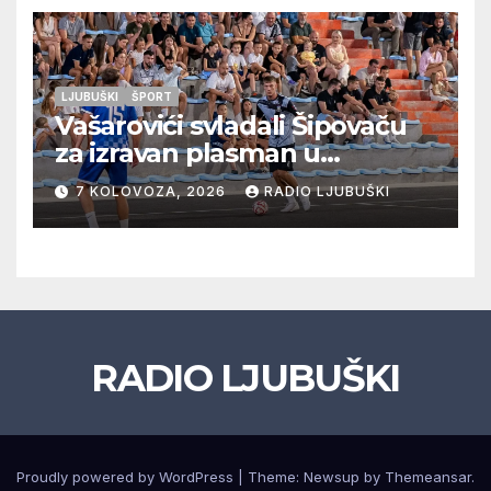
LJUBUŠKI
ŠPORT
Vašarovići svladali Šipovaču
za izravan plasman u
četvrtfinale, Grab izborio
7 KOLOVOZA, 2026
RADIO LJUBUŠKI
prolazak dalje, Klobuk ispao,
večeras počinje četvrtfinale
juniora
RADIO LJUBUŠKI
Proudly powered by WordPress
|
Theme: Newsup by
Themeansar
.