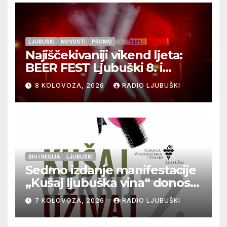
LJUBUŠKI
NOVOSTI
PROMO
Najiščekivaniji vikend ljeta:
BEER FEST Ljubuški 8. i
9.kolovoza
8 KOLOVOZA, 2026
RADIO LJUBUŠKI
BIH I REGIJA
LJUBUŠKI
Sedmo izdanje manifestacije
„Kušaj ljubuška vina“ donosi
vrhunska vina, gastronomiju i
7 KOLOVOZA, 2026
RADIO LJUBUŠKI
glazbu