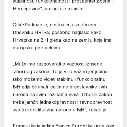
stabilnost, funkcionalnost i prosperitet Bosne i
Hercegovine“, poručio je ministar.
Grlić-Radman je, gostujući u sinoćnjem
Dnevniku HRT-a, posebno naglasio kako
Hrvatska na BiH gleda kao na zemlju koja ima
europsku perspektivu.
„Mi želimo razgovarati o važnosti izmjene
izbornog zakona. To je vrlo važno jer jedino
tako možemo vidjeti stabilnu i funkcionalnu
BiH gdje će imati legitimne predstavnike svih
naroda na svim razinama vlasti. Izborni zakon
treba jamčiti jednakopravnost i ravnopravnost
sva tri konstitutivna naroda u BiH“, rekao je
Francuska je jedina članica Europske unije koja