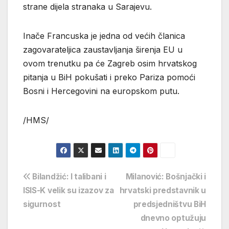
strane dijela stranaka u Sarajevu.
Inače Francuska je jedna od većih članica
zagovarateljica zaustavljanja širenja EU u
ovom trenutku pa će Zagreb osim hrvatskog
pitanja u BiH pokušati i preko Pariza pomoći
Bosni i Hercegovini na europskom putu.
/HMS/
Navigacija
Bilandžić: I talibani i
Milanović: Bošnjački i
ISIS-K velik su izazov za
hrvatski predstavnik u
objava
sigurnost
predsjedništvu BiH
dnevno optužuju