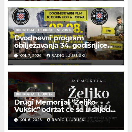
BIH I REGIJA
LJUBUŠKI
NOVOSTI
Dvodnevni program
obilježavanja 34. godišnjice
pogibije generala Blaža
KOL 7, 2026
RADIO LJUBUŠKI
Kraljevića i osmorice
pripadnika HOS-a
BIH I REGIJA
LJUBUŠKI
Drugi Memorijal “Željko
Vukšić” održat će se u srijedu
12. kolovoza u Otoku
KOL 6, 2026
RADIO LJUBUŠKI