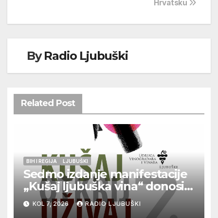
Hrvatsku
By
Radio Ljubuški
Related Post
BIH I REGIJA
LJUBUŠKI
Sedmo izdanje manifestacije
„Kušaj ljubuška vina“ donosi
vrhunska vina, gastronomiju i
KOL 7, 2026
RADIO LJUBUŠKI
glazbu