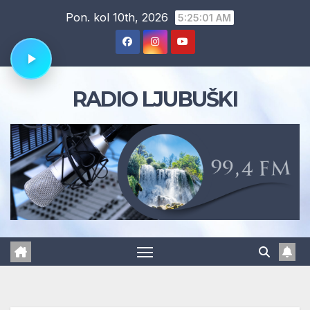
Skip
Pon. kol 10th, 2026
5:25:01 AM
to
content
RADIO LJUBUŠKI