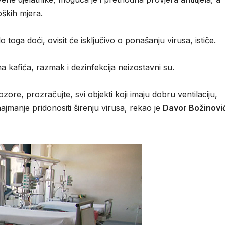
oških mjera.
toga doći, ovisit će isključivo o ponašanju virusa, ističe.
ma kafića, razmak i dezinfekcija neizostavni su.
ore, prozračujte, svi objekti koji imaju dobru ventilaciju,
najmanje pridonositi širenju virusa, rekao je
Davor Božinovi