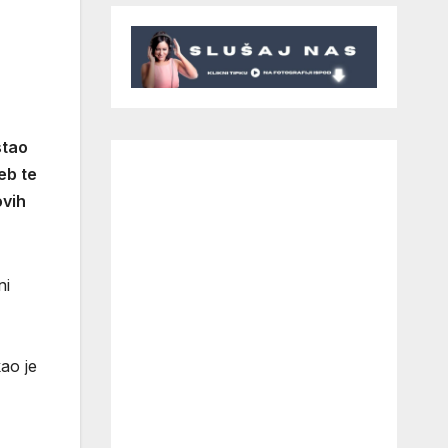
stao
eb te
ovih
ni
ao je