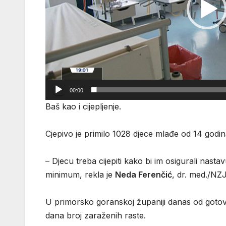
00:00
Baš kao i cijepljenje.
Cjepivo je primilo 1028 djece mlađe od 14 godina
– Djecu treba cijepiti kako bi im osigurali nasta
minimum, rekla je
Neda Ferenčić
, dr. med./NZJ
U primorsko goranskoj županiji danas od gotovo 
dana broj zaraženih raste.