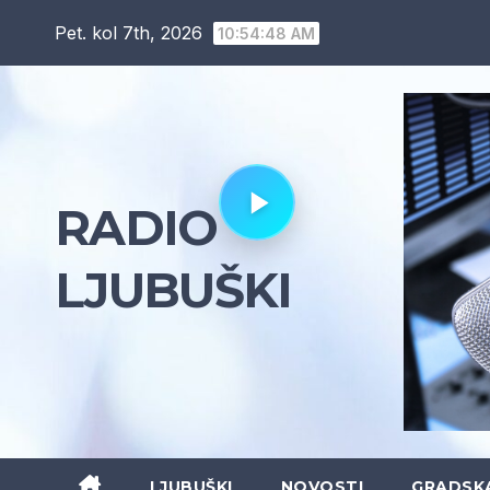
Skip
Pet. kol 7th, 2026
10:54:49 AM
to
content
RADIO
LJUBUŠKI
LJUBUŠKI
NOVOSTI
GRADSK