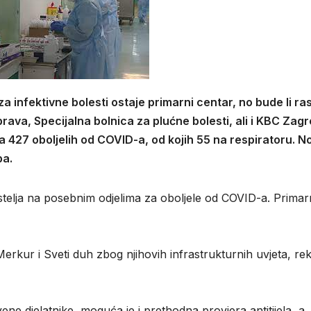
za infektivne bolesti ostaje primarni centar, no bude li ra
brava, Specijalna bolnica za plućne bolesti, ali i KBC Zagr
 427 oboljelih od COVID-a, od kojih 55 na respiratoru. N
ba.
telja na posebnim odjelima za oboljele od COVID-a. Primar
rkur i Sveti duh zbog njihovih infrastrukturnih uvjeta, rek
ene djelatnike, moguća je i prethodna provjera antitijela, a