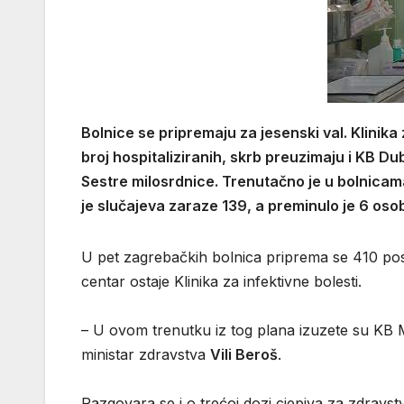
Bolnice se pripremaju za jesenski val. Klinika 
broj hospitaliziranih, skrb preuzimaju i KB Du
Sestre milosrdnice. Trenutačno je u bolnicama
je slučajeva zaraze 139, a preminulo je 6 oso
U pet zagrebačkih bolnica priprema se 410 pos
centar ostaje Klinika za infektivne bolesti.
– U ovom trenutku iz tog plana izuzete su KB Me
ministar zdravstva
Vili Beroš
.
Razgovara se i o trećoj dozi cjepiva za zdravstv