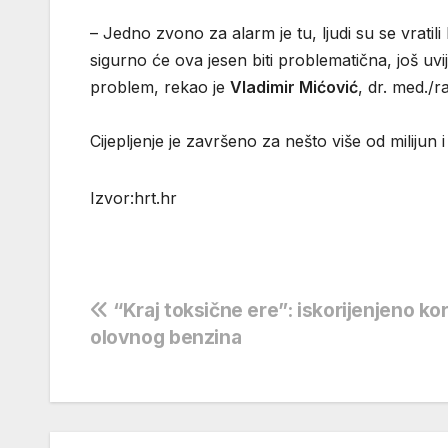
– Jedno zvono za alarm je tu, ljudi su se vrati
sigurno će ova jesen biti problematična, još uvijek 
problem, rekao je
Vladimir Mićović
, dr. med./
Cijepljenje je završeno za nešto više od milijun 
Izvor:hrt.hr
Navigacija
“Kraj toksične ere”: iskorijenjeno ko
olovnog benzina
objava