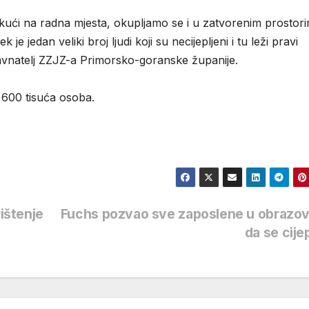
li kući na radna mjesta, okupljamo se i u zatvorenim prostor
je jedan veliki broj ljudi koji su necijepljeni i tu leži pravi
ravnatelj ZZJZ-a Primorsko-goranske županije.
i 600 tisuća osoba.
rištenje
Fuchs pozvao sve zaposlene u obrazov
da se cij