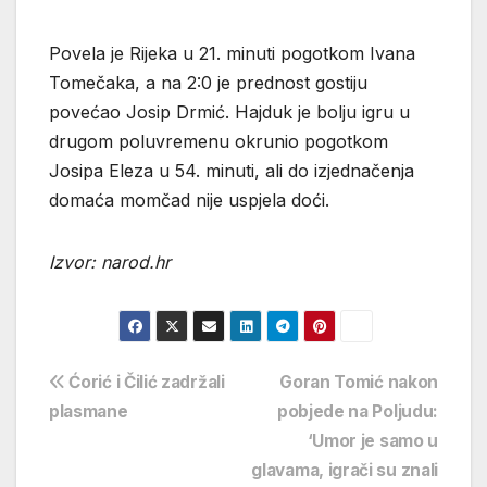
Povela je Rijeka u 21. minuti pogotkom Ivana
Tomečaka, a na 2:0 je prednost gostiju
povećao Josip Drmić. Hajduk je bolju igru u
drugom poluvremenu okrunio pogotkom
Josipa Eleza u 54. minuti, ali do izjednačenja
domaća momčad nije uspjela doći.
Izvor: narod.hr
Navigacija
Ćorić i Čilić zadržali
Goran Tomić nakon
plasmane
pobjede na Poljudu:
objava
‘Umor je samo u
glavama, igrači su znali