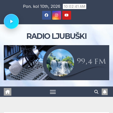
Skip
Pon. kol 10th, 2026
10:02:42 AM
to
content
RADIO LJUBUŠKI