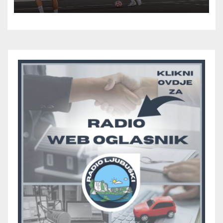
prolazak dalje, Klobuk ispao,
večeras počinje četvrtfinale
juniora