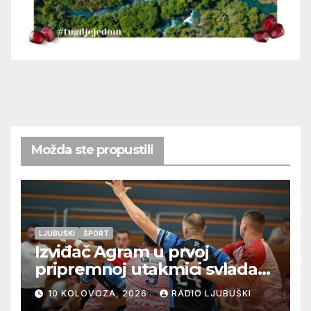
Možda ste propustili
LJUBUŠKI
ŠPORT
Izviđač Agram u prvoj
pripremnoj utakmici svladao
Metković Zalom 37:32
10 KOLOVOZA, 2026
RADIO LJUBUŠKI