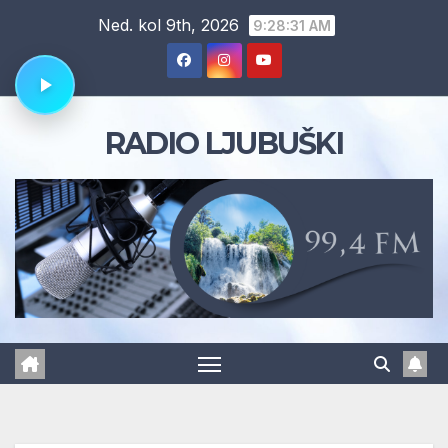
Skip
Ned. kol 9th, 2026
9:28:32 AM
to
content
RADIO LJUBUŠKI