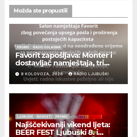
Možda ste propustili
PROMO
RADIO OGLASNIK
Favorit zapošljava: Monter i
dostavljač namještaja, tri
izvršitelja
8 KOLOVOZA, 2026
RADIO LJUBUŠKI
LJUBUŠKI
NOVOSTI
PROMO
Najiščekivaniji vikend ljeta:
BEER FEST Ljubuški 8. i