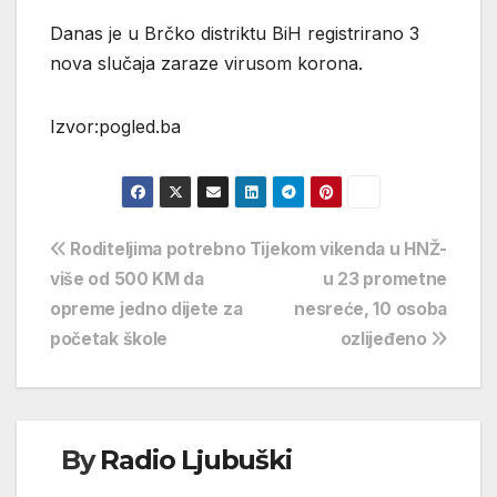
Danas je u Brčko distriktu BiH registrirano 3
nova slučaja zaraze virusom korona.
Izvor:pogled.ba
Navigacija
Roditeljima potrebno
Tijekom vikenda u HNŽ-
više od 500 KM da
u 23 prometne
objava
opreme jedno dijete za
nesreće, 10 osoba
početak škole
ozlijeđeno
By
Radio Ljubuški