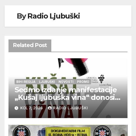
By
Radio Ljubuški
Related Post
BIH I REGIJA
LJUBUŠKI
NOVOSTI
PROMO
Sedmo izdanje manifestacije
„Kušaj ljubuška vina“ donosi
vrhunska vina, gastronomiju i
KOL 7, 2026
RADIO LJUBUŠKI
glazbu