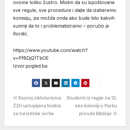
ovome toliko žustro. Mislim da su ispoštovane
sve regule, sve procedure i dajte da izaberemo
komisiju, pa možda onda ako bude bilo kakvih
sumnji da to i problematiziramo – poručio je
Kordić.
https://www.youtube.com/watch?
v=Pf8DjQ1TbOE
Izvor:pogled.ba
Navigacija
Razvoj cikloturizma:
Studenti iz regije na 12.
ŽZH ustupljena bicikla
eko koloniji u Parku
objava
za turističke svrhe
prirode Blidinje