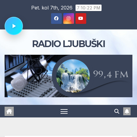
Skip
Pet. kol 7th, 2026
7:10:23 PM
to
content
RADIO LJUBUŠKI