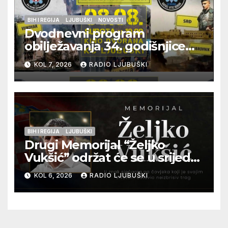
BIH I REGIJA
LJUBUŠKI
NOVOSTI
Dvodnevni program
obilježavanja 34. godišnjice
pogibije generala Blaža
KOL 7, 2026
RADIO LJUBUŠKI
Kraljevića i osmorice
pripadnika HOS-a
BIH I REGIJA
LJUBUŠKI
Drugi Memorijal “Željko
Vukšić” održat će se u srijedu
12. kolovoza u Otoku
KOL 6, 2026
RADIO LJUBUŠKI