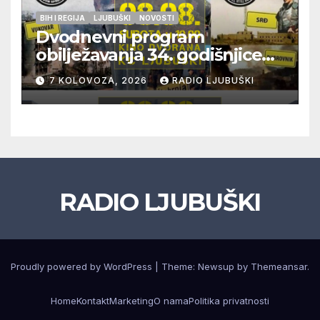
BIH I REGIJA
LJUBUŠKI
NOVOSTI
Dvodnevni program
obilježavanja 34. godišnjice
pogibije generala Blaža
7 KOLOVOZA, 2026
RADIO LJUBUŠKI
Kraljevića i osmorice
pripadnika HOS-a
RADIO LJUBUŠKI
Proudly powered by WordPress
|
Theme: Newsup by
Themeansar
.
Home
Kontakt
Marketing
O nama
Politika privatnosti