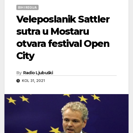
BIH I REGIJA
Veleposlanik Sattler
sutra u Mostaru
otvara festival Open
City
By
Radio Ljubuški
KOL 31, 2021