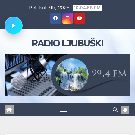
Skip
Pet. kol 7th, 2026
10:04:58 PM
to
content
RADIO LJUBUŠKI