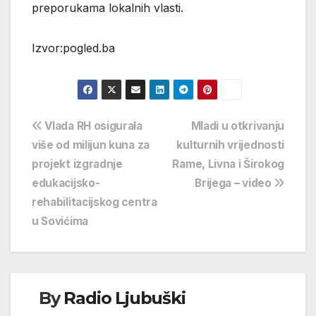
preporukama lokalnih vlasti.
Izvor:pogled.ba
Navigacija
Vlada RH osigurala
Mladi u otkrivanju
više od milijun kuna za
kulturnih vrijednosti
objava
projekt izgradnje
Rame, Livna i Širokog
edukacijsko-
Brijega – video
rehabilitacijskog centra
u Sovićima
By
Radio Ljubuški