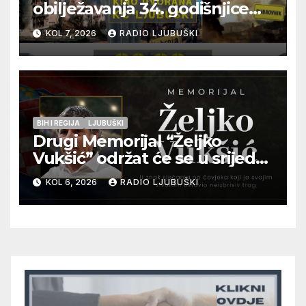
obilježavanja 34. godišnjice
pogibije generala Blaža
KOL 7, 2026
RADIO LJUBUŠKI
Kraljevića i osmorice
pripadnika HOS-a
BIH I REGIJA
LJUBUŠKI
Drugi Memorijal “Željko
Vukšić” održat će se u srijedu
12. kolovoza u Otoku
KOL 6, 2026
RADIO LJUBUŠKI