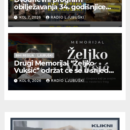
obilježavanja 34. godišnjice
pogibije generala Blaža
KOL 7, 2026
RADIO LJUBUŠKI
Kraljevića i osmorice
pripadnika HOS-a
BIH I REGIJA
LJUBUŠKI
Drugi Memorijal “Željko
Vukšić” održat će se u srijedu
12. kolovoza u Otoku
KOL 6, 2026
RADIO LJUBUŠKI