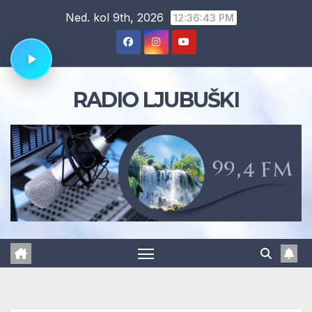
Skip
Ned. kol 9th, 2026
12:36:44 PM
to
content
RADIO LJUBUŠKI