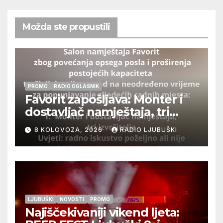
Možda ste propustili
PROMO
RADIO OGLASNIK
Favorit zapošljava: Monter i
dostavljač namještaja, tri
izvršitelja
8 KOLOVOZA, 2026
RADIO LJUBUŠKI
LJUBUŠKI
NOVOSTI
PROMO
Najiščekivaniji vikend ljeta: