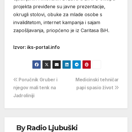
projekta previđene su javne prezentacije,
okrugli stolovi, obuke za mlade osobe s
invaliditetom, internet kampanja i sajam
zapošljavanja, priopćeno je iz Caritasa BiH.
Izvor: iks-portal.info
Navigacija
Poručnik Gruber i
Medicinski tehničar
njegov mali tenk na
papi spasio život
objava
Jadroliniji
By
Radio Ljubuški