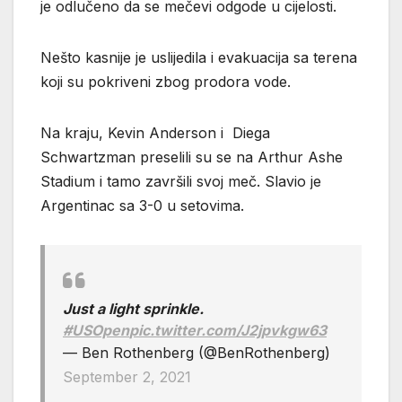
je odlučeno da se mečevi odgode u cijelosti.
Nešto kasnije je uslijedila i evakuacija sa terena
koji su pokriveni zbog prodora vode.
Na kraju, Kevin Anderson i Diega
Schwartzman preselili su se na Arthur Ashe
Stadium i tamo završili svoj meč. Slavio je
Argentinac sa 3-0 u setovima.
Just a light sprinkle.
#USOpen
pic.twitter.com/J2jpvkgw63
— Ben Rothenberg (@BenRothenberg)
September 2, 2021