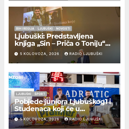
BIH I REGIJA
LJUBUŠKI
NOVOSTI
Ljubuški: Predstavljena
knjiga „Sin – Priča o Toniju“
dr. sc. Zdenka Hercega
5 KOLOVOZA, 2026
RADIO LJUBUŠKI
LJUBUŠKI
ŠPORT
Pobjede juniora Ljubuškog1 i
Studenaca koji će u
međusobnom susretu
5 KOLOVOZA, 2026
RADIO LJUBUŠKI
odlučiti o prvom mjestu u