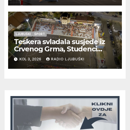
LJUBUŠKI
ŠPORT
Teskera svladala susjede iz
Crvenog Grma, Studenci
deklasirali Radišiće, večeras
KOL 3, 2026
RADIO LJUBUŠKI
na programu četiri nove
utakmice