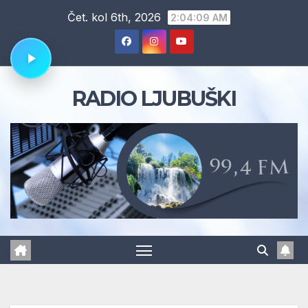
Skip
Čet. kol 6th, 2026
2:04:10 AM
to
content
RADIO LJUBUŠKI