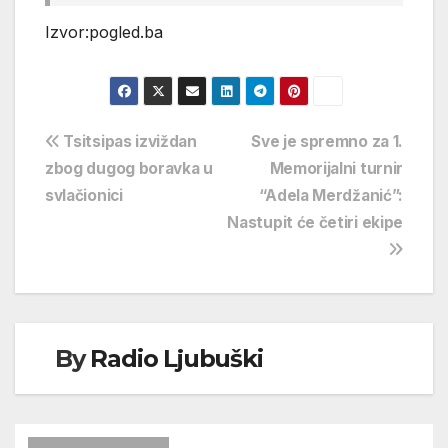
Izvor:pogled.ba
Navigacija
Tsitsipas izviždan
Sve je spremno za 1.
zbog dugog boravka u
Memorijalni turnir
objava
svlačionici
“Adela Merdžanić”:
Nastupit će četiri ekipe
By
Radio Ljubuški