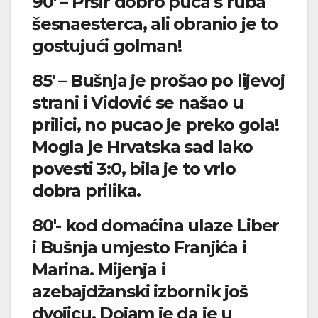
90′ – Pršir dobro puca s ruba
šesnaesterca, ali obranio je to
gostujući golman!
85′ – Bušnja je prošao po lijevoj
strani i Vidović se našao u
prilici, no pucao je preko gola!
Mogla je Hrvatska sad lako
povesti 3:0, bila je to vrlo
dobra prilika.
80′- kod domaćina ulaze Liber
i Bušnja umjesto Franjića i
Marina. Mijenja i
azebajdžanski izbornik još
dvojicu. Dojam je da je u