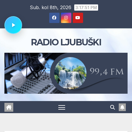
Skip
Sub. kol 8th, 2026
3:17:52 PM
to
content
RADIO LJUBUŠKI