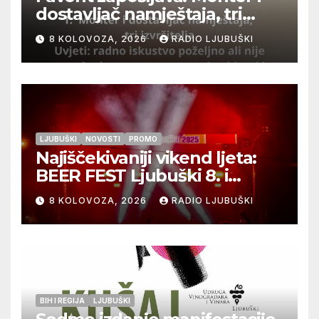
dostavljač namještaja, tri
izvršitelja
8 KOLOVOZA, 2026
RADIO LJUBUŠKI
LJUBUŠKI
NOVOSTI
PROMO
Najiščekivaniji vikend ljeta:
BEER FEST Ljubuški 8. i
9.kolovoza
8 KOLOVOZA, 2026
RADIO LJUBUŠKI
BIH I REGIJA
LJUBUŠKI