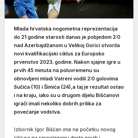
Mlada hrvatska nogometna reprezentacija
do 21 godine starosti danas je pobjedom 2:0
nad Azerbajdžanom u Velikoj Gorici otvorila
novi kvalifikacijski ciklus za Europsko
prvenstvo 2023. godine. Nakon sjajne igre u
prvih 45 minuta na poluvremenu su
obnovljeni mladi Vatreni vodili 2:0 golovima
Sučića (10) i Šimića (24),a taj je rezultat ostao
i na kraju, iako su u drugom dijelu Bišćanovi
igrači imali nekoliko dobrih prilika za
povećanje vodstva.
Izbornik Igor Bišćan ima na početku novog
ciklusa na raspolaganju dosta novih i