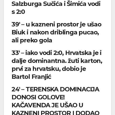
Salzburga Sučića i Šimića vodi
s 2:0
39′ – u kazneni prostor je ušao
Biuk i nakon driblinga pucao,
ali preko gola
33′ – iako vodi 2:0, Hrvatska je i
dalje dominantna. žuti karton,
prvi za hrvatsku, dobio je
Bartol Franjić
24′ – TERENSKA DOMINACIJA
DONOSI GOLOVE!
KAČAVENDA JE UŠAO U
KAZNENI PROSTOR I DODAO