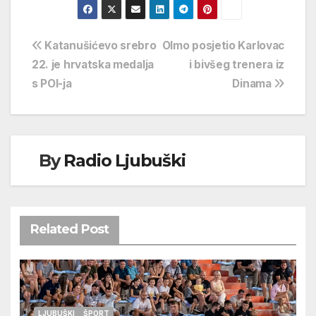
Navigacija
Katanušićevo srebro
Olmo posjetio Karlovac
22. je hrvatska medalja
i bivšeg trenera iz
objava
s POI-ja
Dinama
By
Radio Ljubuški
Related Post
LJUBUŠKI
ŠPORT