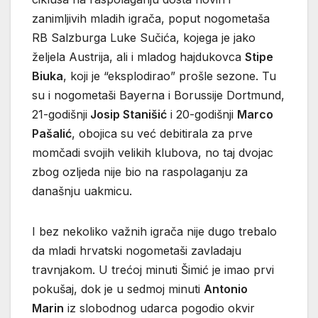
zanimljivih mladih igrača, poput nogometaša
RB Salzburga Luke Sučića, kojega je jako
željela Austrija, ali i mladog hajdukovca
Stipe
Biuka
, koji je “eksplodirao” prošle sezone. Tu
su i nogometaši Bayerna i Borussije Dortmund,
21-godišnji
Josip Stanišić
i 20-godišnji
Marco
Pašalić
, obojica su već debitirala za prve
momčadi svojih velikih klubova, no taj dvojac
zbog ozljeda nije bio na raspolaganju za
današnju uakmicu.
I bez nekoliko važnih igrača nije dugo trebalo
da mladi hrvatski nogometaši zavladaju
travnjakom. U trećoj minuti Šimić je imao prvi
pokušaj, dok je u sedmoj minuti
Antonio
Marin
iz slobodnog udarca pogodio okvir