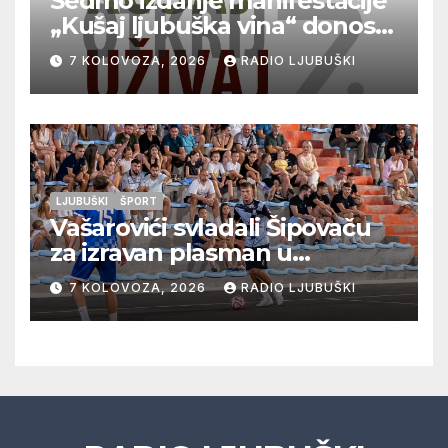
Sedmo izdanje manifestacije
„Kušaj ljubuška vina“ donosi
vrhunska vina, gastronomiju i
7 KOLOVOZA, 2026
RADIO LJUBUŠKI
glazbu
LJUBUŠKI
ŠPORT
Vašarovići svladali Šipovaču
za izravan plasman u
četvrtfinale, Grab izborio
7 KOLOVOZA, 2026
RADIO LJUBUŠKI
prolazak dalje, Klobuk ispao,
večeras počinje četvrtfinale
juniora