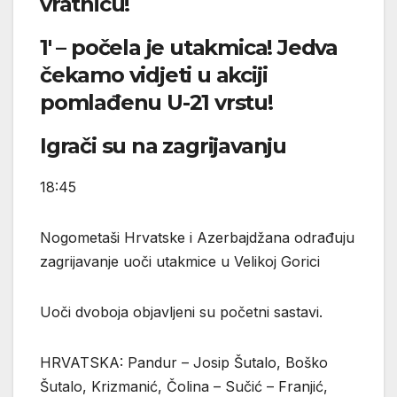
vratnicu!
1′ – počela je utakmica! Jedva
čekamo vidjeti u akciji
pomlađenu U-21 vrstu!
Igrači su na zagrijavanju
18:45
Nogometaši Hrvatske i Azerbajdžana odrađuju
zagrijavanje uoči utakmice u Velikoj Gorici
Uoči dvoboja objavljeni su početni sastavi.
HRVATSKA: Pandur – Josip Šutalo, Boško
Šutalo, Krizmanić, Čolina – Sučić – Franjić,