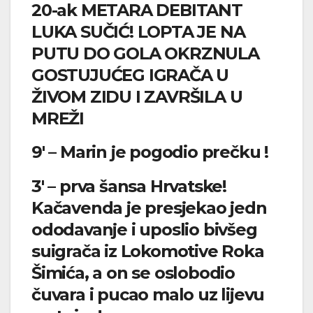
20-ak METARA DEBITANT
LUKA SUČIĆ! LOPTA JE NA
PUTU DO GOLA OKRZNULA
GOSTUJUĆEG IGRAČA U
ŽIVOM ZIDU I ZAVRŠILA U
MREŽI
9′ – Marin je pogodio prečku !
3′ – prva šansa Hrvatske!
Kačavenda je presjekao jedn
ododavanje i uposlio bivšeg
suigrača iz Lokomotive Roka
Šimića, a on se oslobodio
čuvara i pucao malo uz lijevu