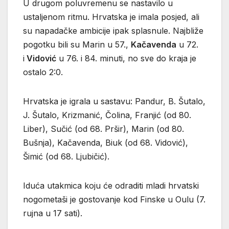
U drugom poluvremenu se nastavilo u
ustaljenom ritmu. Hrvatska je imala posjed, ali
su napadačke ambicije ipak splasnule. Najbliže
pogotku bili su Marin u 57.,
Kačavenda
u 72.
i
Vidović
u 76. i 84. minuti, no sve do kraja je
ostalo 2:0.
Hrvatska je igrala u sastavu: Pandur, B. Šutalo,
J. Šutalo, Krizmanić, Čolina, Franjić (od 80.
Liber), Sučić (od 68. Pršir), Marin (od 80.
Bušnja), Kačavenda, Biuk (od 68. Vidović),
Šimić (od 68. Ljubičić).
Iduća utakmica koju će odraditi mladi hrvatski
nogometaši je gostovanje kod Finske u Oulu (7.
rujna u 17 sati).