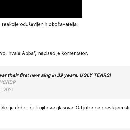
reakcije oduševljenih obožavatelja.
ovo, hvala Abba”, napisao je komentator.
ear their first new sing in 39 years. UGLY TEARS!
2YCi1DP
, 2021
ko je dobro čuti njihove glasove. Od jutra ne prestajem slu