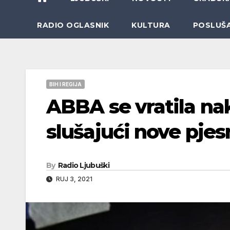
RADIO OGLASNIK
KULTURA
POSLUŠ
BIH I REGIJA
ABBA se vratila nak
slušajući nove pje
By
Radio Ljubuški
RUJ 3, 2021