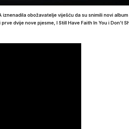
znenadila obožavatelje viješću da su snimili novi album
rve dvije nove pjesme, I Still Have Faith In You i Don’t S