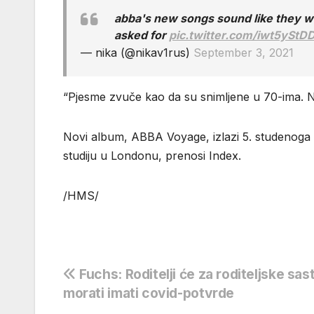
abba's new songs sound like they wer
asked for
pic.twitter.com/iwt5yStD
— nika (@nikav1rus)
September 3, 2021
“Pjesme zvuče kao da su snimljene u 70-ima. Ni
Novi album, ABBA Voyage, izlazi 5. studenoga 
studiju u Londonu, prenosi Index.
/HMS/
Navigacija
Fuchs: Roditelji će za roditeljske sa
morati imati covid-potvrde
objava