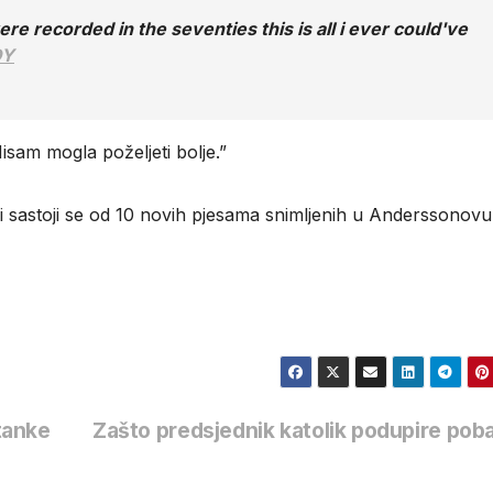
e recorded in the seventies this is all i ever could've
DY
sam mogla poželjeti bolje.”
i sastoji se od 10 novih pjesama snimljenih u Anderssonovu
stanke
Zašto predsjednik katolik podupire pob