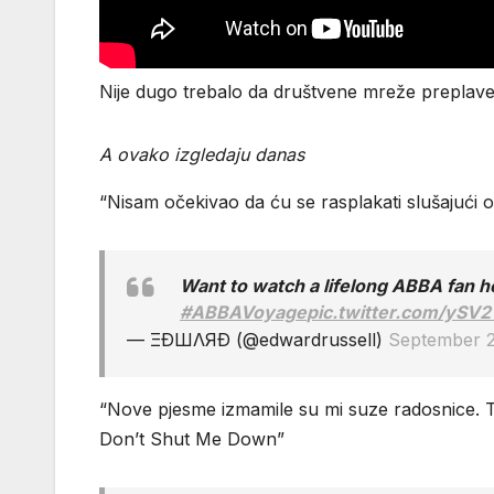
Nije dugo trebalo da društvene mreže preplave 
A ovako izgledaju danas
“Nisam očekivao da ću se rasplakati slušajući 
Want to watch a lifelong ABBA fan h
#ABBAVoyage
pic.twitter.com/ySV
— ΞÐШΛЯÐ (@edwardrussell)
September 2
“Nove pjesme izmamile su mi suze radosnice. Ta
Don’t Shut Me Down”