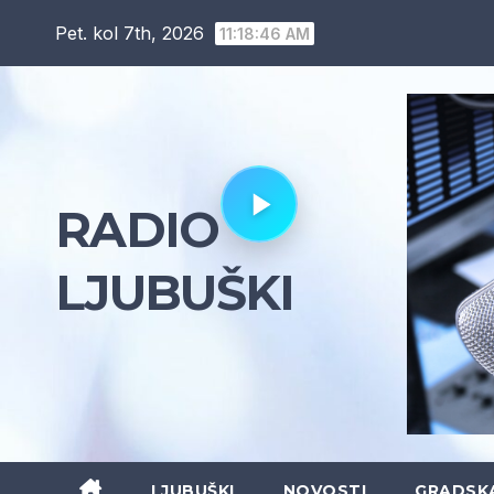
Skip
Pet. kol 7th, 2026
11:18:47 AM
to
content
RADIO
LJUBUŠKI
LJUBUŠKI
NOVOSTI
GRADSK