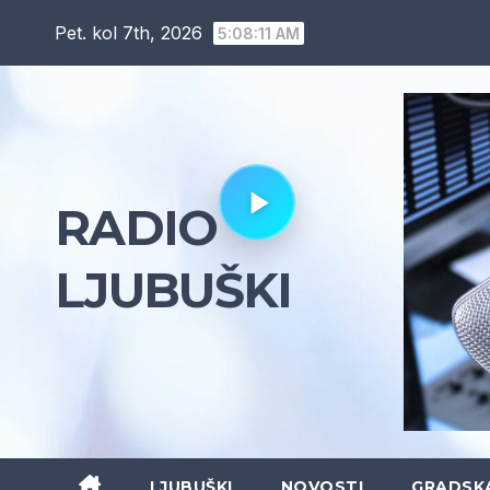
Skip
Pet. kol 7th, 2026
5:08:13 AM
to
content
RADIO
LJUBUŠKI
LJUBUŠKI
NOVOSTI
GRADSK