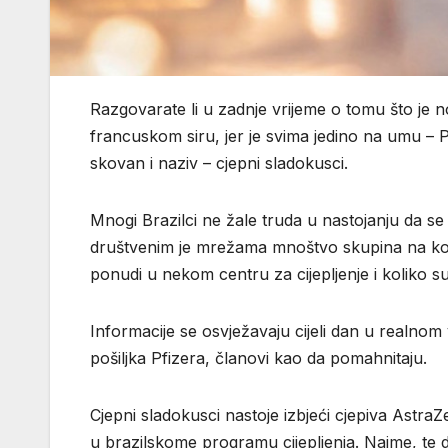
Razgovarate li u zadnje vrijeme o tomu što je n
francuskom siru, jer je svima jedino na umu – P
skovan i naziv – cjepni sladokusci.
Mnogi Brazilci ne žale truda u nastojanju da s
društvenim je mrežama mnoštvo skupina na kojim
ponudi u nekom centru za cijepljenje i koliko s
Informacije se osvježavaju cijeli dan u realnom
pošiljka Pfizera, članovi kao da pomahnitaju.
Cjepni sladokusci nastoje izbjeći cjepiva Astr
u brazilskome programu cijepljenja. Naime, te 