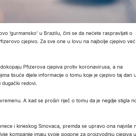
ovo ‘gurmansko’ u Brazilu, čini se da nećete raspravljati o
fizerovo cjepivo. Za sve one u lovu na najbolje cjepivo već 
e dokopaju Pfizerova cjepiva protiv koronavirusa, a na
a tisuće dijele informacije o tomu koje je cjepivo taj dan 
u dugački redovi.
 vremenu. A kad se proširi riječ o tomu da je negdje stigla n
aZenece i kineskog Sinovaca, premda se upravo ona najviše 
dvije kompanije imaju svoje pogone za proizvodnju cjepiva 