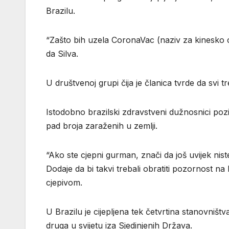
Brazilu.
“Zašto bih uzela CoronaVac (naziv za kinesko cj
da Silva.
U društvenoj grupi čija je članica tvrde da svi t
Istodobno brazilski zdravstveni dužnosnici poziv
pad broja zaraženih u zemlji.
“Ako ste cjepni gurman, znači da još uvijek niste
Dodaje da bi takvi trebali obratiti pozornost na 
cjepivom.
U Brazilu je cijepljena tek četvrtina stanovniš
druga u svijetu iza Sjedinjenih Država.