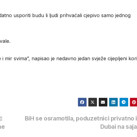
datno usporiti budu li ljudi prihvaćali cjepivo samo jednog
vale.
i mir svima”, napisao je nedavno jedan svježe cijepljeni kor
ć
BiH se osramotila, poduzetnici privatno 
ne
Dubai na sa