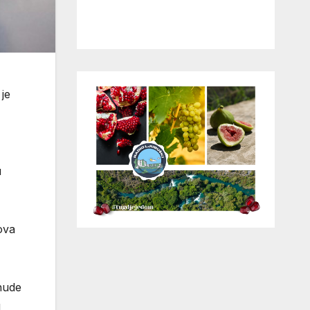
je
u
ova
nude
u