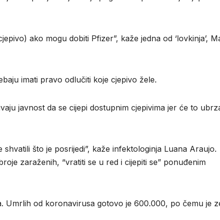
epivo) ako mogu dobiti Pfizer”, kaže jedna od ‘lovkinja’, M
rebaju imati pravo odlučiti koje cjepivo žele.
aju javnost da se cijepi dostupnim cjepivima jer će to ubrza
 shvatili što je posrijedi”, kaže infektologinja Luana Araujo.
broje zaraženih, “vratiti se u red i cijepiti se” ponuđenim
tva. Umrlih od koronavirusa gotovo je 600.000, po čemu je z