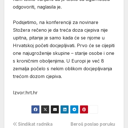
odgovoriti, naglasila je.
Podsjetimo, na konferenciji za novinare
Stožera rečeno je da treća doza cjepiva nije
upitna, pitanje je samo kada će se njome u
Hrvatskoj početi docjepljivati. Prvo će se cijepiti
one najugroženije skupine – starije osobe i one
s kroničnim oboljenjima. U Europi je već 8
zemalja počelo s nekim oblikom docjepljivanja
trećom dozom cjepiva.
Izvor:hrt.hr
Navigacija
Sindikat radnika
Beroš poslao poruku