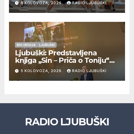
6 KOLOVOZA, 2026
RADIO LJUBUŠKI
Veljaci i Cerno/Crnopod u
doigravanju, Grljevići završili
natjecanje
BIH I REGIJA
LJUBUŠKI
Ljubuški: Predstavljena
knjiga „Sin – Priča o Toniju“
dr. sc. Zdenka Hercega
5 KOLOVOZA, 2026
RADIO LJUBUŠKI
RADIO LJUBUŠKI