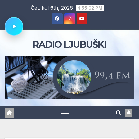
Skip
Čet. kol 6th, 2026
4:55:03 PM
to
content
RADIO LJUBUŠKI