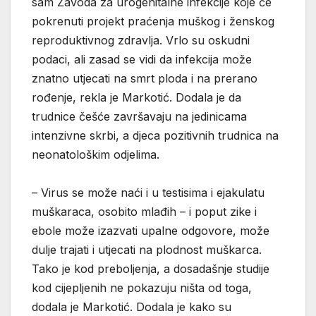
sam Zavoda za urogenitalne infekcije koje će
pokrenuti projekt praćenja muškog i ženskog
reproduktivnog zdravlja. Vrlo su oskudni
podaci, ali zasad se vidi da infekcija može
znatno utjecati na smrt ploda i na prerano
rođenje, rekla je Markotić. Dodala je da
trudnice češće završavaju na jedinicama
intenzivne skrbi, a djeca pozitivnih trudnica na
neonatološkim odjelima.
– Virus se može naći i u testisima i ejakulatu
muškaraca, osobito mlađih – i poput zike i
ebole može izazvati upalne odgovore, može
dulje trajati i utjecati na plodnost muškarca.
Tako je kod preboljenja, a dosadašnje studije
kod cijepljenih ne pokazuju ništa od toga,
dodala je Markotić. Dodala je kako su