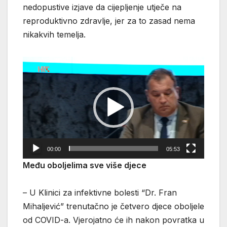
nedopustive izjave da cijepljenje utječe na
reproduktivno zdravlje, jer za to zasad nema
nikakvih temelja.
Reproduktor
videozapisa
00:00
05:53
Među oboljelima sve više djece
– U Klinici za infektivne bolesti “Dr. Fran
Mihaljević” trenutačno je četvero djece oboljele
od COVID-a. Vjerojatno će ih nakon povratka u