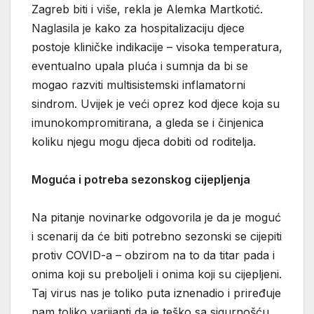
Zagreb biti i više, rekla je Alemka Martkotić.
Naglasila je kako za hospitalizaciju djece
postoje kliničke indikacije – visoka temperatura,
eventualno upala pluća i sumnja da bi se
mogao razviti multisistemski inflamatorni
sindrom. Uvijek je veći oprez kod djece koja su
imunokompromitirana, a gleda se i činjenica
koliku njegu mogu djeca dobiti od roditelja.
Moguća i potreba sezonskog cijepljenja
Na pitanje novinarke odgovorila je da je moguć
i scenarij da će biti potrebno sezonski se cijepiti
protiv COVID-a – obzirom na to da titar pada i
onima koji su preboljeli i onima koji su cijepljeni.
Taj virus nas je toliko puta iznenadio i priređuje
nam toliko varijanti da je teško sa sigurnošću