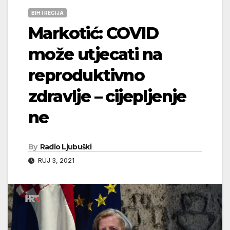
BIH I REGIJA
Markotić: COVID
može utjecati na
reproduktivno
zdravlje – cijepljenje
ne
By
Radio Ljubuški
RUJ 3, 2021