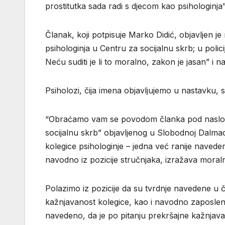
prostitutka sada radi s djecom kao psihologinja”
Članak, koji potpisuje Marko Didić, objavljen 
psihologinja u Centru za socijalnu skrb; u poli
Neću suditi je li to moralno, zakon je jasan” i n
Psiholozi, čija imena objavljujemo u nastavku, su
“Obraćamo vam se povodom članka pod naslovo
socijalnu skrb” objavljenog u Slobodnoj Dalmac
kolegice psihologinje – jedna već ranije navede
navodno iz pozicije stručnjaka, izražava mora
Polazimo iz pozicije da su tvrdnje navedene u
kažnjavanost kolegice, kao i navodno zaposlenje
navedeno, da je po pitanju prekršajne kažnjavan