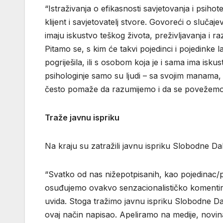
“Istraživanja o efikasnosti savjetovanja i psihot
klijent i savjetovatelj stvore. Govoreći o sluča
imaju iskustvo teškog života, preživljavanja i r
Pitamo se, s kim će takvi pojedinci i pojedinke 
pogriješila, ili s osobom koja je i sama ima isku
psihologinje samo su ljudi – sa svojim manama,
često pomaže da razumijemo i da se povežemo s
Traže javnu ispriku
Na kraju su zatražili javnu ispriku Slobodne Da
“Svatko od nas nižepotpisanih, kao pojedinac/po
osuđujemo ovakvo senzacionalističko komentir
uvida. Stoga tražimo javnu ispriku Slobodne Dalm
ovaj način napisao. Apeliramo na medije, novina