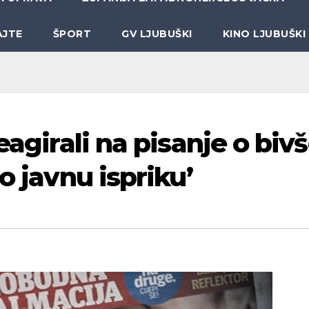
AJTE
ŠPORT
GV LJUBUŠKI
KINO LJUBUŠKI
eagirali na pisanje o bivš
o javnu ispriku’