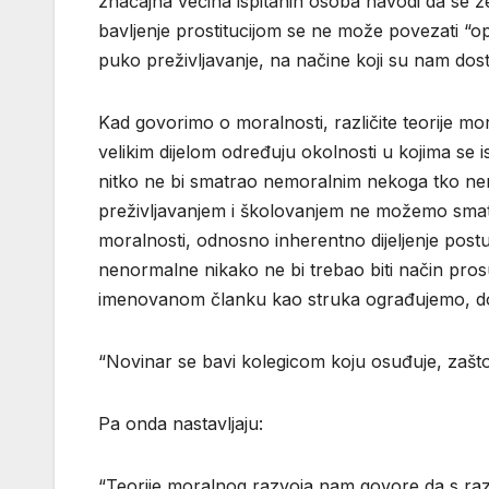
značajna većina ispitanih osoba navodi da se žel
bavljenje prostitucijom se ne može povezati “
puko preživljavanje, na načine koji su nam dost
Kad govorimo o moralnosti, različite teorije m
velikim dijelom određuju okolnosti u kojima se 
nitko ne bi smatrao nemoralnim nekoga tko nem
preživljavanjem i školovanjem ne možemo smatr
moralnosti, odnosno inherentno dijeljenje post
nenormalne nikako ne bi trebao biti način pros
imenovanom članku kao struka ograđujemo, do
“Novinar se bavi kolegicom koju osuđuje, zašto
Pa onda nastavljaju:
“Teorije moralnog razvoja nam govore da s raz