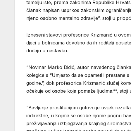
temelju iste, prema zakonima Republike Hrvatsk
članak napisan usprkos zakonskim ograničenjim
njeno osobno mentalno zdravlje”, stoji u priopć
Izneseni stavovi profesorice Krizmanić u ovom s
djeci u bolnicama dovoljno da ih roditelji posj
dodaju u nastavku.
“Novinar Marko Didić, autor navedenog članka
kolegice s “Umjesto da se opameti i prestane s 
godine.”, dok profesorica Krizmanić slučaj kome
očekuje od osobe koja pomaže ljudima.””, stoji u
“Bavljenje prostitucijom gotovo je uvijek rezult
indirektne, u kojima se osobe njome počnu bavit
preživljavanja i izbjegavanja krajnjeg siromaštv