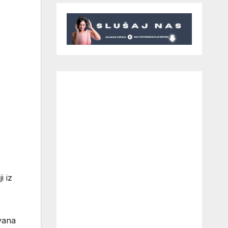
i iz
ivana