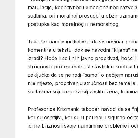
maturacije, kognitivnog i emocionalnog razvoja
sudbina, pri moralnoj prosudbi u obzir uzimamo 
postupka kao moralnog ili nemoralnog.
Također nam je indikativno da se novinar prima
komentira u tekstu, dok se navodni “klijenti” n
izradi? Hoće li se i njih javno propitivati, hoće l
stručnost i profesionalnost stavljati u konteks
zaključka da se ne radi “samo” o nečijem naruš
nije mjesto, propitivanju stručnosti bez temelja,
sustavima koji imaju za cilj zaštitu žena, krimin
Profesorica Krizmanić također navodi da se “njoj
koji su osjetljivi, koji su u potrebi, i sigurno
joj ne bi iznosili svoje najintimnije probleme i 