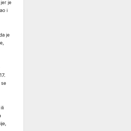
jer je
ao i
da je
e,
e
17.
 se
li
a
ije,