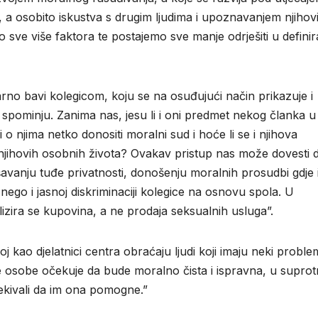
, a osobito iskustva s drugim ljudima i upoznavanjem njihov
sve više faktora te postajemo sve manje odrješiti u definir
rno bavi kolegicom, koju se na osuđujući način prikazuje i
e spominju. Zanima nas, jesu li i oni predmet nekog članka u
i i o njima netko donositi moralni sud i hoće li se i njihova
t njihovih osobnih života? Ovakav pristup nas može dovesti 
avanju tuđe privatnosti, donošenju moralnih prosudbi gdje
 nego i jasnoj diskriminaciji kolegice na osnovu spola. U
alizira se kupovina, a ne prodaja seksualnih usluga”.
 kao djelatnici centra obraćaju ljudi koji imaju neki proble
 od te osobe očekuje da bude moralno čista i ispravna, u supr
očekivali da im ona pomogne.”