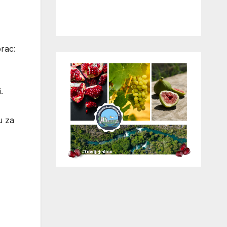
orac:
.
u za