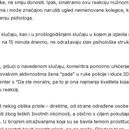
e, ne smiju donositi. Ipak, smatramo ovu reakciju nužnom 
a i može značajno narušiti ugled neimenovane kolegice, k
enju psihologa.
lučaju, kao i u prošlogodišnjem slučaju u kojem je izjavila 
ete na 15 minuta dnevno, ne odražavaju stav psihološke struk
, pišući o navedenom slučaju, komentira ponovno uhićenj
ovakvim aktivnostima žena “pada” u ruke policije i iduće 20
ntar s “Da ste moralni, pa to je ona najmanja kvaliteta koja
 reakciji.
at nekog oblika prisile – direktne, od strane određene osobe i
i zbog teških životnih okolnosti, a obično s ciljem pokušaj
a. U brojnim istraživanjima koja su se bavila temom prostituc