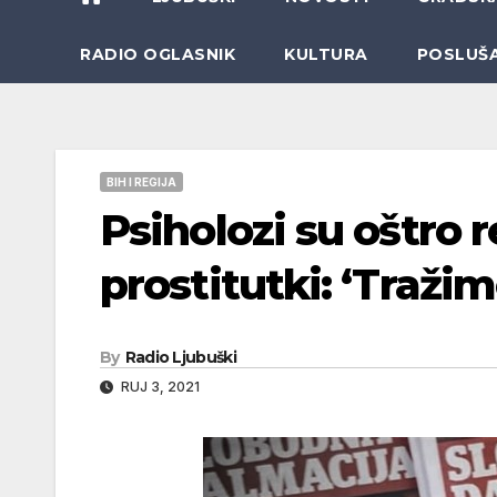
RADIO OGLASNIK
KULTURA
POSLUŠ
BIH I REGIJA
Psiholozi su oštro r
prostitutki: ‘Tražim
By
Radio Ljubuški
RUJ 3, 2021