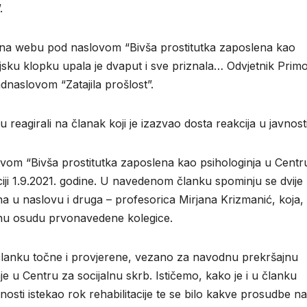
.
je na webu pod naslovom “Bivša prostitutka zaposlena kao
cijsku klopku upala je dvaput i sve priznala… Odvjetnik Prim
adnaslovom “Zatajila prošlost”.
 reagirali na članak koji je izazvao dosta reakcija u javnosti
m “Bivša prostitutka zaposlena kao psihologinja u Centr
iji 1.9.2021. godine. U navedenom članku spominju se dvije
na u naslovu i druga – profesorica Mirjana Krizmanić, koja,
lnu osudu prvonavedene kolegice.
 članku točne i provjerene, vezano za navodnu prekršajnu
 u Centru za socijalnu skrb. Ističemo, kako je i u članku
osti istekao rok rehabilitacije te se bilo kakve prosudbe na