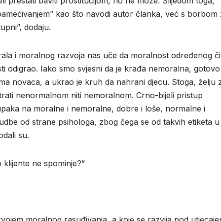
i prestati baviti prostitucijom, no ne može. Slijedom toga,
opamećivanjem” kao što navodi autor članka, već s borbom
upni”, dodaju.
orala i moralnog razvoja nas uče da moralnost određenog č
isti odigrao. Iako smo svjesni da je krađa nemoralna, gotovo
a novaca, a ukrao je kruh da nahrani djecu. Stoga, želju 
ati nenormalnom niti nemoralnom. Crno-bijeli pristup
upaka na moralne i nemoralne, dobre i loše, normalne i
udbe od strane psihologa, zbog čega se od takvih etiketa u
dali su.
 klijente ne spominje?”
vojem moralnog rasuđivanja, a koje se razvija pod utjecaj