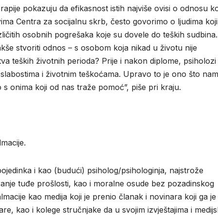
erapije pokazuju da efikasnost istih najviše ovisi o odnosu ko
jevima Centra za socijalnu skrb, često govorimo o ljudima koji
azličitih osobnih pogrešaka koje su dovele do teških sudbina.
lakše stvoriti odnos – s osobom koja nikad u životu nije
stva teških životnih perioda? Prije i nakon diplome, psiholozi 
 slabostima i životnim teškoćama. Upravo to je ono što na
 onima koji od nas traže pomoć”, piše pri kraju.
lmacije.
jedinka i kao (budući) psiholog/psihologinja, najstrože
anje tuđe prošlosti, kao i moralne osude bez pozadinskog
acije kao medija koji je prenio članak i novinara koji ga je
re, kao i kolege stručnjake da u svojim izvještajima i medij