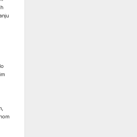
ih
anju
do
 im
m,
otnom