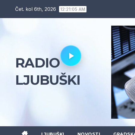
Skip
Čet. kol 6th, 2026
12:21:07 AM
to
content
RADIO
LJUBUŠKI
LJUBUŠKI
NOVOSTI
GRADSK