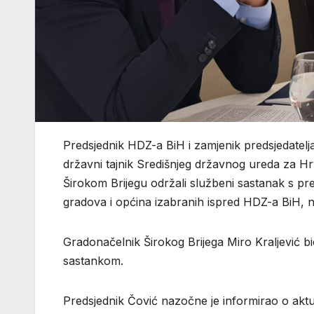
Predsjednik HDZ-a BiH i zamjenik predsjedatel
državni tajnik Središnjeg državnog ureda za H
Širokom Brijegu održali službeni sastanak s pr
gradova i općina izabranih ispred HDZ-a BiH, n
Gradonačelnik Širokog Brijega Miro Kraljević 
sastankom.
Predsjednik Čović nazočne je informirao o aktu