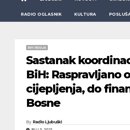
RADIO OGLASNIK
KULTURA
POSLUŠ
BIH I REGIJA
Sastanak koordina
BiH: Raspravljano 
cijepljenja, do fin
Bosne
By
Radio Ljubuški
RUJ 3, 2021