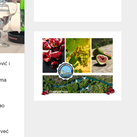
vić i
ima
ao
 već