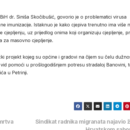
iH dr. Siniša Skočibušić, govorio je o problematici virusa
e imunizacije. Istaknuo je kako cjepiva trenutno ima više 
jepljenju, uz prijedlog onima koji organizuju cjepljenje, pr
a za masovno cjepljenje.
i projekt kojeg su općine i gradovi na čijem su čelu dužno
 vid pomoći u prošlogodišnjem potresu stradaloj Banovini, t
a u Petrinji.
mrtva
Sindikat radnika migranata najavio 
Hrvatskom sabo