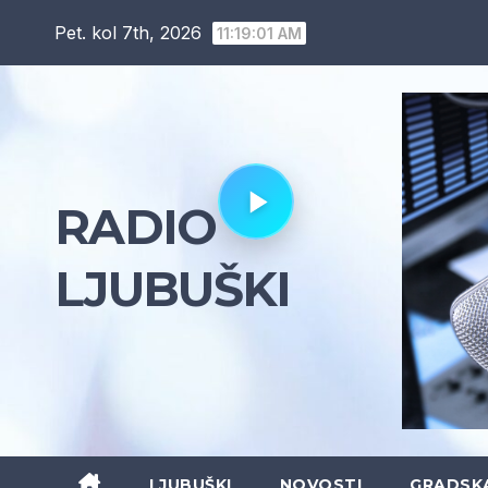
Skip
Pet. kol 7th, 2026
11:19:02 AM
to
content
RADIO
LJUBUŠKI
LJUBUŠKI
NOVOSTI
GRADSK