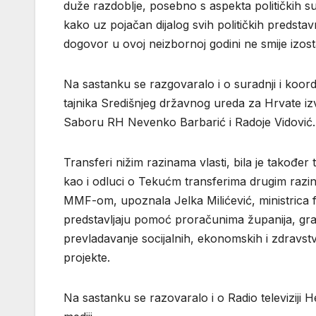
duže razdoblje, posebno s aspekta političkih s
kako uz pojačan dijalog svih političkih predst
dogovor u ovoj neizbornoj godini ne smije izost
Na sastanku se razgovaralo i o suradnji i koor
tajnika Središnjeg državnog ureda za Hrvate iz
Saboru RH Nevenko Barbarić i Radoje Vidović
Transferi nižim razinama vlasti, bila je takođe
kao i odluci o Tekućm transferima drugim razi
MMF-om, upoznala Jelka Milićević, ministrica f
predstavljaju pomoć proračunima županija, grad
prevladavanje socijalnih, ekonomskih i zdravst
projekte.
Na sastanku se razovaralo i o Radio televiziji H