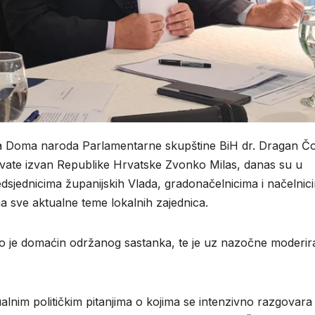
ja Doma naroda Parlamentarne skupštine BiH dr. Dragan Čo
rvate izvan Republike Hrvatske Zvonko Milas, danas su u
edsjednicima županijskih Vlada, gradonačelnicima i načelnic
a sve aktualne teme lokalnih zajednica.
bio je domaćin održanog sastanka, te je uz nazočne moderir
alnim političkim pitanjima o kojima se intenzivno razgovara