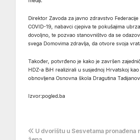
mediji.
Direktor Zavoda za javno zdravstvo Federacije B
COVID-19, nabavci cjepiva te pokušajima ubrzan
dovoljno, te pozvao stanovništvo da se odazove c
svega Domovima zdravlja, da otvore svoja vrat
Također, potvrđeno je kako je završen zajedničk
HDZ-a BiH realizirali u susjednoj Hrvatskoj kao
obnovljena Osnovna škola Dragutina Tadijanović
Izvor:pogled.ba
Navigacija
U dvorištu u Sesvetama pronađena 
žena