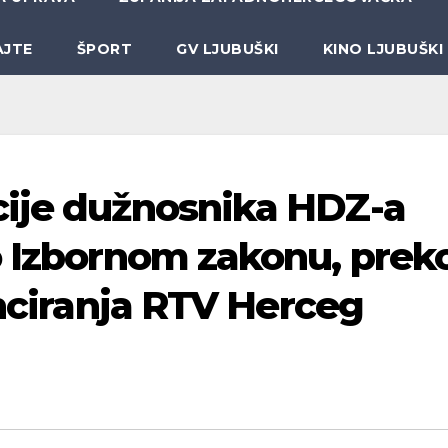
AJTE
ŠPORT
GV LJUBUŠKI
KINO LJUBUŠKI
cije dužnosnika HDZ-a
o Izbornom zakonu, prek
anciranja RTV Herceg