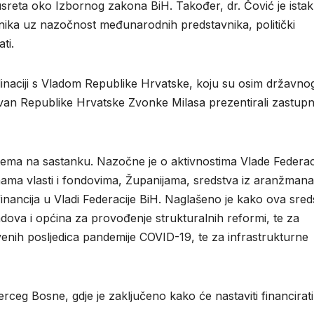
usreta oko Izbornog zakona BiH. Također, dr. Čović je ista
avnika uz nazočnost međunarodnih predstavnika, politički
ati.
dinaciji s Vladom Republike Hrvatske, koju su osim državno
van Republike Hrvatske Zvonke Milasa prezentirali zastupni
.
r tema na sastanku. Nazočne je o aktivnostima Vlade Federac
nama vlasti i fondovima, Županijama, sredstva iz aranžmana
inancija u Vladi Federacije BiH. Naglašeno je kako ova sred
ova i općina za provođenje strukturalnih reformi, te za
venih posljedica pandemije COVID-19, te za infrastrukturne
erceg Bosne, gdje je zaključeno kako će nastaviti financirati