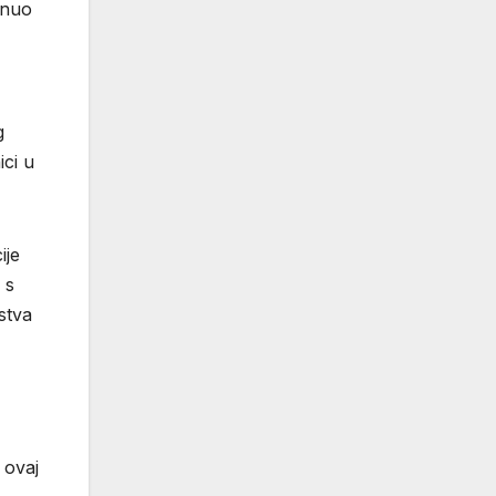
knuo
g
ci u
ije
 s
stva
 ovaj