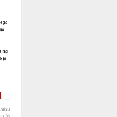
nego
ije
snici
e je
žalbu
ru