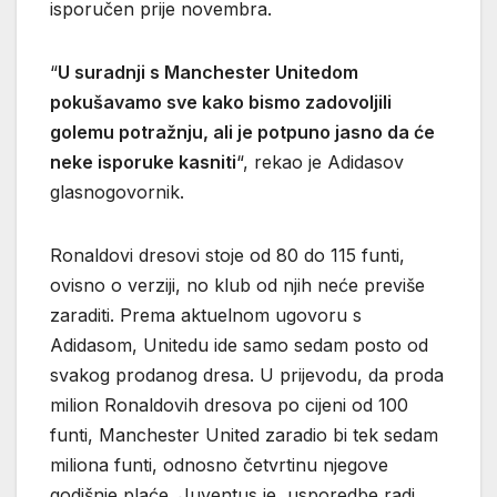
isporučen prije novembra.
“
U suradnji s Manchester Unitedom
pokušavamo sve kako bismo zadovoljili
golemu potražnju, ali je potpuno jasno da će
neke isporuke kasniti
“, rekao je Adidasov
glasnogovornik.
Ronaldovi dresovi stoje od 80 do 115 funti,
ovisno o verziji, no klub od njih neće previše
zaraditi. Prema aktuelnom ugovoru s
Adidasom, Unitedu ide samo sedam posto od
svakog prodanog dresa. U prijevodu, da proda
milion Ronaldovih dresova po cijeni od 100
funti, Manchester United zaradio bi tek sedam
miliona funti, odnosno četvrtinu njegove
godišnje plaće. Juventus je, usporedbe radi,