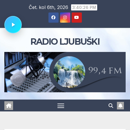
Skip
Čet. kol 6th, 2026
3:40:27 PM
to
content
RADIO LJUBUŠKI