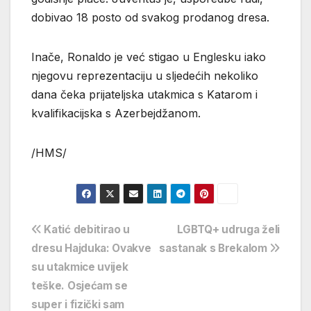
dobivao 18 posto od svakog prodanog dresa.
Inače, Ronaldo je već stigao u Englesku iako
njegovu reprezentaciju u sljedećih nekoliko
dana čeka prijateljska utakmica s Katarom i
kvalifikacijska s Azerbejdžanom.
/HMS/
Navigacija
Katić debitirao u
LGBTQ+ udruga želi
dresu Hajduka: Ovakve
sastanak s Brekalom
objava
su utakmice uvijek
teške. Osjećam se
super i fizički sam