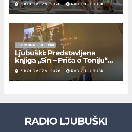
Pregrađa u četvrtfinalu,
6 KOLOVOZA, 2026
RADIO LJUBUŠKI
Veljaci i Cerno/Crnopod u
doigravanju, Grljevići završili
natjecanje
BIH I REGIJA
LJUBUŠKI
Ljubuški: Predstavljena
knjiga „Sin – Priča o Toniju“
dr. sc. Zdenka Hercega
5 KOLOVOZA, 2026
RADIO LJUBUŠKI
RADIO LJUBUŠKI