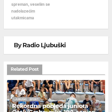
spreman, veselim se
nadolazećim
utakmicama
By
Radio Ljubuški
Related Post
LJUBUŠKI
ŠPORT
Rekordna pobjeda juniora