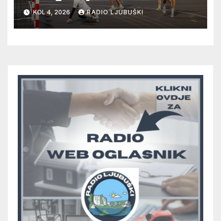
Radišića/Mostarskih Vrata
KOL 4, 2026
RADIO LJUBUŠKI