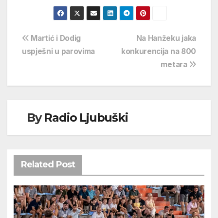
Navigacija
Martić i Dodig
Na Hanžeku jaka
uspješni u parovima
konkurencija na 800
objava
metara
By
Radio Ljubuški
Related Post