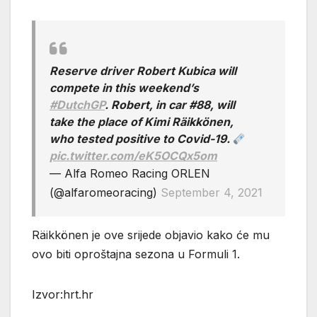
Reserve driver Robert Kubica will
compete in this weekend’s
#DutchGP
. Robert, in car #88, will
take the place of Kimi Räikkönen,
who tested positive to Covid-19.
pic.twitter.com/eK5OCQx5om
— Alfa Romeo Racing ORLEN
(@alfaromeoracing)
September 4, 2021
Räikkönen je ove srijede objavio kako će mu
ovo biti oproštajna sezona u Formuli 1.
Izvor:hrt.hr