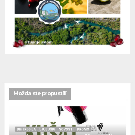
Možda ste propustili
BIH I REGIJA
LJUBUŠKI
NOVOSTI
PROMO