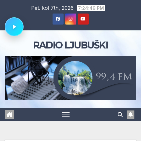
Skip
Pet. kol 7th, 2026
7:24:50 PM
to
content
RADIO LJUBUŠKI