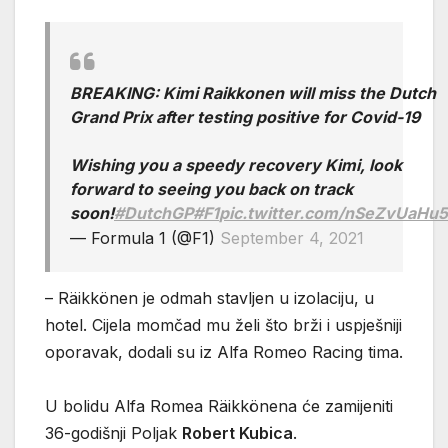
BREAKING: Kimi Raikkonen will miss the Dutch
Grand Prix after testing positive for Covid-19
Wishing you a speedy recovery Kimi, look
forward to seeing you back on track
soon!
#DutchGP
#F1
pic.twitter.com/nSeZvUaHu5
— Formula 1 (@F1)
September 4, 2021
– Räikkönen je odmah stavljen u izolaciju, u
hotel. Cijela momčad mu želi što brži i uspješniji
oporavak, dodali su iz Alfa Romeo Racing tima.
U bolidu Alfa Romea Räikkönena će zamijeniti
36-godišnji Poljak
Robert Kubica
.