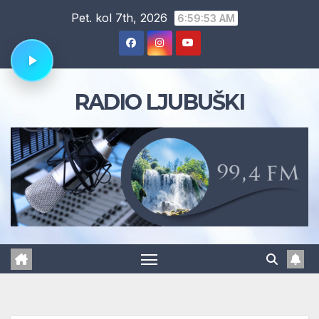
Skip
Pet. kol 7th, 2026
6:59:54 AM
to
content
RADIO LJUBUŠKI