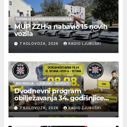
ŽUPANIJA ZAPADNOHERCEGOVAČKA
MUP ŽZH-a nabavio 15 novih
vozila
7 KOLOVOZA, 2026
RADIO LJUBUŠKI
BIH I REGIJA
LJUBUŠKI
NOVOSTI
Dvodnevni program
obilježavanja 34. godišnjice
pogibije generala Blaža
7 KOLOVOZA, 2026
RADIO LJUBUŠKI
Kraljevića i osmorice
pripadnika HOS-a