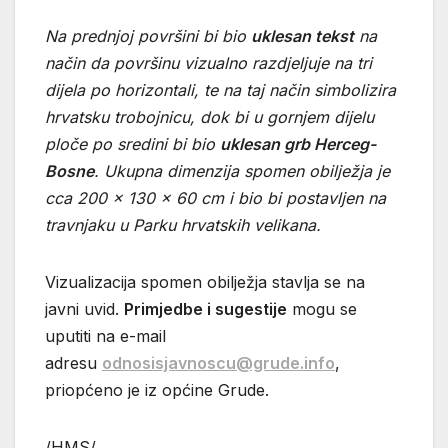
Na prednjoj površini bi bio
uklesan tekst
na
način da površinu vizualno razdjeljuje na tri
dijela po horizontali, te na taj način simbolizira
hrvatsku trobojnicu, dok bi u gornjem dijelu
ploče po sredini bi bio
uklesan grb Herceg-
Bosne
. Ukupna dimenzija spomen obilježja je
cca 200 x 130 x 60 cm i bio bi postavljen na
travnjaku u Parku hrvatskih velikana.
Vizualizacija spomen obilježja stavlja se na
javni uvid.
Primjedbe i sugestije
mogu se
uputiti na e-mail
adresu
odnosisjavnoscu@grude.info
,
priopćeno je iz općine Grude.
/HMS/