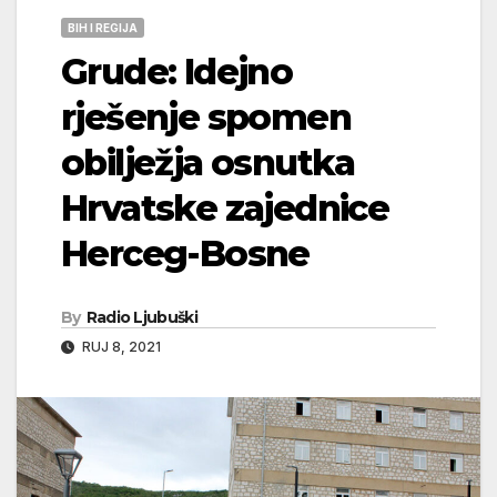
BIH I REGIJA
Grude: Idejno
rješenje spomen
obilježja osnutka
Hrvatske zajednice
Herceg-Bosne
By
Radio Ljubuški
RUJ 8, 2021