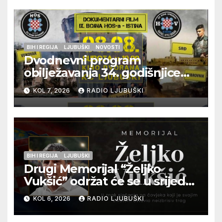
BIH I REGIJA
LJUBUŠKI
NOVOSTI
Dvodnevni program
obilježavanja 34. godišnjice
pogibije generala Blaža
KOL 7, 2026
RADIO LJUBUŠKI
Kraljevića i osmorice
pripadnika HOS-a
BIH I REGIJA
LJUBUŠKI
Drugi Memorijal “Željko
Vukšić” održat će se u srijedu
12. kolovoza u Otoku
KOL 6, 2026
RADIO LJUBUŠKI