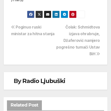
Navigacija
Poginuo ruski
Čolak: Schmidtova
ministar za hitna stanja
izjava ohrabruje,
objava
Džaferović namjero
pogrešno tumači Ustav
BiH
By
Radio Ljubuški
Related Post