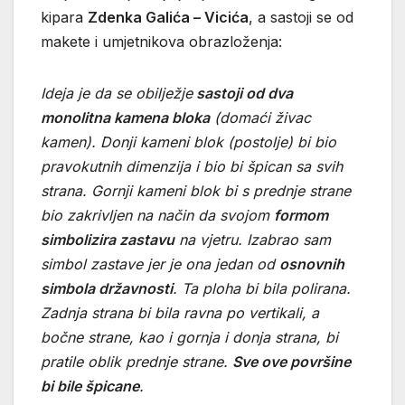
kipara
Zdenka Galića – Vicića
, a sastoji se od
makete i umjetnikova obrazloženja:
Ideja je da se obilježje
sastoji od dva
monolitna kamena bloka
(domaći živac
kamen). Donji kameni blok (postolje) bi bio
pravokutnih dimenzija i bio bi špican sa svih
strana. Gornji kameni blok bi s prednje strane
bio zakrivljen na način da svojom
formom
simbolizira zastavu
na vjetru. Izabrao sam
simbol zastave jer je ona jedan od
osnovnih
simbola državnosti
. Ta ploha bi bila polirana.
Zadnja strana bi bila ravna po vertikali, a
bočne strane, kao i gornja i donja strana, bi
pratile oblik prednje strane.
Sve ove površine
bi bile špicane
.