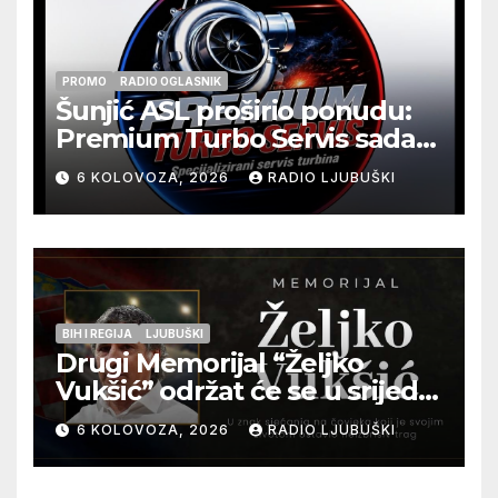
PROMO
RADIO OGLASNIK
Šunjić ASL proširio ponudu:
Premium Turbo Servis sada
na jednoj adresi u Ljubuškom
6 KOLOVOZA, 2026
RADIO LJUBUŠKI
BIH I REGIJA
LJUBUŠKI
Drugi Memorijal “Željko
Vukšić” održat će se u srijedu
12. kolovoza u Otoku
6 KOLOVOZA, 2026
RADIO LJUBUŠKI