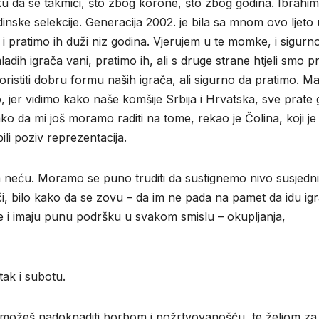
iku da se takmiči, što zbog korone, što zbog godina. Ibrahim
dinske selekcije. Generacija 2002. je bila sa mnom ovo ljeto 
i pratimo ih duži niz godina. Vjerujem u te momke, i sigurn
ladih igrača vani, pratimo ih, ali s druge strane htjeli smo p
oristiti dobru formu naših igrača, ali sigurno da pratimo. Mal
 jer vidimo kako naše komšije Srbija i Hrvatska, sve prate 
ko da mi još moramo raditi na tome, rekao je Čolina, koji je
ili poziv reprezentacija.
ja neću. Moramo se puno truditi da sustignemo nivo susjedn
ači, bilo kako da se zovu – da im ne pada na pamet da idu igr
e i imaju punu podršku u svakom smislu – okupljanja,
tak i subotu.
ek možeš nadoknaditi borbom i požrtvovanošću, te željom za