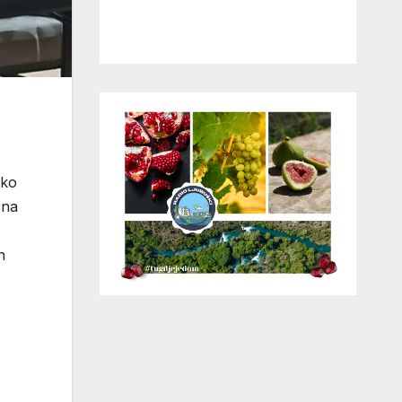
ako
 na
n