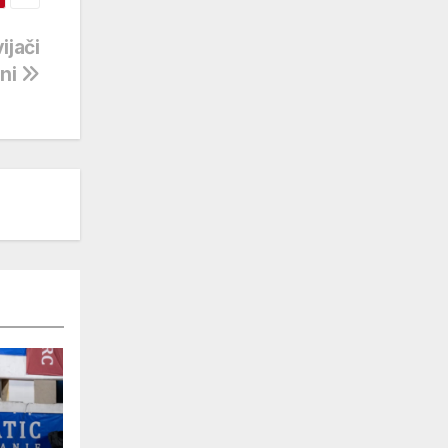
ijači
eni