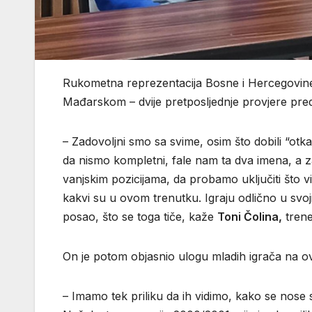
Rukometna reprezentacija Bosne i Hercegovine u
Mađarskom – dvije pretposljednje provjere pre
– Zadovoljni smo sa svime, osim što dobili “ot
da nismo kompletni, fale nam ta dva imena, a z
vanjskim pozicijama, da probamo uključiti što vi
kakvi su u ovom trenutku. Igraju odlično u svo
posao, što se toga tiče, kaže
Toni Čolina,
trene
On je potom objasnio ulogu mladih igrača na ov
– Imamo tek priliku da ih vidimo, kako se nose 