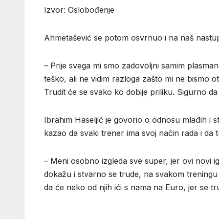
Izvor: Oslobođenje
Ahmetašević se potom osvrnuo i na naš nastu
– Prije svega mi smo zadovoljni samim plasmano
teško, ali ne vidim razloga zašto mi ne bismo o
Trudit će se svako ko dobije priliku. Sigurno d
Ibrahim Haseljić je govorio o odnosu mlađih i star
kazao da svaki trener ima svoj način rada i da
– Meni osobno izgleda sve super, jer ovi novi i
dokažu i stvarno se trude, na svakom treningu
da će neko od njih ići s nama na Euro, jer se tru