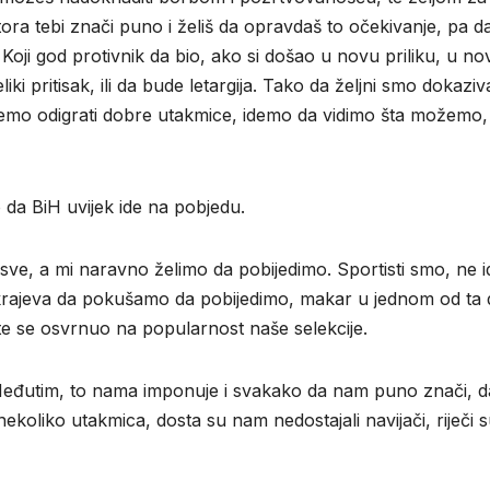
ra tebi znači puno i želiš da opravdaš to očekivanje, pa d
 Koji god protivnik da bio, ako si došao u novu priliku, u no
 pritisak, ili da bude letargija. Tako da željni smo dokaziv
 ćemo odigrati dobre utakmice, idemo da vidimo šta možemo,
da BiH uvijek ide na pobjedu.
im sve, a mi naravno želimo da pobijedimo. Sportisti smo, ne
 krajeva da pokušamo da pobijedimo, makar u jednom od ta
e se osvrnuo na popularnost naše selekcije.
 Međutim, to nama imponuje i svakako da nam puno znači, d
ih nekoliko utakmica, dosta su nam nedostajali navijači, riječi 