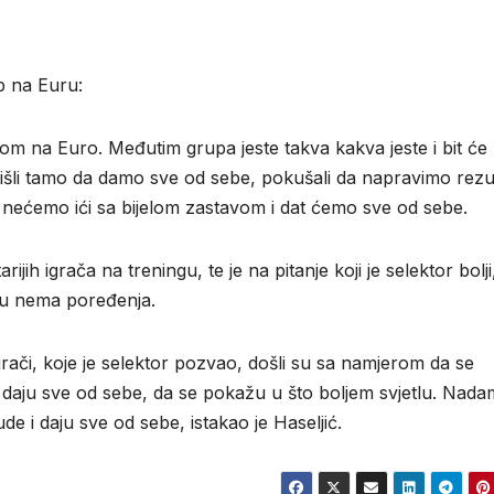
p na Euru:
m na Euro. Međutim grupa jeste takva kakva jeste i bit će
tišli tamo da damo sve od sebe, pokušali da napravimo rezul
a nećemo ići sa bijelom zastavom i dat ćemo sve od sebe.
ijih igrača na treningu, te je na pitanje koji je selektor bolji
 tu nema poređenja.
grači, koje je selektor pozvao, došli su sa namjerom da se
 daju sve od sebe, da se pokažu u što boljem svjetlu. Nada
de i daju sve od sebe, istakao je Haseljić.