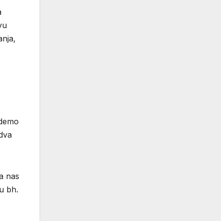
a
vu
anja,
 idemo
 dva
a nas
su bh.