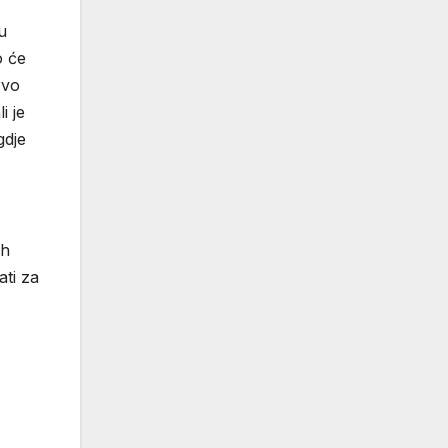
u
o će
rvo
i je
gdje
ih
ati za