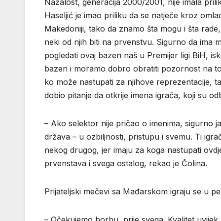
Nažalost, generacija 2000/2001, nije imala pril
Haseljić je imao priliku da se natječe kroz omla
Makedoniji, tako da znamo šta mogu i šta rade, 
neki od njih biti na prvenstvu. Sigurno da ima m
pogledati ovaj bazen naš u Premijer ligi BiH, isk
bazen i moramo dobro obratiti pozornost na to,
ko može nastupati za njihove reprezentacije, ta
dobio pitanje da otkrije imena igrača, koji su odb
– Ako selektor nije pričao o imenima, sigurno 
država – u ozbiljnosti, pristupu i svemu. Ti igr
nekog drugog, jer imaju za koga nastupati ovdj
prvenstava i svega ostalog, rekao je Čolina.
Prijateljski mečevi sa Mađarskom igraju se u pe
– Očekujemo borbu, prije svega. Kvalitet uvij