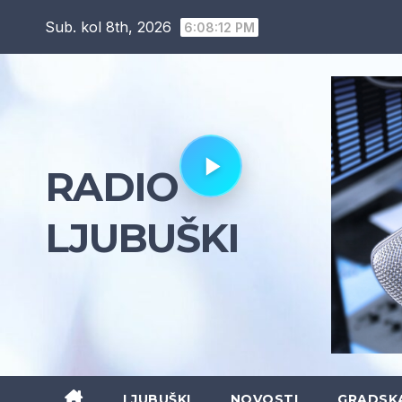
Skip
Sub. kol 8th, 2026
6:08:13 PM
to
content
RADIO
LJUBUŠKI
LJUBUŠKI
NOVOSTI
GRADSK