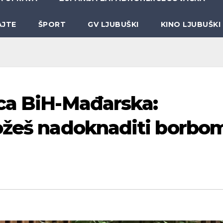
AJTE
ŠPORT
GV LJUBUŠKI
KINO LJUBUŠKI
ca BiH-Mađarska:
ožeš nadoknaditi borbom