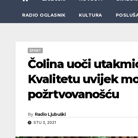
RADIO OGLASNIK
KULTURA
POSLUŠ
ŠPORT
Čolina uoči utakmi
Kvalitetu uvijek m
požrtvovanošću
By
Radio Ljubuški
STU 3, 2021