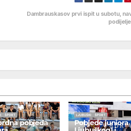
Dambrauskasov prvi ispit u subotu, nav
podijelj
I
ŠPORT
LJUBUŠKI
ŠPORT
ordna pobjeda
Pobjede juniora
ora
Ljubuškog1 i