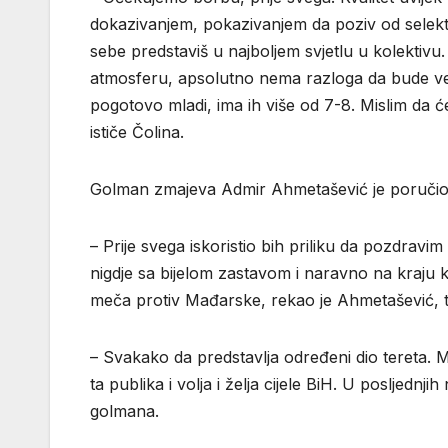
dokazivanjem, pokazivanjem da poziv od selekto
sebe predstaviš u najboljem svjetlu u kolektivu.
atmosferu, apsolutno nema razloga da bude veliki
pogotovo mladi, ima ih više od 7-8. Mislim da
ističe Čolina.
Golman zmajeva Admir Ahmetašević je poručio 
– Prije svega iskoristio bih priliku da pozdrav
nigdje sa bijelom zastavom i naravno na kraju
meča protiv Mađarske, rekao je Ahmetašević, t
– Svakako da predstavlja određeni dio tereta.
ta publika i volja i želja cijele BiH. U posljednj
golmana.