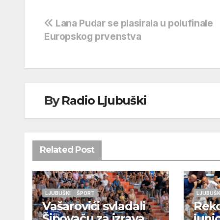
Navigacija
Lana Pudar se plasirala u polufinale
Europskog prvenstva
objava
By
Radio Ljubuški
Related Post
LJUBUŠKI
ŠPORT
LJUBUŠK
Vašarovići svladali
Rek
Šipovaču za izravan
juni