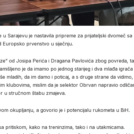
 Sarajevu je nastavila pripreme za prijateljski dvomeč sa
d Europsko prvenstvo u siječnju.
kaze” od Josipa Perića i Dragana Pavlovića zbog povreda, t
amišljeno je da imamo po jednog starijeg i dva mlađa igrača
še mladih, da im damo i poticaj, a s druge strane da vidimo,
jim klubovima, mislim da je selektor Obrvan napravio odliča
r u stručnom štabu zmajeva.
om okupljanju, a govorio je i potencijalu rukometa u BiH.
sa pritiskom, kako na treninzima, tako i na utakmicama.