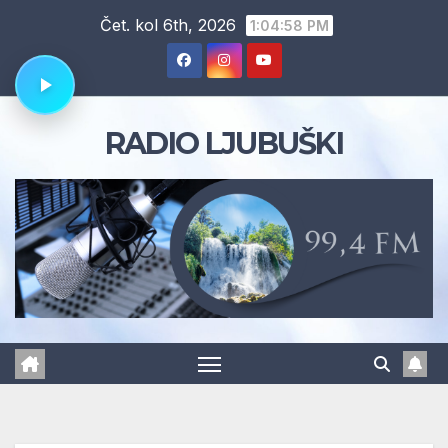
Skip
Čet. kol 6th, 2026
1:04:59 PM
to
content
RADIO LJUBUŠKI