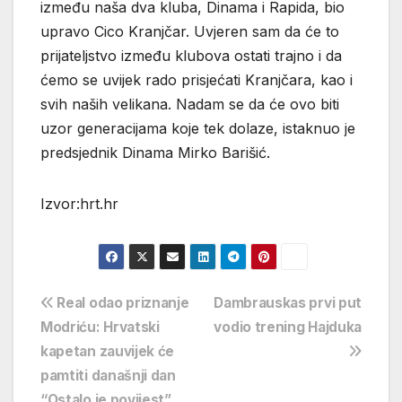
između naša dva kluba, Dinama i Rapida, bio
upravo Cico Kranjčar. Uvjeren sam da će to
prijateljstvo između klubova ostati trajno i da
ćemo se uvijek rado prisjećati Kranjčara, kao i
svih naših velikana. Nadam se da će ovo biti
uzor generacijama koje tek dolaze, istaknuo je
predsjednik Dinama Mirko Barišić.
Izvor:hrt.hr
Navigacija
Real odao priznanje
Dambrauskas prvi put
Modriću: Hrvatski
vodio trening Hajduka
objava
kapetan zauvijek će
pamtiti današnji dan
“Ostalo je povijest”