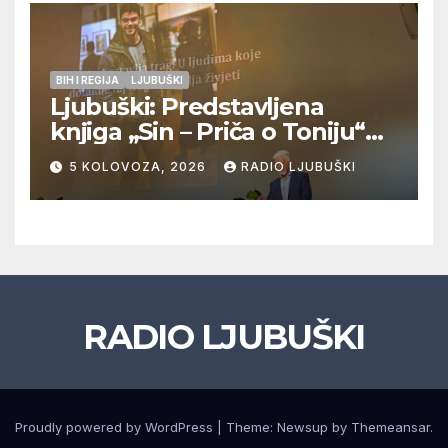
natjecanje
BIH I REGIJA
LJUBUŠKI
Ljubuški: Predstavljena
knjiga „Sin – Priča o Toniju“
dr. sc. Zdenka Hercega
5 KOLOVOZA, 2026
RADIO LJUBUŠKI
RADIO LJUBUŠKI
Proudly powered by WordPress
|
Theme: Newsup by
Themeansar
.