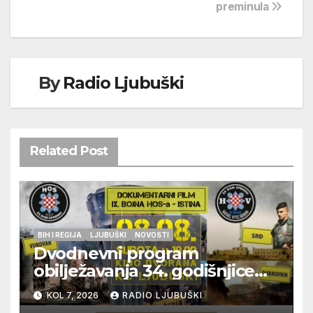
preminula
By
Radio Ljubuški
Related Post
BIH I REGIJA
LJUBUŠKI
NOVOSTI
Dvodnevni program
obilježavanja 34. godišnjice
pogibije generala Blaža
KOL 7, 2026
RADIO LJUBUŠKI
Kraljevića i osmorice