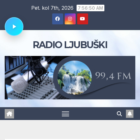
Skip
Pet. kol 7th, 2026
7:56:50 AM
to
content
RADIO LJUBUŠKI