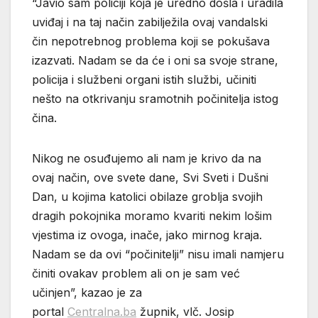
“Javio sam policiji koja je uredno došla i uradila
uviđaj i na taj način zabilježila ovaj vandalski
čin nepotrebnog problema koji se pokušava
izazvati. Nadam se da će i oni sa svoje strane,
policija i službeni organi istih službi, učiniti
nešto na otkrivanju sramotnih počinitelja istog
čina.
Nikog ne osuđujemo ali nam je krivo da na
ovaj način, ove svete dane, Svi Sveti i Dušni
Dan, u kojima katolici obilaze groblja svojih
dragih pokojnika moramo kvariti nekim lošim
vjestima iz ovoga, inače, jako mirnog kraja.
Nadam se da ovi “počinitelji” nisu imali namjeru
činiti ovakav problem ali on je sam već
učinjen”, kazao je za
portal
Centralna.ba
župnik, vlč. Josip