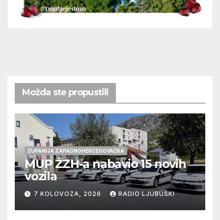
Možda ste propustili
ŽUPANIJA ZAPADNOHERCEGOVAČKA
MUP ŽZH-a nabavio 15 novih
vozila
7 KOLOVOZA, 2026
RADIO LJUBUŠKI