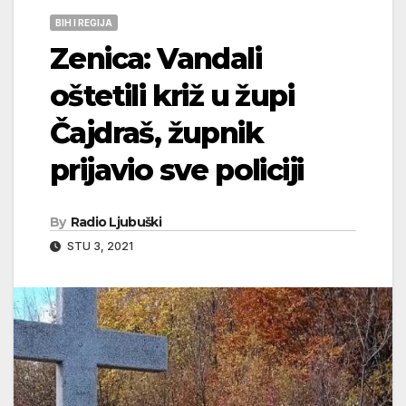
BIH I REGIJA
Zenica: Vandali
oštetili križ u župi
Čajdraš, župnik
prijavio sve policiji
By
Radio Ljubuški
STU 3, 2021