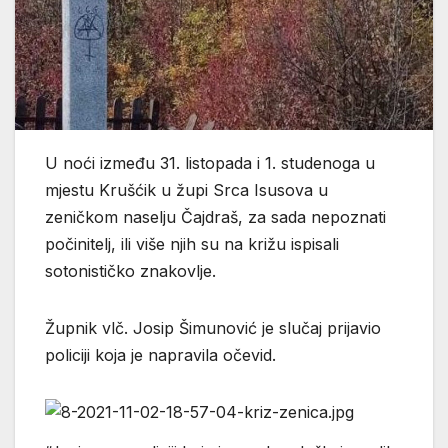
U noći između 31. listopada i 1. studenoga u
mjestu Krušćik u župi Srca Isusova u
zeničkom naselju Čajdraš, za sada nepoznati
počinitelj, ili više njih su na križu ispisali
sotonističko znakovlje.
Župnik vlč. Josip Šimunović je slučaj prijavio
policiji koja je napravila očevid.