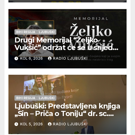
pripadnika HOS-a
BIH I REGIJA
LJUBUŠKI
Drugi Memorijal “Željko
Vukšić” održat će se u srijedu
12. kolovoza u Otoku
KOL 6, 2026
RADIO LJUBUŠKI
BIH I REGIJA
LJUBUŠKI
Ljubuški: Predstavljena knjiga
„Sin – Priča o Toniju“ dr. sc.
Zdenka Hercega
KOL 5, 2026
RADIO LJUBUŠKI