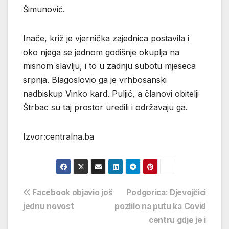
Šimunović.
Inače, križ je vjernička zajednica postavila i
oko njega se jednom godišnje okuplja na
misnom slavlju, i to u zadnju subotu mjeseca
srpnja. Blagoslovio ga je vrhbosanski
nadbiskup Vinko kard. Puljić, a članovi obitelji
Štrbac su taj prostor uredili i održavaju ga.
Izvor:centralna.ba
Navigacija
Facebook objavio još
Podgorica: Djevojčici
jednu novost
pozlilo na putu ka Covid
objava
centru gdje je i