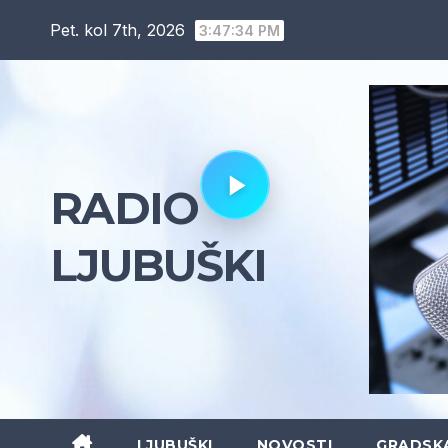
Skip
Pet. kol 7th, 2026
3:47:35 PM
to
content
RADIO
LJUBUŠKI
LJUBUŠKI
NOVOSTI
GRADSK