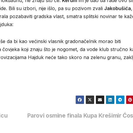
nokdaunu, ne znaju što će.
Kerum
im je dao da rade ovo š
e. Bili su izbori, nije išlo, pa su pozivom zvali
Jakobušića
ala pozabaviti gradska vlast, smatra splitski novinar te kaž
ajduka:
više da bi kao većinski vlasnik gradonačelnik morao biti
 čovjeka koji znaju što je nogomet, da vode klub stručno 
mprovizacijama Hajduk neće tako skoro na zelenu granu, zakl
icu
Parovi osmine finala Kupa Krešimir Ćo