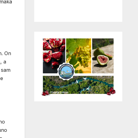
momaka
n. On
, a
i sam
je
uno
puno