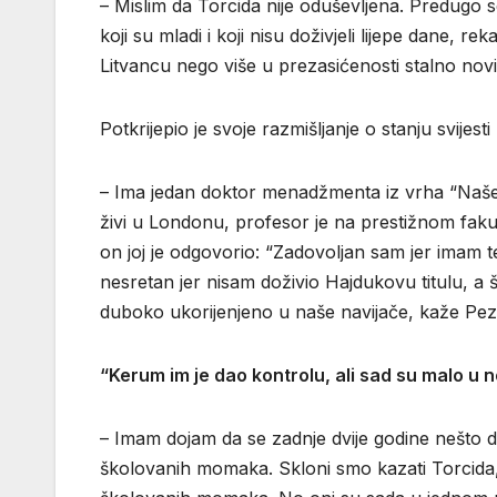
– Mislim da Torcida nije oduševljena. Predugo 
koji su mladi i koji nisu doživjeli lijepe dane,
Litvancu nego više u prezasićenosti stalno nov
Potkrijepio je svoje razmišljanje o stanju svije
– Ima jedan doktor menadžmenta iz vrha “Našeg
živi u Londonu, profesor je na prestižnom fakulte
on joj je odgovorio: “Zadovoljan sam jer imam te
nesretan jer nisam doživio Hajdukovu titulu, a što
duboko ukorijenjeno u naše navijače, kaže Pez
“Kerum im je dao kontrolu, ali sad su malo u
– Imam dojam da se zadnje dvije godine nešto 
školovanih momaka. Skloni smo kazati Torcida, o