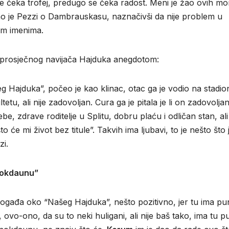
se čeka trofej, predugo se čeka radost. Meni je žao ovih 
 rekao je Pezzi o Dambrauskasu, naznačivši da nije problem u
im imenima.
sti prosječnog navijača Hajduka anegdotom:
 Hajduka”, počeo je kao klinac, otac ga je vodio na stadio
tu, ali nije zadovoljan. Cura ga je pitala je li on zadovoljan
be, zdrave roditelje u Splitu, dobru plaću i odličan stan, al
 će mi život bez titule”. Takvih ima ljubavi, to je nešto što 
zi.
 nokdaunu”
događa oko “Našeg Hajduka”, nešto pozitivno, jer tu ima p
vo-ono, da su to neki huligani, ali nije baš tako, ima tu 