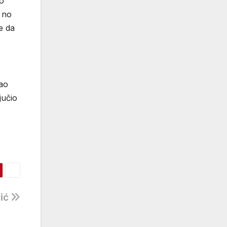
to
, no
e da
kao
jučio
sić