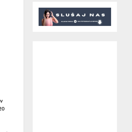
ov
 20