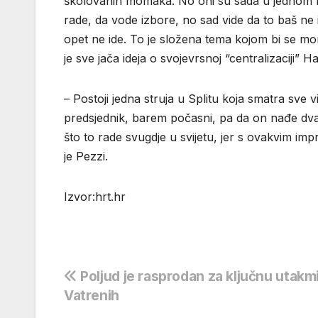
školovanih momaka. No oni su sada u jednom 
rade, da vode izbore, no sad vide da to baš ne id
opet ne ide. To je složena tema kojom bi se mor
je sve jača ideja o svojevrsnoj “centralizaciji” H
– Postoji jedna struja u Splitu koja smatra sve 
predsjednik, barem počasni, pa da on nađe dva
što to rade svugdje u svijetu, jer s ovakvim i
je Pezzi.
Izvor:hrt.hr
Navigacija
Poljud je rasprodan za ključnu utakm
Vatrenih
objava