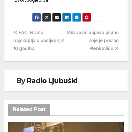
Izvor:pogled.ba
Navigacija
FAO: Hrana
Milanović objavio pismo
najskuplja u posljednjih
koje je poslao
objava
10 godina
Plenkoviću
By
Radio Ljubuški
Related Post