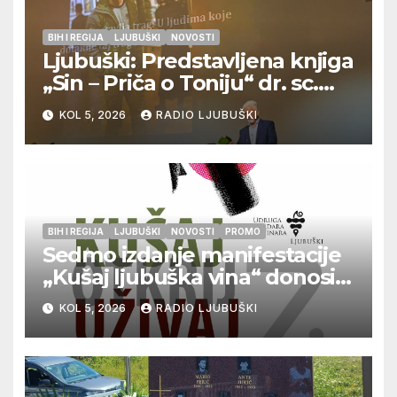
BIH I REGIJA
LJUBUŠKI
NOVOSTI
Ljubuški: Predstavljena knjiga
„Sin – Priča o Toniju“ dr. sc.
Zdenka Hercega
KOL 5, 2026
RADIO LJUBUŠKI
BIH I REGIJA
LJUBUŠKI
NOVOSTI
PROMO
Sedmo izdanje manifestacije
„Kušaj ljubuška vina“ donosi
vrhunska vina, gastronomiju i
KOL 5, 2026
RADIO LJUBUŠKI
glazbu