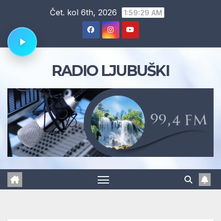
Skip
Čet. kol 6th, 2026
1:59:30 AM
to
content
RADIO LJUBUŠKI