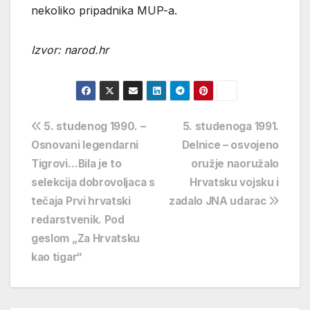
nekoliko pripadnika MUP-a.
Izvor: narod.hr
Navigacija
5. studenog 1990. –
5. studenoga 1991.
Osnovani legendarni
Delnice – osvojeno
objava
Tigrovi…Bila je to
oružje naoružalo
selekcija dobrovoljaca s
Hrvatsku vojsku i
tečaja Prvi hrvatski
zadalo JNA udarac
redarstvenik. Pod
geslom „Za Hrvatsku
kao tigar“