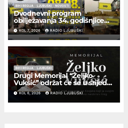
BIH I REGIJA
LJUBUŠKI
NOVOSTI
Dvodnevni program
obilježavanja 34. godišnjice
pogibije generala Blaža
KOL 7, 2026
RADIO LJUBUŠKI
Kraljevića i osmorice
pripadnika HOS-a
BIH I REGIJA
LJUBUŠKI
Drugi Memorijal “Željko
Vukšić” održat će se u srijedu
12. kolovoza u Otoku
KOL 6, 2026
RADIO LJUBUŠKI