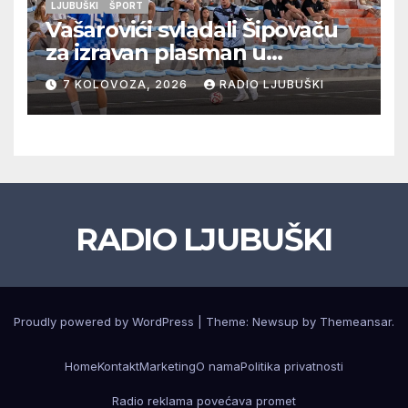
LJUBUŠKI
ŠPORT
Vašarovići svladali Šipovaču
za izravan plasman u
četvrtfinale, Grab izborio
7 KOLOVOZA, 2026
RADIO LJUBUŠKI
prolazak dalje, Klobuk ispao,
večeras počinje četvrtfinale
juniora
RADIO LJUBUŠKI
Proudly powered by WordPress
|
Theme: Newsup by
Themeansar
.
Home
Kontakt
Marketing
O nama
Politika privatnosti
Radio reklama povećava promet