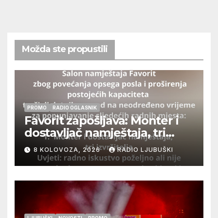
Možda ste propustili
PROMO
RADIO OGLASNIK
Favorit zapošljava: Monter i
dostavljač namještaja, tri
izvršitelja
8 KOLOVOZA, 2026
RADIO LJUBUŠKI
LJUBUŠKI
NOVOSTI
PROMO