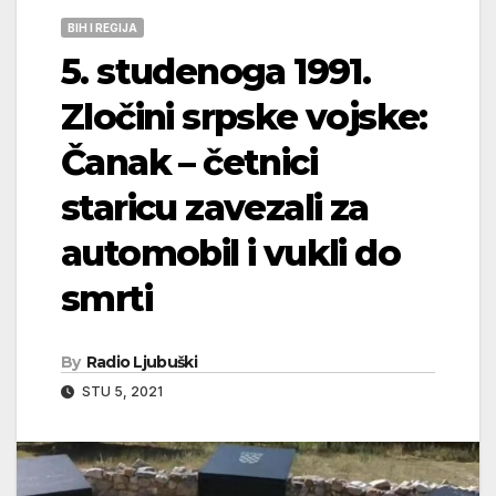
BIH I REGIJA
5. studenoga 1991.
Zločini srpske vojske:
Čanak – četnici
staricu zavezali za
automobil i vukli do
smrti
By
Radio Ljubuški
STU 5, 2021