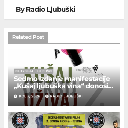
By
Radio Ljubuški
Related Post
BIH I REGIJA
LJUBUŠKI
Sedmo izdanje manifestacije
„Kušaj ljubuška vina“ donosi
vrhunska vina, gastronomiju i
KOL 7, 2026
RADIO LJUBUŠKI
glazbu