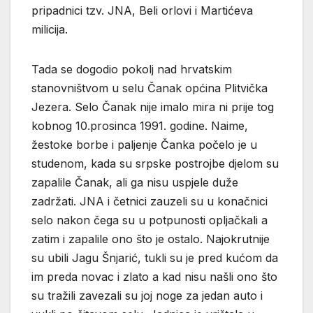
pripadnici tzv. JNA, Beli orlovi i Martićeva
milicija.
Tada se dogodio pokolj nad hrvatskim
stanovništvom u selu Čanak općina Plitvička
Jezera. Selo Čanak nije imalo mira ni prije tog
kobnog 10.prosinca 1991. godine. Naime,
žestoke borbe i paljenje Čanka počelo je u
studenom, kada su srpske postrojbe djelom su
zapalile Čanak, ali ga nisu uspjele duže
zadržati. JNA i četnici zauzeli su u konačnici
selo nakon čega su u potpunosti opljačkali a
zatim i zapalile ono što je ostalo. Najokrutnije
su ubili Jagu Šnjarić, tukli su je pred kućom da
im preda novac i zlato a kad nisu našli ono što
su tražili zavezali su joj noge za jedan auto i