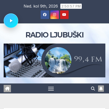
Skip
Ned. kol 9th, 2026
2:50:58 PM
to
content
RADIO LJUBUŠKI