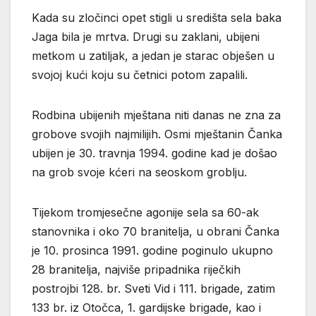
Kada su zločinci opet stigli u središta sela baka
Jaga bila je mrtva. Drugi su zaklani, ubijeni
metkom u zatiljak, a jedan je starac obješen u
svojoj kući koju su četnici potom zapalili.
Rodbina ubijenih mještana niti danas ne zna za
grobove svojih najmilijih. Osmi mještanin Čanka
ubijen je 30. travnja 1994. godine kad je došao
na grob svoje kćeri na seoskom groblju.
Tijekom tromjesečne agonije sela sa 60-ak
stanovnika i oko 70 branitelja, u obrani Čanka
je 10. prosinca 1991. godine poginulo ukupno
28 branitelja, najviše pripadnika riječkih
postrojbi 128. br. Sveti Vid i 111. brigade, zatim
133 br. iz Otočca, 1. gardijske brigade, kao i