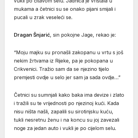
vukli po čitavom selu. Jadnica je vrištala u
mukama a četnici su se onako pijani smijali i
pucali u zrak veseleći se.
Dragan Šnjarić
, sin pokojne Jage, rekao je:
“Moju majku su pronašli zakopanu u vrtu s još
nekim žrtvama iz Rijeke, pa je pokopana u
Crikvenici. Tražio sam da se njezino tijelo
premjesti ovdje u selo jer sam ja sada ovdje…”
Četnici su sumnjali kako baka ima devize i zlato
i tražili su te vrijednosti po njezinoj kući. Kada
nisu ništa našli, zapalili su sirotinjsku kuću,
tukli nesretnu ženu i na koncu su joj zavezali
noge za jedan auto i vukli je po cijelom selu.