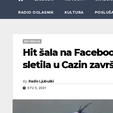
RADIO OGLASNIK
KULTURA
POSLUŠ
BIH I REGIJA
Hit šala na Faceboo
sletila u Cazin zavr
By
Radio Ljubuški
STU 5, 2021