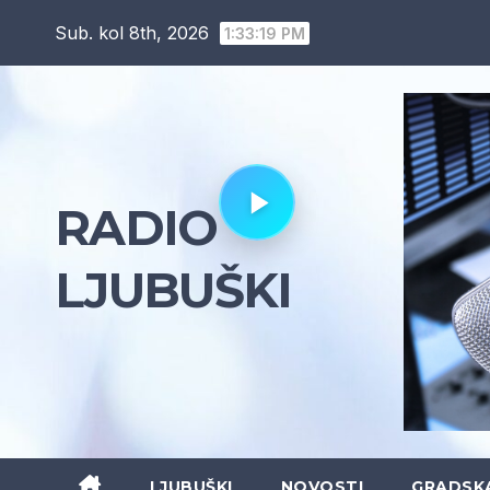
Skip
Sub. kol 8th, 2026
1:33:21 PM
to
content
RADIO
LJUBUŠKI
LJUBUŠKI
NOVOSTI
GRADSK