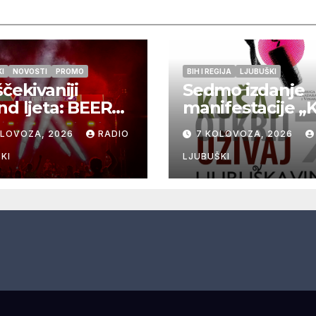
I
NOVOSTI
PROMO
BIH I REGIJA
LJUBUŠKI
ščekivaniji
Sedmo izdanje
nd ljeta: BEER
manifestacije „
 Ljubuški 8. i
ljubuška vina“
OLOVOZA, 2026
RADIO
7 KOLOVOZA, 2026
lovoza
donosi vrhunsk
vina, gastronomi
KI
LJUBUŠKI
glazbu