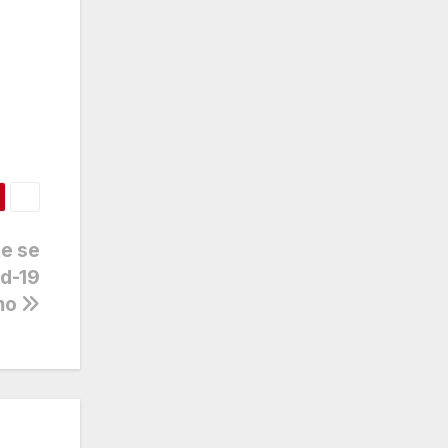
te se
id-19
mo