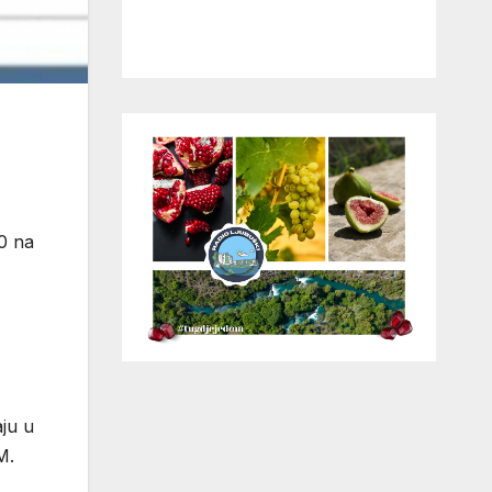
00 na
aju u
M.