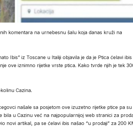
nih komentara na urnebesnu šalu koja danas kruži na
o Ibis” iz Toscane u Italiji objavila je da je Ptica ćelavi ibis
nje ove iznimno rijetke vrste ptica. Kako tvrde njih je tek 3
okolinu Cazina.
rcegovci našale sa posjetom ove izuzetno rijetke ptice pa su
nije bila u Cazinu već na najpopularnijoj web stranici za prod
 novi artikal, pa se ćelavi ibis našao “u prodaji” za 200 K