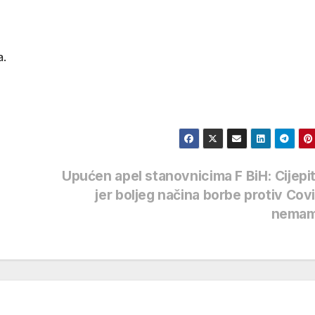
a.
Upućen apel stanovnicima F BiH: Cijepi
jer boljeg načina borbe protiv Cov
nema