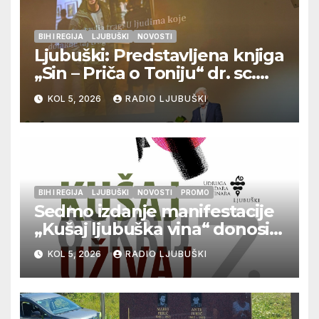
BIH I REGIJA
LJUBUŠKI
NOVOSTI
Ljubuški: Predstavljena knjiga
„Sin – Priča o Toniju“ dr. sc.
Zdenka Hercega
KOL 5, 2026
RADIO LJUBUŠKI
BIH I REGIJA
LJUBUŠKI
NOVOSTI
PROMO
Sedmo izdanje manifestacije
„Kušaj ljubuška vina“ donosi
vrhunska vina, gastronomiju i
KOL 5, 2026
RADIO LJUBUŠKI
glazbu