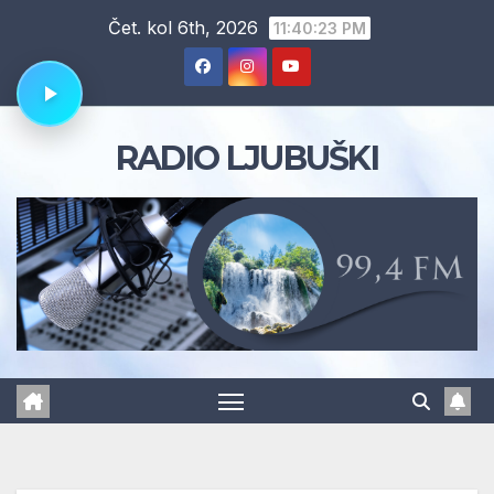
Skip
Čet. kol 6th, 2026
11:40:24 PM
to
content
RADIO LJUBUŠKI