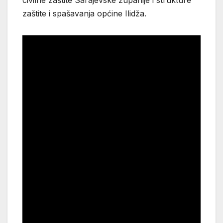
civilne zaštite Sarajevske županije i strukture
zaštite i spašavanja općine Ilidža.