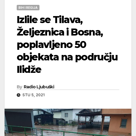
BIH I REGIJA
Izlile se Tilava,
Željeznica i Bosna,
poplavljeno 50
objekata na području
Ilidže
By
Radio Ljubuški
STU 5, 2021