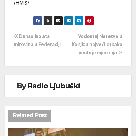
/HMS/
Navigacija
Danas isplata
Vodostaj Neretve u
mirovina u Federaciji
Konjicu najveći otkako
objava
postoje mjerenja
By
Radio Ljubuški
Related Post