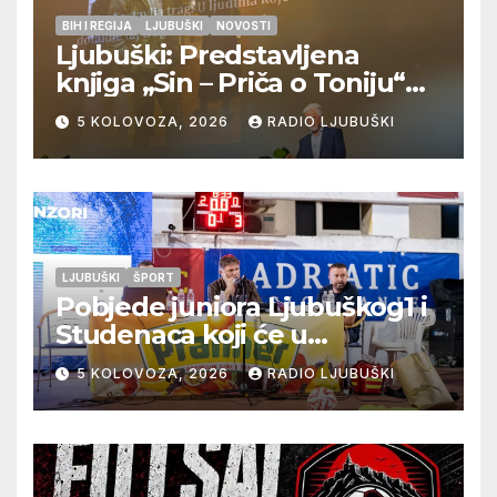
BIH I REGIJA
LJUBUŠKI
NOVOSTI
Ljubuški: Predstavljena
knjiga „Sin – Priča o Toniju“
dr. sc. Zdenka Hercega
5 KOLOVOZA, 2026
RADIO LJUBUŠKI
LJUBUŠKI
ŠPORT
Pobjede juniora Ljubuškog1 i
Studenaca koji će u
međusobnom susretu
5 KOLOVOZA, 2026
RADIO LJUBUŠKI
odlučiti o prvom mjestu u
skupini “A”, seniori Teskere
upisali treću pobjedu,
Radišići “otpali”, a Humac se