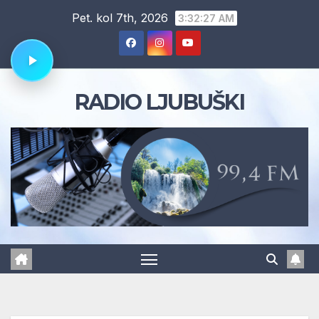
Skip
Pet. kol 7th, 2026
3:32:28 AM
to
content
RADIO LJUBUŠKI