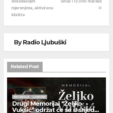
dosadašnjim
lanac i 13.000 maraka
mjerenjima, aktivirana
klizišta
By
Radio Ljubuški
Related Post
BIH I REGIJA
LJUBUŠKI
Drugi Memorijal “Željko
Vukšić” održat će se u srijedu