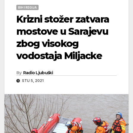
BIH I REGIJA
Krizni stožer zatvara
mostove u Sarajevu
zbog visokog
vodostaja Miljacke
By
Radio Ljubuški
STU 5, 2021