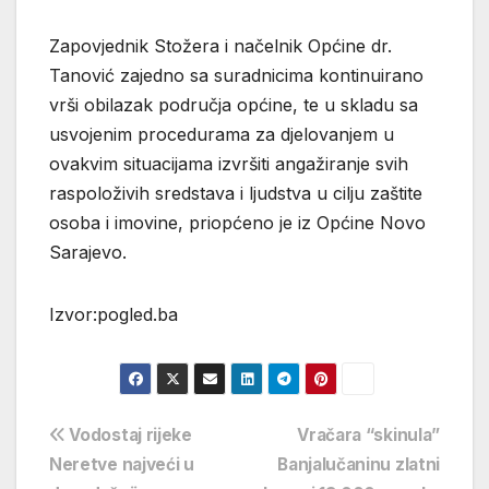
Zapovjednik Stožera i načelnik Općine dr.
Tanović zajedno sa suradnicima kontinuirano
vrši obilazak područja općine, te u skladu sa
usvojenim procedurama za djelovanjem u
ovakvim situacijama izvršiti angažiranje svih
raspoloživih sredstava i ljudstva u cilju zaštite
osoba i imovine, priopćeno je iz Općine Novo
Sarajevo.
Izvor:pogled.ba
Navigacija
Vodostaj rijeke
Vračara “skinula”
Neretve najveći u
Banjalučaninu zlatni
objava