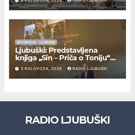
6 KOLOVOZA, 2026
RADIO LJUBUŠKI
Veljaci i Cerno/Crnopod u
doigravanju, Grljevići završili
natjecanje
BIH I REGIJA
LJUBUŠKI
Ljubuški: Predstavljena
knjiga „Sin – Priča o Toniju“
dr. sc. Zdenka Hercega
5 KOLOVOZA, 2026
RADIO LJUBUŠKI
RADIO LJUBUŠKI