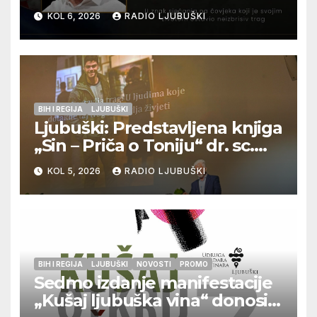
12. kolovoza u Otoku
KOL 6, 2026
RADIO LJUBUŠKI
BIH I REGIJA
LJUBUŠKI
Ljubuški: Predstavljena knjiga
„Sin – Priča o Toniju“ dr. sc.
Zdenka Hercega
KOL 5, 2026
RADIO LJUBUŠKI
BIH I REGIJA
LJUBUŠKI
NOVOSTI
PROMO
Sedmo izdanje manifestacije
„Kušaj ljubuška vina“ donosi