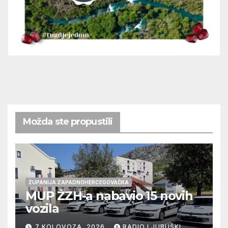
Možda ste propustili
ŽUPANIJA ZAPADNOHERCEGOVAČKA
MUP ŽZH-a nabavio 15 novih
vozila
7 KOLOVOZA, 2026
RADIO LJUBUŠKI