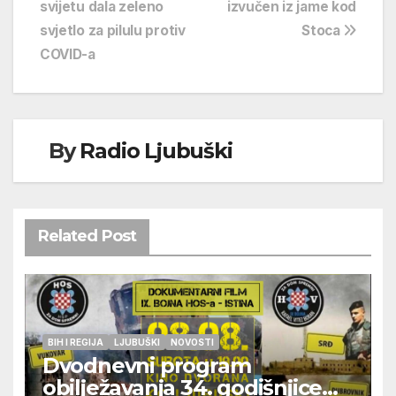
svijetu dala zeleno
izvučen iz jame kod
objava
svjetlo za pilulu protiv
Stoca
COVID-a
By
Radio Ljubuški
Related Post
BIH I REGIJA
LJUBUŠKI
NOVOSTI
Dvodnevni program
obilježavanja 34. godišnjice