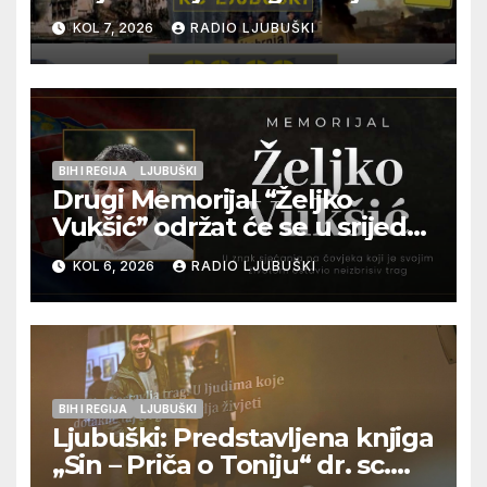
pogibije generala Blaža
KOL 7, 2026
RADIO LJUBUŠKI
Kraljevića i osmorice
pripadnika HOS-a
BIH I REGIJA
LJUBUŠKI
Drugi Memorijal “Željko
Vukšić” održat će se u srijedu
12. kolovoza u Otoku
KOL 6, 2026
RADIO LJUBUŠKI
BIH I REGIJA
LJUBUŠKI
Ljubuški: Predstavljena knjiga
„Sin – Priča o Toniju“ dr. sc.