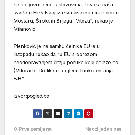
ne stegovni nego u stavovima. I svaka naša
svađa u Hrvatskoj izaziva kiselinu i mučninu u
Mostaru, Širokom Brijegu i Vitezu”, rekao je
Milanović.
Plenković je na samitu čelnika EU-a u
listopadu rekao da “u EU s oprezom i
neodobravanjem čitaju poruke koje dolaze od
(Milorada) Dodika u pogledu funkcioniranja
BiH”.
Izvor:pogled.ba
Navigacija
Prva zemlja na
Neozlijeđen pas