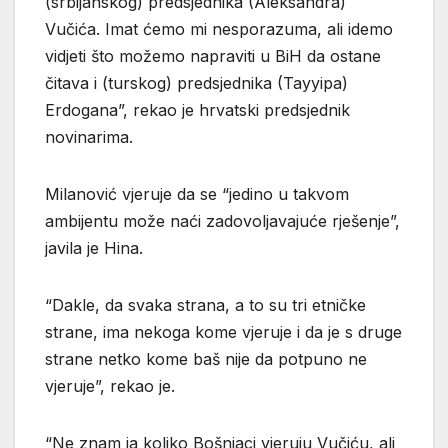
(srbijanskog) predsjednika (Aleksandra)
Vučića. Imat ćemo mi nesporazuma, ali idemo
vidjeti što možemo napraviti u BiH da ostane
čitava i (turskog) predsjednika (Tayyipa)
Erdogana”, rekao je hrvatski predsjednik
novinarima.
Milanović vjeruje da se “jedino u takvom
ambijentu može naći zadovoljavajuće rješenje”,
javila je Hina.
“Dakle, da svaka strana, a to su tri etničke
strane, ima nekoga kome vjeruje i da je s druge
strane netko kome baš nije da potpuno ne
vjeruje”, rekao je.
“Ne znam ja koliko Bošnjaci vjeruju Vučiću, ali