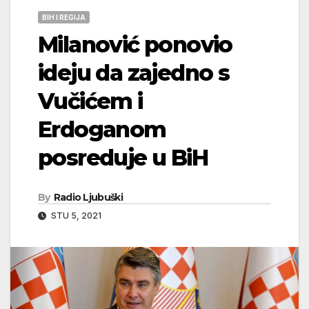
BIH I REGIJA
Milanović ponovio
ideju da zajedno s
Vučićem i
Erdoganom
posreduje u BiH
By
Radio Ljubuški
STU 5, 2021