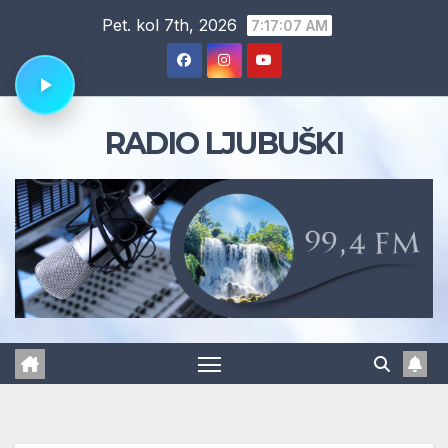
Skip
Pet. kol 7th, 2026
7:17:08 AM
to
content
RADIO LJUBUŠKI