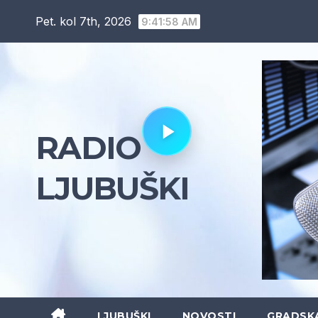
Skip
Pet. kol 7th, 2026
9:41:59 AM
to
content
RADIO
LJUBUŠKI
LJUBUŠKI
NOVOSTI
GRADSK