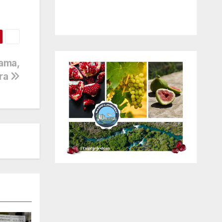
hama,
era