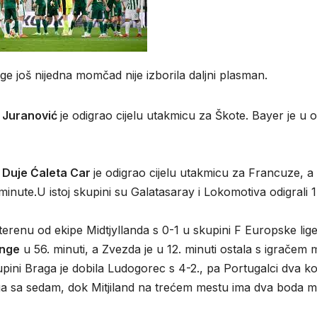
 još nijedna momčad nije izborila daljni plasman.
 Juranović
je odigrao cijelu utakmicu za Škote. Bayer je u o
Duje Ćaleta Car
je odigrao cijelu utakmicu za Francuze, a
nute.U istoj skupini su Galatasaray i Lokomotiva odigrali 1
enu od ekipe Midtjyllanda s 0-1 u skupini F Europske lige
nge
u 56. minuti, a Zvezda je u 12. minuti ostala s igračem 
upini Braga je dobila Ludogorec s 4-2., pa Portugalci dva ko
uga sa sedam, dok Mitjiland na trećem mestu ima dva boda m