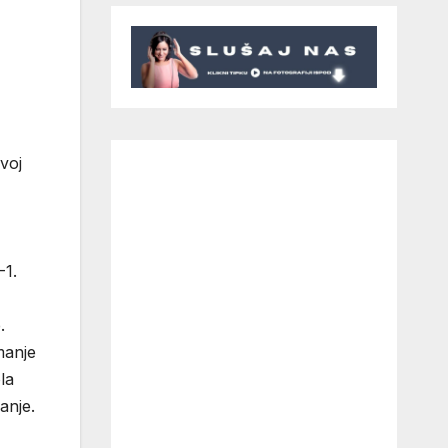
voj
-1.
.
manje
la
anje.