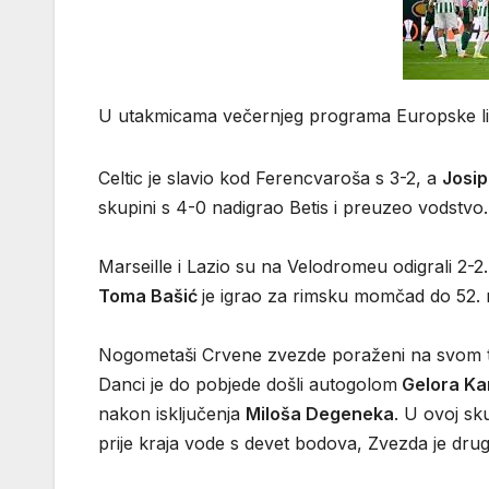
U utakmicama večernjeg programa Europske lige
Celtic je slavio kod Ferencvaroša s 3-2, a
Josip
skupini s 4-0 nadigrao Betis i preuzeo vodstvo.
Marseille i Lazio su na Velodromeu odigrali 2-2.
Toma Bašić
je igrao za rimsku momčad do 52. mi
Nogometaši Crvene zvezde poraženi na svom ter
Danci je do pobjede došli autogolom
Gelora Ka
nakon isključenja
Miloša Degeneka
. U ovoj sk
prije kraja vode s devet bodova, Zvezda je dr