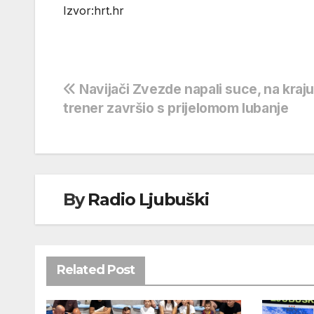
Izvor:hrt.hr
Navigacija
Navijači Zvezde napali suce, na kraju
trener završio s prijelomom lubanje
objava
By
Radio Ljubuški
Related Post