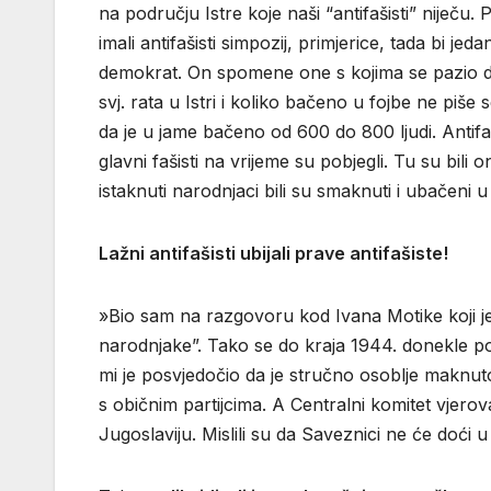
na području Istre koje naši “antifašisti” niječu. P
imali antifašisti simpozij, primjerice, tada bi je
demokrat. On spomene one s kojima se pazio da
svj. rata u Istri i koliko bačeno u fojbe ne piše 
da je u jame bačeno od 600 do 800 ljudi. Antifašis
glavni fašisti na vrijeme su pobjegli. Tu su bili o
istaknuti narodnjaci bili su smaknuti i ubačeni u
Lažni antifašisti ubijali prave antifašiste!
»Bio sam na razgovoru kod Ivana Motike koji je b
narodnjake”. Tako se do kraja 1944. donekle po
mi je posvjedočio da je stručno osoblje maknuto
s običnim partijcima. A Centralni komitet vjer
Jugoslaviju. Mislili su da Saveznici ne će doći u 