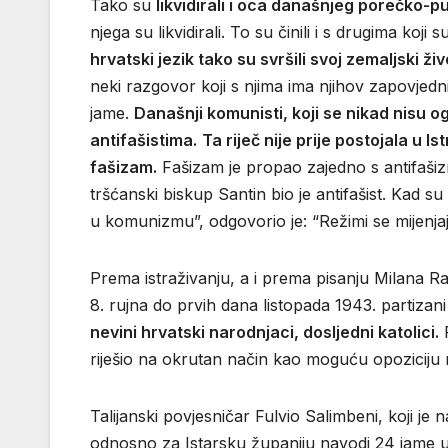
Tako su
likvidirali i oca današnjeg porečko-p
njega su likvidirali. To su činili i s drugima koji
hrvatski jezik tako su svršili svoj zemaljski ži
neki razgovor koji s njima ima njihov zapovjednik.
jame.
Današnji komunisti, koji se nikad nisu ogr
antifašistima.
Ta riječ nije prije postojala u I
fašizam.
Fašizam je propao zajedno s antifašizmom
tršćanski biskup Santin bio je antifašist. Kad s
u komunizmu”, odgovorio je: “Režimi se mijenjaj
Prema istraživanju, a i prema pisanju Milana Ra
8. rujna do prvih dana listopada 1943. partizani
nevini hrvatski narodnjaci, dosljedni katolici.
F
riješio na okrutan način kao moguću opoziciju 
Talijanski povjesničar Fulvio Salimbeni, koji je
odnosno za Istarsku županiju navodi 24 jame u 