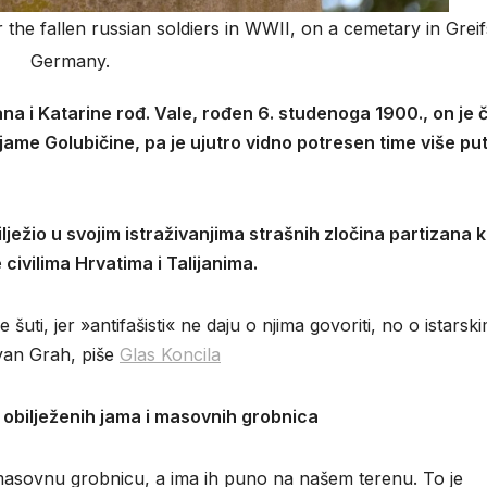
the fallen russian soldiers in WWII, on a cemetary in Grei
Germany.
na i Katarine rođ. Vale, rođen 6. studenoga 1900., on je č
 jame Golubičine, pa je ujutro vidno potresen time više pu
ježio u svojim istraživanjima strašnih zločina partizana k
e civilima Hrvatima i Talijanima.
šuti, jer »antifašisti« ne daju o njima govoriti, no o istarsk
Ivan Grah, piše
Glas Koncila
ma obilježenih jama i masovnih grobnica
 masovnu grobnicu, a ima ih puno na našem terenu. To je