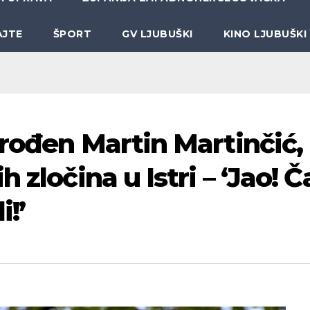
AJTE
ŠPORT
GV LJUBUŠKI
KINO LJUBUŠKI
 rođen Martin Martinčić,
 zločina u Istri – ‘Jao! Č
i!’