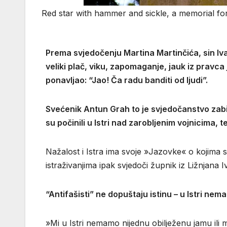
Red star with hammer and sickle, a memorial for 
Prema svjedočenju Martina Martinčića, sin Iva
veliki plač, viku, zapomaganje, jauk iz pravca
ponavljao: “Jao! Ča radu banditi od ljudi”.
Svećenik Antun Grah to je svjedočanstvo zabil
su počinili u Istri nad zarobljenim vojnicima, t
Nažalost i Istra ima svoje »Jazovke« o kojima se 
istraživanjima ipak svjedoči župnik iz Ližnjana 
“Antifašisti” ne dopuštaju istinu – u Istri ne
»Mi u Istri nemamo nijednu obilježenu jamu ili