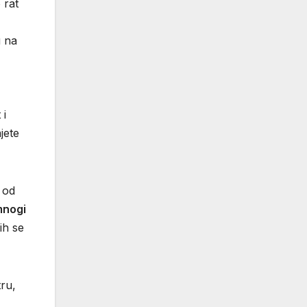
 rat
u na
 i
jete
 od
mnogi
ih se
tru,