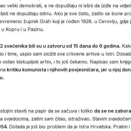
veliki demokrati, a ne dopuštaju ni istini da iziđe na vidjel
šisti ne dopuštaju istinu. Ako je sve čisto, zašto se bune pro
ojevremeno župnik Grah koji je rođen 1928. u Cerovlju, gdje 
 u Kopru i u Pazinu.
2 svećenika bili su u zatvoru od 15 dana do 6 godina.
Kak
io i time, uspio sam složiti sve crkvene arhive u Istri. Dosad
 ostao biskupijski arhiv, i to još čekamo. Napisao sam knjig
 na
kritiku komunista i njihovih povjesničara, jer u njoj do
ju.
ojim staviti na papir da se sačuva i toliko
da se ne zabora
svjedocima, zatim sam čitao, istraživao. Stavim svjedočan
954.
Dotada je još bio problem da je Istra Hrvatska. Pratim i