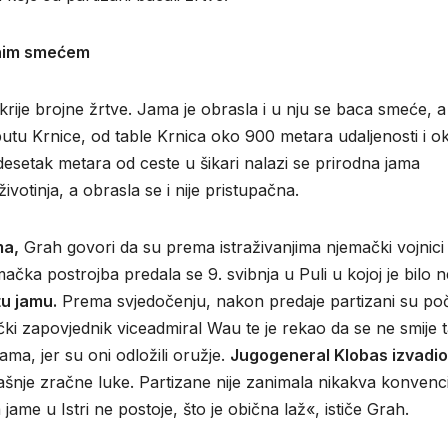
anim smećem
krije brojne žrtve. Jama je obrasla i u nju se baca smeće, a 
a putu Krnice, od table Krnica oko 900 metara udaljenosti i o
edesetak metara od ceste u šikari nalazi se prirodna jama
votinja, a obrasla se i nije pristupačna.
ma,
Grah govori da su prema istraživanjima njemački vojnici
čka postrojba predala se 9. svibnja u Puli u kojoj je bilo n
tu jamu.
Prema svjedočenju, nakon predaje partizani su poč
ački zapovjednik viceadmiral Wau te je rekao da se ne smije 
a, jer su oni odložili oružje.
Jugogeneral Klobas izvadio
nje zračne luke. Partizane nije zanimala nikakva konvenci
 jame u Istri ne postoje, što je obična laž«, ističe Grah.