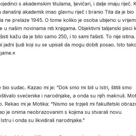
ojedinci s akademskim titulama, ljevičari, i dalje imaju riječ. 
dan današnji akademik imao glavnu riječ i branio Tita da je bio
 ne prelaze 1945. O tome koliko je osoba ubijeno u vrijeme
se u našim novinama niti knjigama. Objektivni talijanski pisci
ti kažu da je bilo samo 250, i to sami fašisti. To nije istina.
ni jadni ljudi koji su se upisali da mogu dobiti posao. Isto tako
 jame.«
io sudac. Kazao mi je: “Dok smo mi bili u Istri, štitili smo
štivalo svećenike i narodnjake, a onda su njih maknuli. Mot
. Rekao mi je Motika: “Nismo se trpjeli mi fakultetski obraz
ovao je onima neobrazovanim s kojima su stvarali novu
Istru i onda su likvidirali narodnjake.”