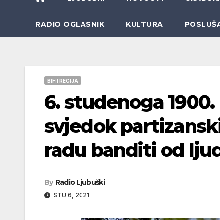
RADIO OGLASNIK
KULTURA
POSLUŠ
BIH I REGIJA
6. studenoga 1900.
svjedok partizanskih
radu banditi od ljud
By
Radio Ljubuški
STU 6, 2021