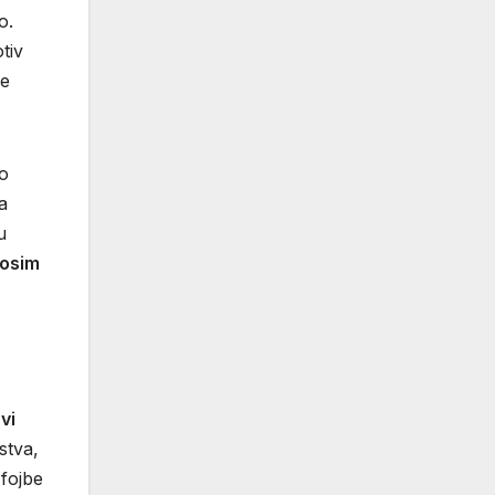
o.
tiv
je
o
a
u
nosim
vi
stva,
 fojbe