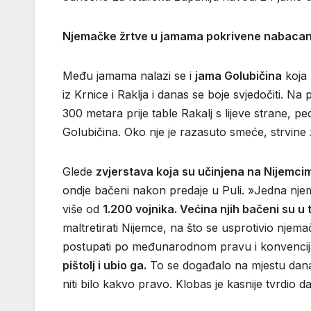
Njemačke žrtve u jamama pokrivene nabac
Među jamama nalazi se i
jama Golubičina
koja 
iz Krnice i Raklja i danas se boje svjedočiti. N
300 metara prije table Rakalj s lijeve strane, p
Golubičina. Oko nje je razasuto smeće, strvine ži
Glede
zvjerstava koja su učinjena na Nijemci
ondje bačeni nakon predaje u Puli. »Jedna njema
više od
1.200 vojnika. Većina njih bačeni su u 
maltretirati Nijemce, na što se usprotivio njem
postupati po međunarodnom pravu i konvencijam
pištolj i ubio ga.
To se događalo na mjestu današ
niti bilo kakvo pravo. Klobas je kasnije tvrdio da