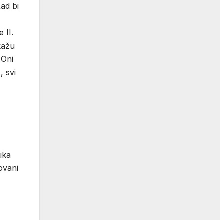
Kad bi
 II.
 kažu
 Oni
, svi
ika
ovani