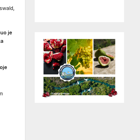
fswald,
uo je
ta
oje
im