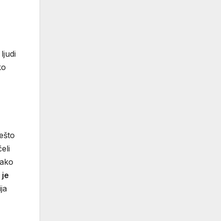
ljudi
ko
ešto
eli
tako
 je
ja