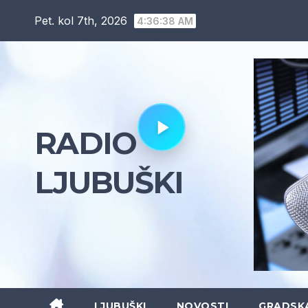
Skip
Pet. kol 7th, 2026
4:36:40 AM
to
content
RADIO
LJUBUŠKI
LJUBUŠKI
NOVOSTI
GRADSK