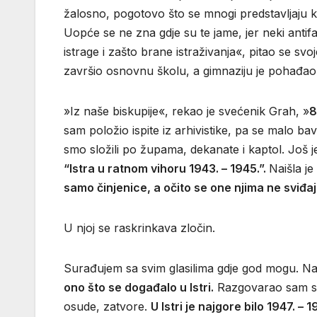
žalosno, pogotovo što se mnogi predstavljaju kao 
Uopće se ne zna gdje su te jame, jer neki antifa
istrage i zašto brane istraživanja«, pitao se sv
završio osnovnu školu, a gimnaziju je pohađao
»Iz naše biskupije«, rekao je svećenik Grah, »
8
sam položio ispite iz arhivistike, pa se malo bav
smo složili po župama, dekanate i kaptol. Još je
“Istra u ratnom vihoru 1943. – 1945.”.
Naišla je
samo činjenice, a očito se one njima ne sviđa
U njoj se raskrinkava zločin.
Surađujem sa svim glasilima gdje god mogu. Nast
ono što se događalo u Istri.
Razgovarao sam sa 
osude, zatvore.
U Istri je najgore bilo 1947. – 1