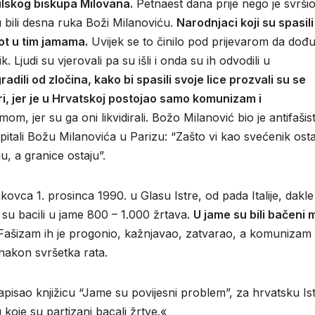
ulskog biskupa Milovana.
Petnaest dana prije nego je svršio
 su bili desna ruka Boži Milanoviću.
Narodnjaci koji su spasili
vot u tim jamama.
Uvijek se to činilo pod prijevarom da dođ
 Ljudi su vjerovali pa su išli i onda su ih odvodili u
adili od zločina, kako bi spasili svoje lice prozvali su se
stri, jer je u Hrvatskoj postojao samo komunizam i
, jer su ga oni likvidirali. Božo Milanović bio je antifašist
u pitali Božu Milanovića u Parizu: “Zašto vi kao svećenik osta
u, a granice ostaju”.
kovca 1. prosinca 1990. u Glasu Istre, od pada Italije, dakle
 su bacili u jame 800 – 1.000 žrtava.
U jame su bili bačeni 
ašizam ih je progonio, kažnjavao, zatvarao, a komunizam 
nakon svršetka rata.
 napisao knjižicu “Jame su povijesni problem”, za hrvatsku Is
koje su partizani bacali žrtve.«