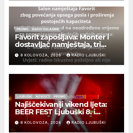
PROMO
RADIO OGLASNIK
Favorit zapošljava: Monter i
dostavljač namještaja, tri
izvršitelja
8 KOLOVOZA, 2026
RADIO LJUBUŠKI
LJUBUŠKI
NOVOSTI
PROMO
Najiščekivaniji vikend ljeta:
BEER FEST Ljubuški 8. i
9.kolovoza
8 KOLOVOZA, 2026
RADIO LJUBUŠKI