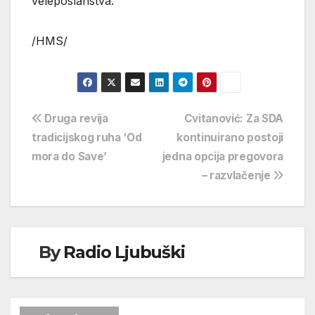
veleposlanstva.
/HMS/
Navigacija
Druga revija
Cvitanović: Za SDA
tradicijskog ruha ‘Od
kontinuirano postoji
objava
mora do Save’
jedna opcija pregovora
– razvlačenje
By
Radio Ljubuški