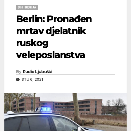
BIH I REGIJA
Berlin: Pronađen
mrtav djelatnik
ruskog
veleposlanstva
By
Radio Ljubuški
STU 6, 2021