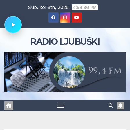
Skip
Sub. kol 8th, 2026
4:54:36 PM
to
content
RADIO LJUBUŠKI