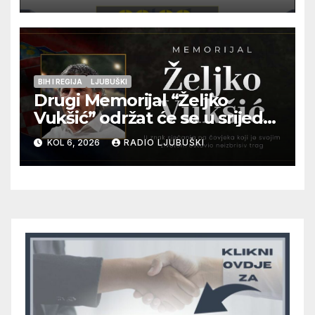
pripadnika HOS-a
BIH I REGIJA
LJUBUŠKI
Drugi Memorijal “Željko
Vukšić” održat će se u srijedu
12. kolovoza u Otoku
KOL 6, 2026
RADIO LJUBUŠKI