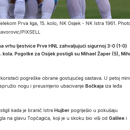
 Telekom Prva liga, 15. kolo, NK Osijek - NK Istra 1961. Pho
avorovic/PIXSELL
 vrhu ljestvice Prve HNL zahvaljujući sigurnoj 3-0 (1-0)
. kola. Pogotke za Osijek postigli su Mihael Žaper (5), Mih
ki koristeći pogreške obrane gostujućeg sastava. U petoj min
spružio nogu i preusmjerio ubacivanje
Bočkaja
iza leđa
igli kada je branič Istre
Hujber
pogriješio u pokušaju
igla na glavu Topčagića, koji je u skoku bio viši od
Galilee
i