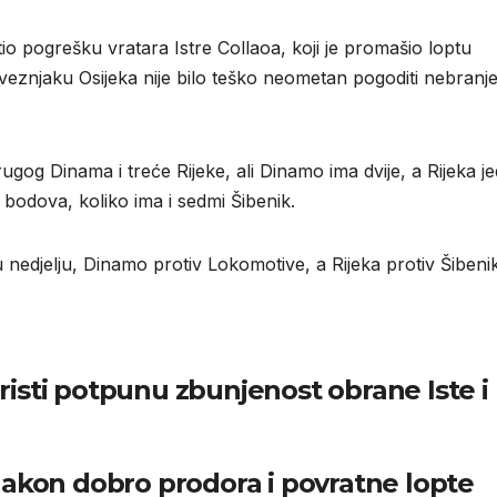
stio pogrešku vratara Istre Collaoa, koji je promašio loptu
 veznjaku Osijeka nije bilo teško neometan pogoditi nebranj
ugog Dinama i treće Rijeke, ali Dinamo ima dvije, a Rijeka j
 bodova, koliko ima i sedmi Šibenik.
 u nedjelju, Dinamo protiv Lokomotive, a Rijeka protiv Šibeni
koristi potpunu zbunjenost obrane Iste i
nakon dobro prodora i povratne lopte