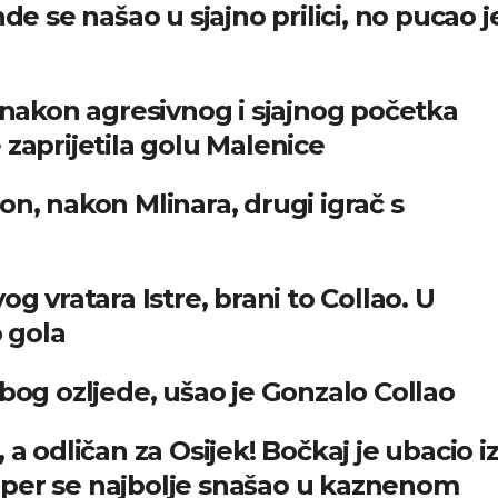
de se našao u sjajno prilici, no pucao j
a nakon agresivnog i sjajnog početka
je zaprijetila golu Malenice
on, nakon Mlinara, drugi igrač s
g vratara Istre, brani to Collao. U
 gola
i zbog ozljede, ušao je Gonzalo Collao
 a odličan za Osijek! Bočkaj je ubacio i
aper se najbolje snašao u kaznenom