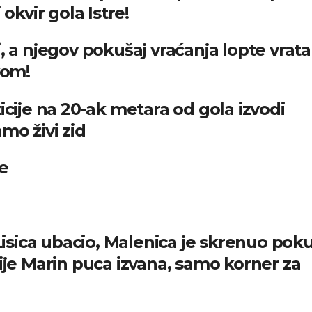
 okvir gola Istre!
, a njegov pokušaj vraćanja lopte vrat
vom!
icije na 20-ak metara od gola izvodi
mo živi zid
e
 Lisica ubacio, Malenica je skrenuo pok
cije Marin puca izvana, samo korner za