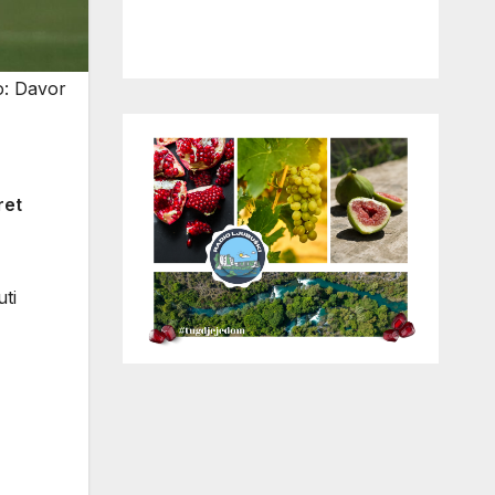
to: Davor
ret
uti