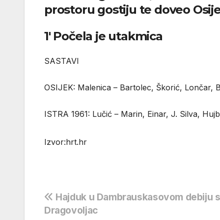
prostoru gostiju te doveo Osij
1′ Počela je utakmica
SASTAVI
OSIJEK: Malenica – Bartolec, Škorić, Lončar, B
ISTRA 1961: Lučić – Marin, Einar, J. Silva, Hujb
Izvor:hrt.hr
Navigacija
Hajduk u Dambrauskasovom debiju s
Dragovoljac