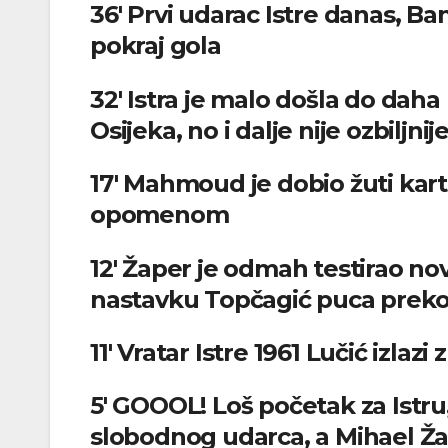
36′ Prvi udarac Istre danas, Ban
pokraj gola
32′ Istra je malo došla do dah
Osijeka, no i dalje nije ozbiljni
17′ Mahmoud je dobio žuti kart
opomenom
12′ Žaper je odmah testirao novo
nastavku Topčagić puca preko
11′ Vratar Istre 1961 Lučić izlaz
5′ GOOOL! Loš početak za Istru,
slobodnog udarca, a Mihael Ž