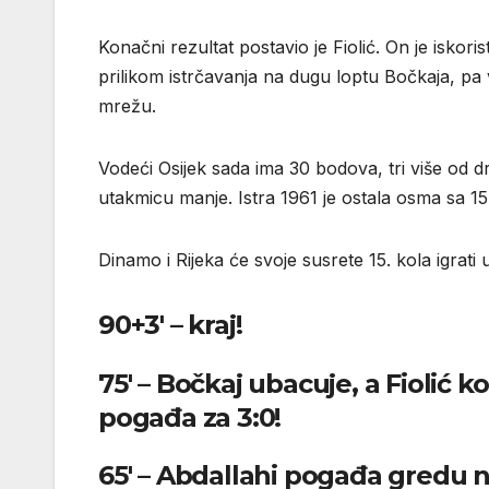
Konačni rezultat postavio je Fiolić. On je iskori
prilikom istrčavanja na dugu loptu Bočkaja, pa
mrežu.
Vodeći Osijek sada ima 30 bodova, tri više od dr
utakmicu manje. Istra 1961 je ostala osma sa 15
Dinamo i Rijeka će svoje susrete 15. kola igrati
90+3′ – kraj!
75′ – Bočkaj ubacuje, a Fiolić 
pogađa za 3:0!
65′ – Abdallahi pogađa gredu 