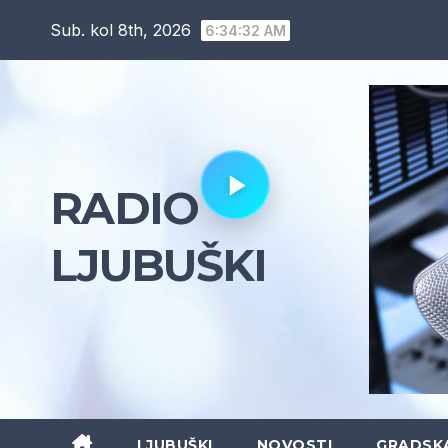
Skip
Sub. kol 8th, 2026
6:34:34 AM
to
content
RADIO
LJUBUŠKI
LJUBUŠKI
NOVOSTI
GRADSK