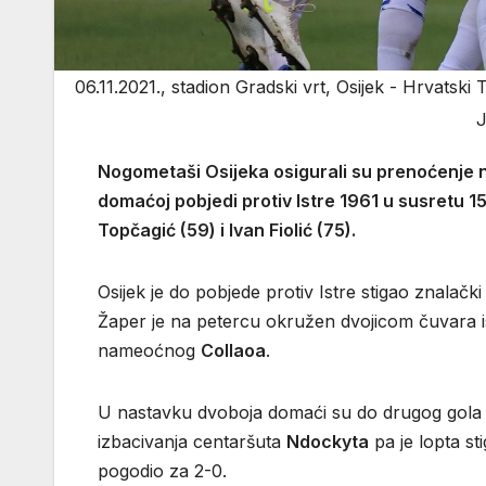
06.11.2021., stadion Gradski vrt, Osijek - Hrvatski
J
Nogometaši Osijeka osigurali su prenoćenje na
domaćoj pobjedi protiv Istre 1961 u susretu 15
Topčagić (59) i Ivan Fiolić (75).
Osijek je do pobjede protiv Istre stigao znalač
Žaper je na petercu okružen dvojicom čuvara i
nameoćnog
Collaoa
.
U nastavku dvoboja domaći su do drugog gola st
izbacivanja centaršuta
Ndockyta
pa je lopta st
pogodio za 2-0.