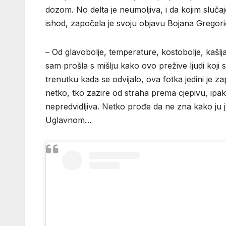
dozom. No delta je neumoljiva, i da kojim sluča
ishod, započela je svoju objavu Bojana Gregori
– Od glavobolje, temperature, kostobolje, kašlj
sam prošla s mišlju kako ovo prežive ljudi koji se
trenutku kada se odvijalo, ova fotka jedini je
netko, tko zazire od straha prema cjepivu, ipak u
nepredvidljiva. Netko prođe da ne zna kako ju j
Uglavnom…