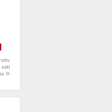
rotiv
 sati
čas