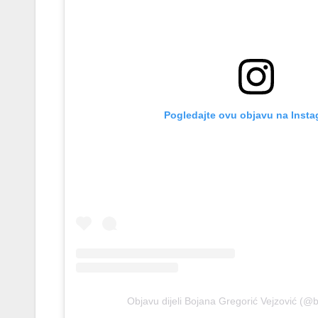
Pogledajte ovu objavu na Insta
Objavu dijeli Bojana Gregorić Vejzović (@