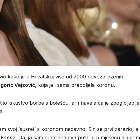
vio kako je u Hrvatskoj više od 7000 novozaraženih
gorić Vejzović
, koja je i sama preboljela koronu.
ito iskustvo borbe s bolešću, ali i navela da je zbog cijeplje
a.
vam svoj ‘susret’ s koronom nedavno. Sin se prvi zarazio, a
m
Enesa
. Da, ja sam cijepljena dva puta, u 5 mjesecu drugom