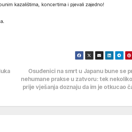
punim kazalištima, koncertima i pjevali zajedno!
a.
luka
Osuđenici na smrt u Japanu bune se p
nehumane prakse u zatvoru: tek nekoliko
prije vješanja doznaju da im je otkucao 