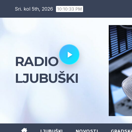
Skip
Sri. kol 5th, 2026
10:10:35 PM
to
content
RADIO
LJUBUŠKI
LJUBUŠKI
NOVOSTI
GRADSK