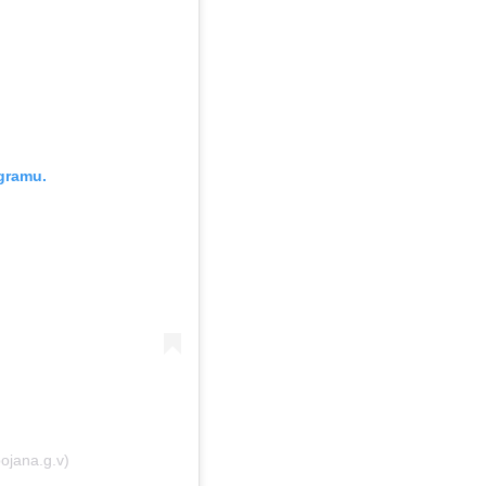
gramu.
bojana.g.v)