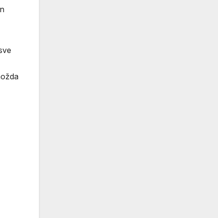
an
 sve
možda