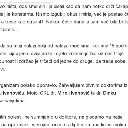
vo ništa, dok smo sin i ja disali kao da nam netko drži čara
alj je konstanta. Nismo izgubili okus i miris, već je postao 
 trese kao da je 41. Nakon četiri dana ja sam već bila bolj
ibiotik…
 su moji nalazi bolji od nalaza mog sina, koji ima 15 godin
er cijepljen s dvije doze i cijelo vrijeme je bio uz nas troje
potpunosti! Izdržao je trčeći od jedne do druge, pa treće sobe,
vi.
rganizam polako oporavio. Zahvaljujem divnim doktorima iz
u Ivanoviću
. Mojoj ORL dr.
Mireli Ivanović
te dr.
Dinku
sa savjetima.
ičitih bolesti, ne sumnjamo u doktore, ne gledamo na naše
o na oporavak. Vjerujmo onima s diplomom medicine molim