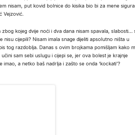
jem nisam, put kovid bolnice do kisika bio bi za mene sigur
ć Vejzović.
a zbog kojeg dvije noći i dva dana nisam spavala, slabosti…
 nisu cijepili? Nisam imala snage dijeliti apsolutno ništa u
 zapis tog razdoblja. Danas s ovim brojkama pomišljam kako 
čini sam sebi uslugu i cijepi se, jer ova bolest je krajnje
e imao, a netko baš nadrlja i zašto se onda ‘kockati’?