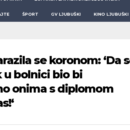
AJTE
ŠPORT
GV LJUBUŠKI
KINO LJUBUŠKI
azila se koronom: ‘Da 
 u bolnici bio bi
jmo onima s diplomom
s!‘