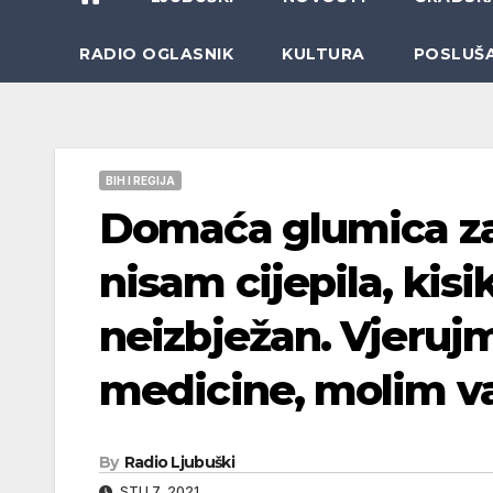
RADIO OGLASNIK
KULTURA
POSLUŠ
BIH I REGIJA
Domaća glumica zar
nisam cijepila, kisik
neizbježan. Vjeru
medicine, molim va
By
Radio Ljubuški
STU 7, 2021