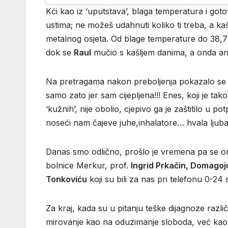
Kći kao iz ‘uputstava’, blaga temperatura i goto
ustima; ne možeš udahnuti koliko ti treba, a kaš
metalnog osjeta. Od blage temperature do 38,7 a
dok se
Raul
mučio s kašljem danima, a onda ant
Na pretragama nakon preboljenja pokazalo se da
samo zato jer sam cijepljena!!! Enes, koji je takođ
‘kužnih’, nije obolio, cjepivo ga je zaštitilo u 
noseći nam čajeve juhe,inhalatore… hvala ljuba
Danas smo odlično, prošlo je vremena pa se o
bolnice Merkur, prof.
Ingrid Prkačin, Domagoj
Tonkoviću
koji su bili za nas pri telefonu 0-24 
Za kraj, kada su u pitanju teške dijagnoze razl
mirovanje kao na oduzimanje sloboda, već ka