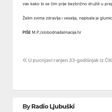
vas kako bi se čim prije bezbrižno družili u pre
Želim svima zdravlja i veselja, napisala je glumic
PIŠE
M.P./slobodnadalmacija.hr
Navigacija
U pucnjavi ranjen 33-godišnjak iz Čit
objava
By
Radio Ljubuški