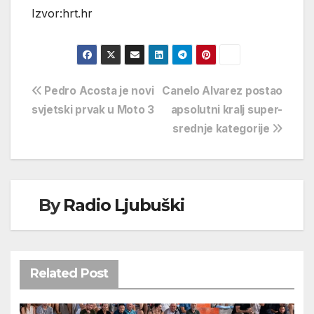
Izvor:hrt.hr
Navigacija
Pedro Acosta je novi
Canelo Alvarez postao
svjetski prvak u Moto 3
apsolutni kralj super-
objava
srednje kategorije
By
Radio Ljubuški
Related Post