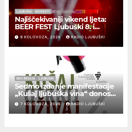
LJUBUŠKI
NOVOSTI
Najiščekivaniji vikend ljeta:
BEER FEST Ljubuški 8. i
9.kolovoza
8 KOLOVOZA, 2026
RADIO LJUBUŠKI
BIH I REGIJA
LJUBUŠKI
Sedmo izdanje manifestacije
„Kušaj ljubuška vina“ donosi
vrhunska vina, gastronomiju i
7 KOLOVOZA, 2026
RADIO LJUBUŠKI
glazbu