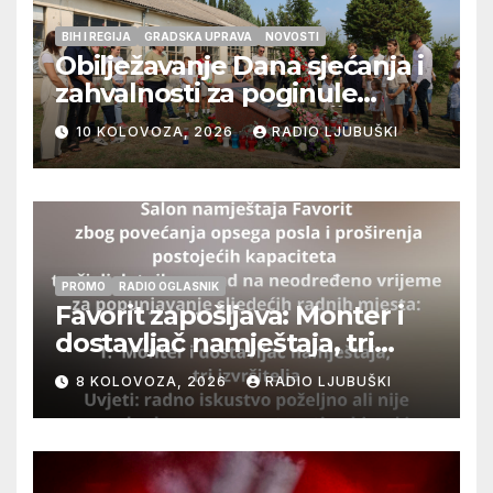
BIH I REGIJA
GRADSKA UPRAVA
NOVOSTI
Obilježavanje Dana sjećanja i
zahvalnosti za poginule
ljubuške branitelje u Čapljini
10 KOLOVOZA, 2026
RADIO LJUBUŠKI
u petak 14.kolovoza 2026.
PROMO
RADIO OGLASNIK
Favorit zapošljava: Monter i
dostavljač namještaja, tri
izvršitelja
8 KOLOVOZA, 2026
RADIO LJUBUŠKI