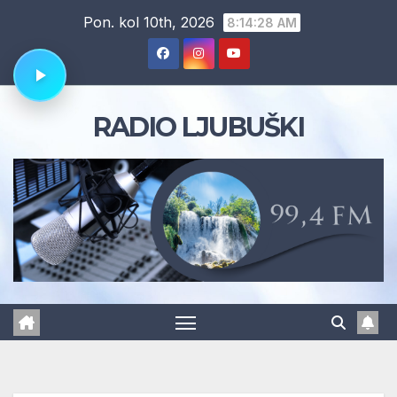
Skip
Pon. kol 10th, 2026
8:14:29 AM
to
content
RADIO LJUBUŠKI