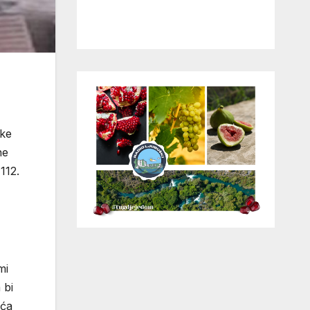
ske
ne
 112.
mi
 bi
eća