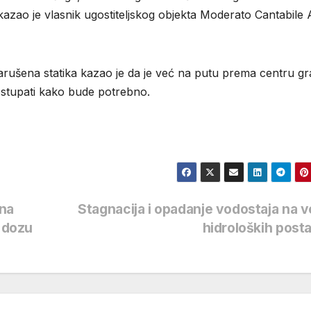
– kazao je vlasnik ugostiteljskog objekta Moderato Cantabile
o narušena statika kazao je da je već na putu prema centru g
ostupati kako bude potrebno.
 na
Stagnacija i opadanje vodostaja na v
r dozu
hidroloških post