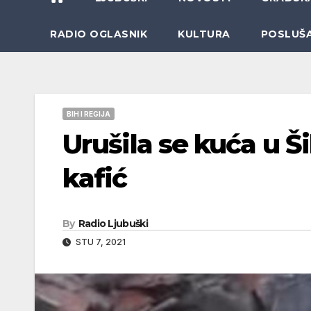
RADIO OGLASNIK
KULTURA
POSLUŠ
BIH I REGIJA
Urušila se kuća u Ši
kafić
By
Radio Ljubuški
STU 7, 2021