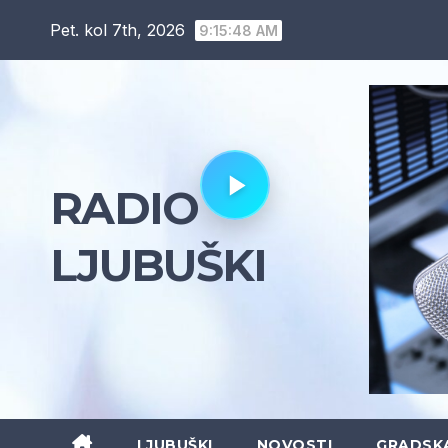
Skip
Pet. kol 7th, 2026
9:15:49 AM
to
content
RADIO
LJUBUŠKI
LJUBUŠKI
NOVOSTI
GRADSK