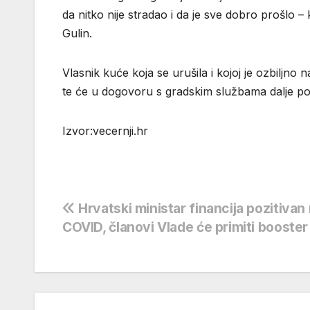
da nitko nije stradao i da je sve dobro prošlo 
Gulin.
Vlasnik kuće koja se urušila i kojoj je ozbiljn
te će u dogovoru s gradskim službama dalje p
Izvor:vecernji.hr
Navigacija
Hrvatski ministar financija pozitivan
COVID, članovi Vlade će primiti booste
objava