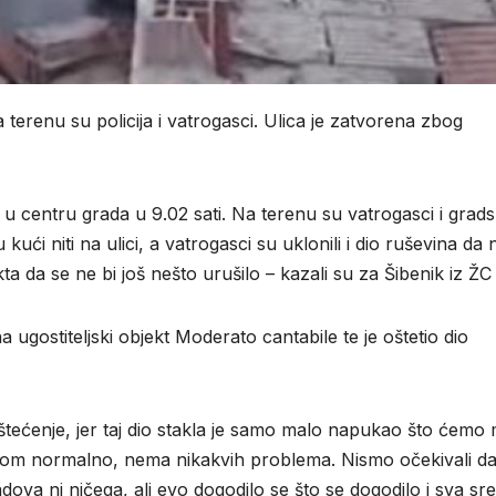
terenu su policija i vatrogasci. Ulica je zatvorena zbog
 u centru grada u 9.02 sati. Na terenu su vatrogasci i grad
kući niti na ulici, a vatrogasci su uklonili i dio ruševina da 
a da se ne bi još nešto urušilo – kazali su za Šibenik iz ŽC
na ugostiteljski objekt Moderato cantabile te je oštetio dio
štećenje, jer taj dio stakla je samo malo napukao što ćemo 
radom normalno, nema nikakvih problema. Nismo očekivali da
adova ni ničega, ali evo dogodilo se što se dogodilo i sva sr