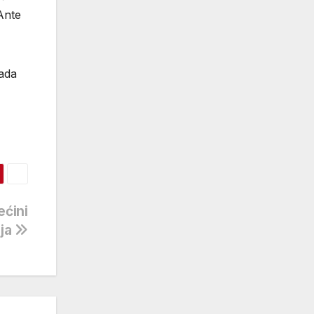
 Ante
rada
ećini
aja