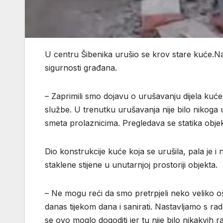
U centru Šibenika urušio se krov stare kuće.Na 
sigurnosti građana.
– Zaprimili smo dojavu o urušavanju dijela kuće
službe. U trenutku urušavanja nije bilo nikoga u 
smeta prolaznicima. Pregledava se statika objekt
Dio konstrukcije kuće koja se urušila, pala je i 
staklene stijene u unutarnjoj prostoriji objekta.
– Ne mogu reći da smo pretrpjeli neko veliko o
danas tijekom dana i sanirati. Nastavljamo s 
se ovo moglo dogoditi jer tu nije bilo nikakvih r