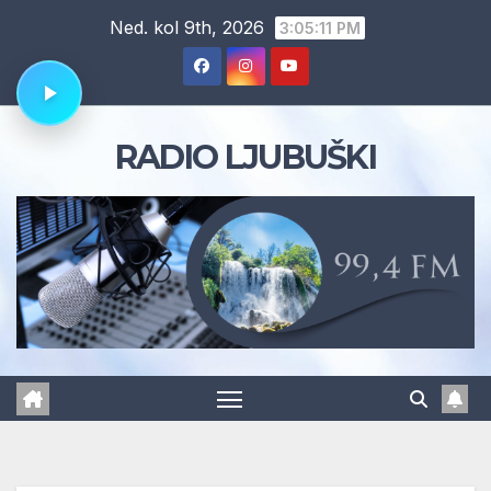
Skip
Ned. kol 9th, 2026
3:05:12 PM
to
content
RADIO LJUBUŠKI