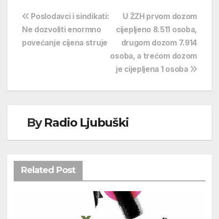
Navigacija
Poslodavci i sindikati:
U ŽZH prvom dozom
Ne dozvoliti enormno
cijepljeno 8.511 osoba,
objava
povećanje cijena struje
drugom dozom 7.914
osoba, a trećom dozom
je cijepljena 1 osoba
By
Radio Ljubuški
Related Post