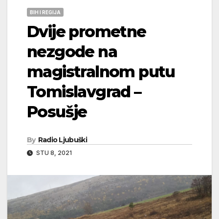
BIH I REGIJA
Dvije prometne
nezgode na
magistralnom putu
Tomislavgrad –
Posušje
By
Radio Ljubuški
STU 8, 2021