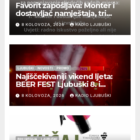
Favorit zapošljava: Monter i
dostavljač namještaja, tri
izvršitelja
8 KOLOVOZA, 2026
RADIO LJUBUŠKI
LJUBUŠKI
NOVOSTI
PROMO
Najiščekivaniji vikend ljeta:
BEER FEST Ljubuški 8. i
9.kolovoza
8 KOLOVOZA, 2026
RADIO LJUBUŠKI
BIH I REGIJA
LJUBUŠKI