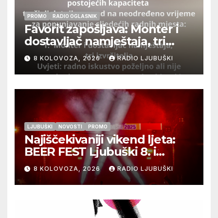
PROMO
RADIO OGLASNIK
Favorit zapošljava: Monter i
dostavljač namještaja, tri
izvršitelja
8 KOLOVOZA, 2026
RADIO LJUBUŠKI
LJUBUŠKI
NOVOSTI
PROMO
Najiščekivaniji vikend ljeta:
BEER FEST Ljubuški 8. i
9.kolovoza
8 KOLOVOZA, 2026
RADIO LJUBUŠKI