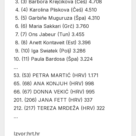
3. (3) Barbora Krejcikova (Češ) 4.708
4. (4) Karolina Pliskova (Češ) 4.510
5. (5) Garbiñe Muguruza (Špa) 4.310
6. (6) Maria Sakkari (Grč) 3.760
7. (7) Ons Jabeur (Tun) 3.455
8. (8) Anett Kontaveit (Est) 3.396
9. (10) Iga Swiatek (Polj) 3.286
10. (11) Paula Bardosa (Špa) 3.224
…
53. (53) PETRA MARTIĆ (HRV) 1.171
65. (68) ANA KONJUH (HRV) 998
66. (67) DONNA VEKIĆ (HRV) 995
201. (206) JANA FETT (HRV) 337
212. (217) TEREZA MRDEŽA (HRV) 322
…
Izvor:hrt.hr