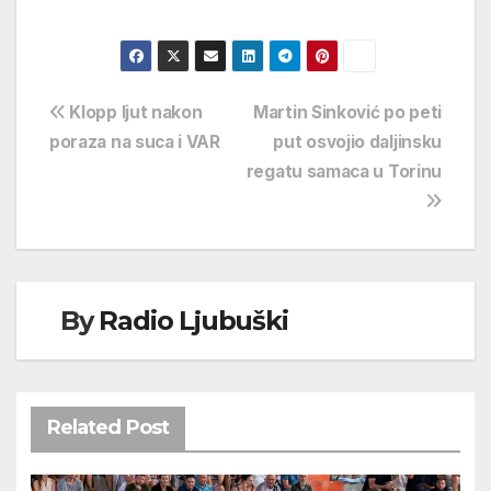
Navigacija
Klopp ljut nakon
Martin Sinković po peti
poraza na suca i VAR
put osvojio daljinsku
objava
regatu samaca u Torinu
By
Radio Ljubuški
Related Post