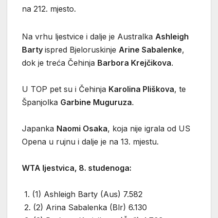
na 212. mjesto.
Na vrhu ljestvice i dalje je Australka
Ashleigh
Barty
ispred Bjeloruskinje
Arine Sabalenke
,
dok je treća Čehinja
Barbora Krejčikova
.
U TOP pet su i Čehinja
Karolina Pliškova
, te
Španjolka
Garbine Muguruza
.
Japanka
Naomi Osaka
, koja nije igrala od US
Opena u rujnu i dalje je na 13. mjestu.
WTA ljestvica, 8. studenoga:
1. (1) Ashleigh Barty (Aus) 7.582
2. (2) Arina Sabalenka (Blr) 6.130