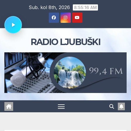
Skip
Sub. kol 8th, 2026
8:55:16 AM
to
content
RADIO LJUBUŠKI