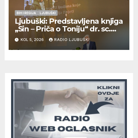
BIH I REGIJA
LJUBUŠKI
Ljubuški: Predstavljena knjiga
„Sin – Priča o Toniju“ dr. sc.
Zdenka Hercega
KOL 5, 2026
RADIO LJUBUŠKI