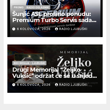
PROMO
RADIO OGLASNIK
Šunjić ASL proširio ponudu:
Premium Turbo Servis sada
na jednoj adresi u Ljubuškom
6 KOLOVOZA, 2026
RADIO LJUBUŠKI
BIH I REGIJA
LJUBUŠKI
Drugi Memorijal “Željko
Vukšić” održat će se u srijedu
12. kolovoza u Otoku
6 KOLOVOZA, 2026
RADIO LJUBUŠKI