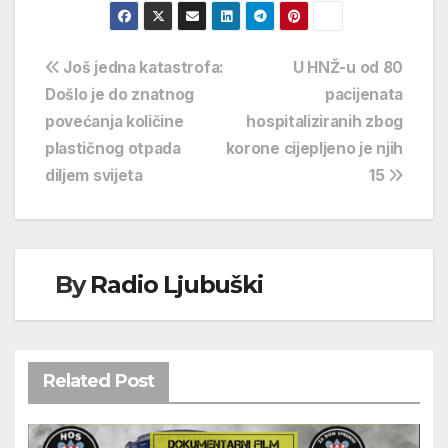
Navigacija
Još jedna katastrofa:
U HNŽ-u od 80
Došlo je do znatnog
pacijenata
objava
povećanja količine
hospitaliziranih zbog
plastičnog otpada
korone cijepljeno je njih
diljem svijeta
15
By
Radio Ljubuški
Related Post