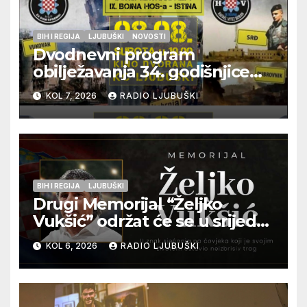
BIH I REGIJA
LJUBUŠKI
NOVOSTI
Dvodnevni program
obilježavanja 34. godišnjice
pogibije generala Blaža
KOL 7, 2026
RADIO LJUBUŠKI
Kraljevića i osmorice
pripadnika HOS-a
BIH I REGIJA
LJUBUŠKI
Drugi Memorijal “Željko
Vukšić” održat će se u srijedu
12. kolovoza u Otoku
KOL 6, 2026
RADIO LJUBUŠKI