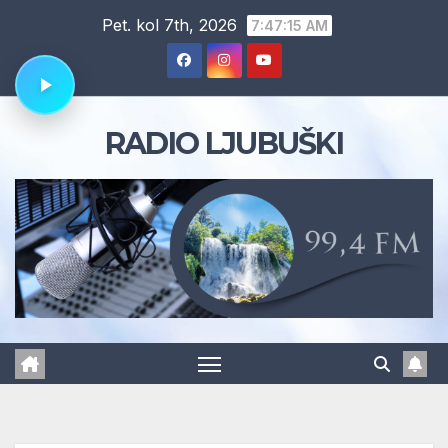
Skip
Pet. kol 7th, 2026
7:47:16 AM
to
content
RADIO LJUBUŠKI