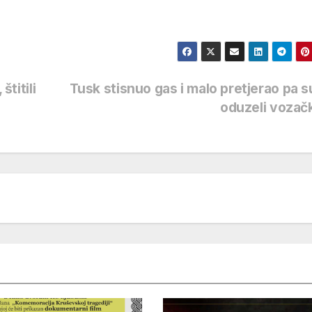
štitili
Tusk stisnuo gas i malo pretjerao pa 
oduzeli voza