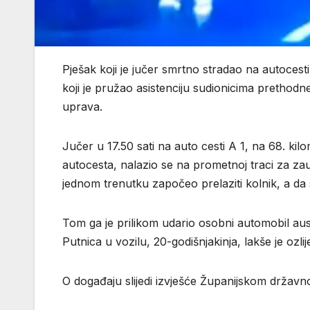
Pješak koji je jučer smrtno stradao na autocesti
koji je pružao asistenciju sudionicima prethodne
uprava.
Jučer u 17.50 sati na auto cesti A 1, na 68. k
autocesta, nalazio se na prometnoj traci za zaust
jednom trenutku započeo prelaziti kolnik, a da s
Tom ga je prilikom udario osobni automobil austr
Putnica u vozilu, 20-godišnjakinja, lakše je ozli
O događaju slijedi izvješće Županijskom državn