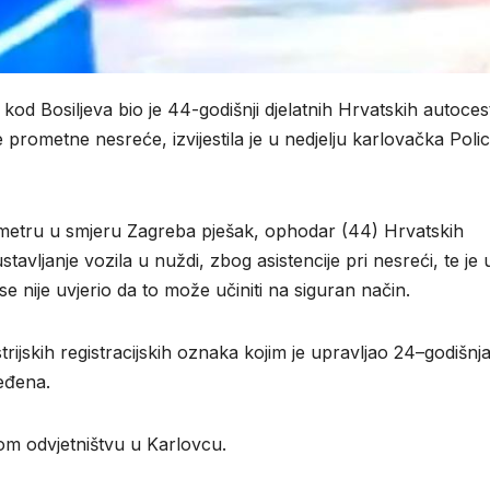
 kod Bosiljeva bio je 44-godišnji djelatnih Hrvatskih autoces
 prometne nesreće, izvijestila je u nedjelju karlovačka Polic
ilometru u smjeru Zagreba pješak, ophodar (44) Hrvatskih
avljanje vozila u nuždi, zbog asistencije pri nesreći, te je 
e nije uvjerio da to može učiniti na siguran način.
ijskih registracijskih oznaka kojim je upravljao 24–godišnja
jeđena.
om odvjetništvu u Karlovcu.