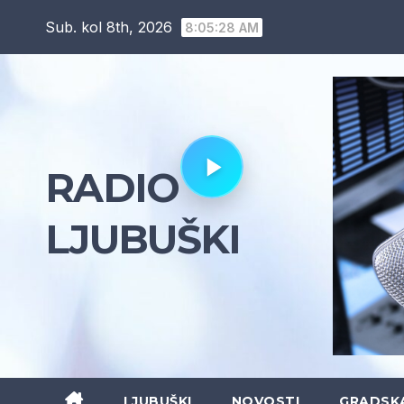
Skip
Sub. kol 8th, 2026
8:05:29 AM
to
content
RADIO
LJUBUŠKI
LJUBUŠKI
NOVOSTI
GRADSK