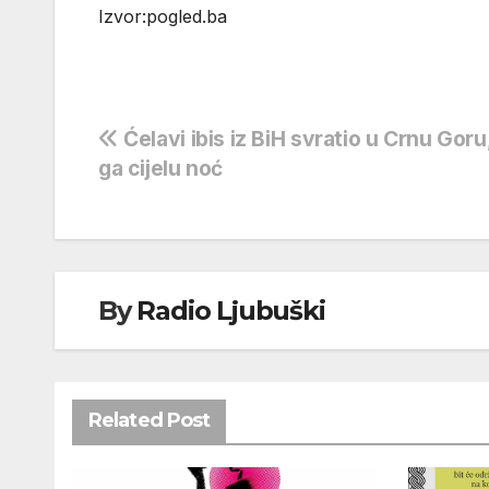
Izvor:pogled.ba
Navigacija
Ćelavi ibis iz BiH svratio u Crnu Goru, 
ga cijelu noć
objava
By
Radio Ljubuški
Related Post