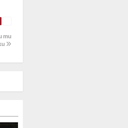
su mu
čku