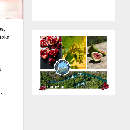
ta,
ijska
u
k.