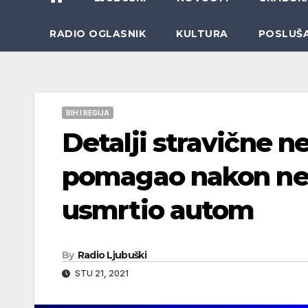
RADIO OGLASNIK
KULTURA
POSLUŠ
BIH I REGIJA
Detalji stravične n
pomagao nakon nes
usmrtio autom
By
Radio Ljubuški
STU 21, 2021