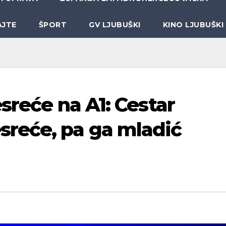
AJTE
ŠPORT
GV LJUBUŠKI
KINO LJUBUŠKI
esreće na A1: Cestar
reće, pa ga mladić